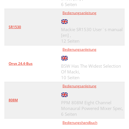
6 Seiten
Bedienungsanleitung
SR1530
Mackie SR1530 User`s manual
[en] ,
12 Seiten
Bedienungsanleitung
Onyx 24.4-Bus
BSW Has The Widest Selection
Of Macki,
10 Seiten
Bedienungsanleitung
808M
PPM 808M Eight Channel
Monaural Powered Mixer Spec,
6 Seiten
Bedienungshandbuch