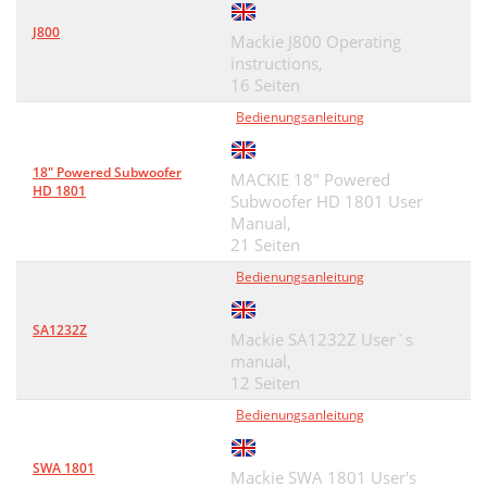
J800
Mackie J800 Operating
instructions,
16 Seiten
Bedienungsanleitung
18" Powered Subwoofer
MACKIE 18" Powered
HD 1801
Subwoofer HD 1801 User
Manual,
21 Seiten
Bedienungsanleitung
SA1232Z
Mackie SA1232Z User`s
manual,
12 Seiten
Bedienungsanleitung
SWA 1801
Mackie SWA 1801 User's