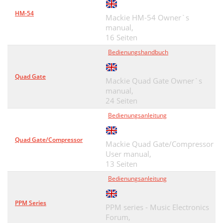
HM-54
Mackie HM-54 Owner`s
manual,
16 Seiten
Bedienungshandbuch
Quad Gate
Mackie Quad Gate Owner`s
manual,
24 Seiten
Bedienungsanleitung
Quad Gate/Compressor
Mackie Quad Gate/Compressor
User manual,
13 Seiten
Bedienungsanleitung
PPM Series
PPM series - Music Electronics
Forum,