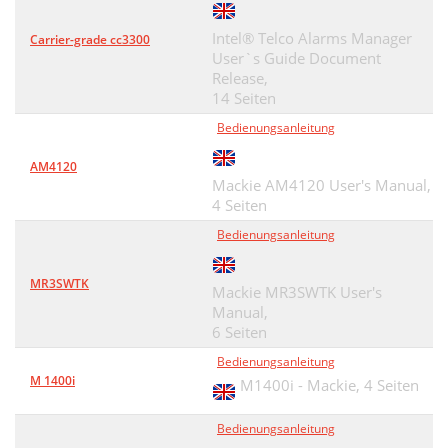
Intel® Telco Alarms Manager
Carrier-grade cc3300
User`s Guide Document
Release,
14 Seiten
Bedienungsanleitung
AM4120
Mackie AM4120 User's Manual,
4 Seiten
Bedienungsanleitung
MR3SWTK
Mackie MR3SWTK User's
Manual,
6 Seiten
Bedienungsanleitung
M 1400i
M1400i - Mackie,
4 Seiten
Bedienungsanleitung