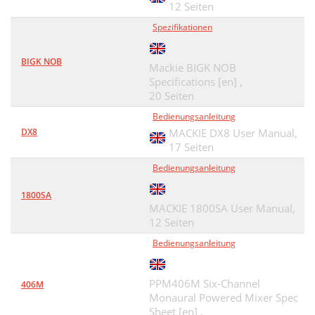
12 Seiten
Spezifikationen
BIGK NOB
Mackie BIGK NOB
Specifications [en] ,
20 Seiten
Bedienungsanleitung
DX8
MACKIE DX8 User Manual,
17 Seiten
Bedienungsanleitung
1800SA
MACKIE 1800SA User Manual,
12 Seiten
Bedienungsanleitung
PPM406M Six-Channel
406M
Monaural Powered Mixer Spec
Sheet [en] ,