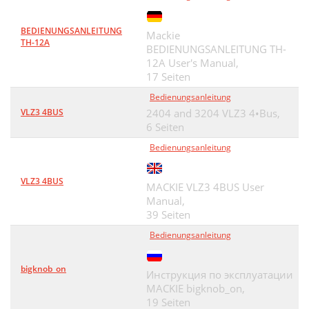
BEDIENUNGSANLEITUNG
Mackie
TH-12A
BEDIENUNGSANLEITUNG TH-
12A User's Manual,
17 Seiten
Bedienungsanleitung
VLZ3 4BUS
2404 and 3204 VLZ3 4•Bus,
6 Seiten
Bedienungsanleitung
VLZ3 4BUS
MACKIE VLZ3 4BUS User
Manual,
39 Seiten
Bedienungsanleitung
bigknob_on
Инструкция по эксплуатации
MACKIE bigknob_on,
19 Seiten