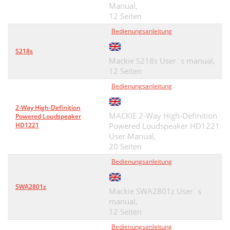
Manual,
12 Seiten
Bedienungsanleitung
S218s
Mackie S218s User`s manual,
12 Seiten
Bedienungsanleitung
2-Way High-Definition
MACKIE 2-Way High-Definition
Powered Loudspeaker
HD1221
Powered Loudspeaker HD1221
User Manual,
20 Seiten
Bedienungsanleitung
SWA2801z
Mackie SWA2801z User`s
manual,
12 Seiten
Bedienungsanleitung