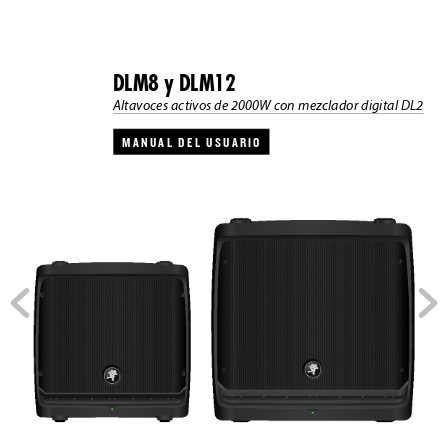
DLM8 y DLM12
Altavoc
es activos de 2000W con mez
clador digital DL2
MANUAL  DEL  USUARIO