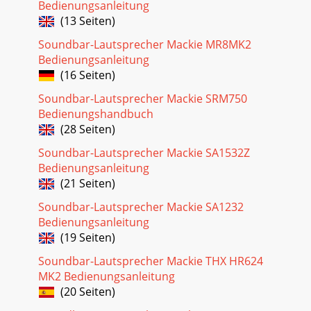
Bedienungsanleitung
(13 Seiten)
Seite 28 - Garantía limitada de Mackie
Altavoces auto-ampliﬁcados DLM8/128Altavoces auto-
Soundbar-Lautsprecher Mackie MR8MK2
ampliﬁcados DLM8/12Encadenando múltiples altavoces
Bedienungsanleitung
DLMBASS +2TREBLE +2AUXLEVELRLLineMicCh 1Mix1 THRU
(16 Seiten)
Seite 29
Soundbar-Lautsprecher Mackie SRM750
Bedienungshandbuch
Manual del Usuario9Manual del Usuario Sistema para club
grande100 - 240V50 - 60Hz 250WPOWERTHIS DEVICE
(28 Seiten)
COMPLIES WITH PART 15 OF THE FCC RULES FORTHE U
Soundbar-Lautsprecher Mackie SA1532Z
Bedienungsanleitung
(21 Seiten)
Soundbar-Lautsprecher Mackie SA1232
Bedienungsanleitung
(19 Seiten)
Soundbar-Lautsprecher Mackie THX HR624
MK2 Bedienungsanleitung
(20 Seiten)