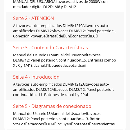
MANUAL DEL USUARIOAltavoces activos de 2000W con
mezclador digital DL2DLM8 y DLM12
Seite 2 - ATENCIÓN
Altavoces auto-ampliﬁcados DLM8/1210Altavoces auto-
ampliﬁcados DLM8/12Altavoces DLM8/12: Panel posterior1.
Conexión PowerSetratadeunconectorIEC
Seite 3 - Contenido Características
Manual del Usuario11Manual del UsuarioAltavoces
DLM8/12: Panel posterior, continuación...5. Entradas combo
XLR y 1/4"Elcanal1puedeaceptarseñ
Seite 4 - Introducción
Altavoces auto-ampliﬁcados DLM8/1212Altavoces auto-
ampliﬁcados DLM8/12Altavoces DLM8/12: Panel posterior,
continuación...11. Botones de canal 1 y 2Pul
Seite 5 - Diagramas de conexionado
Manual del Usuario13Manual del UsuarioAltavoces
DLM8/12: Panel posterior, continuación...13. Botón
SYSLosaltavocesDLMincluyenpotentesherramientas