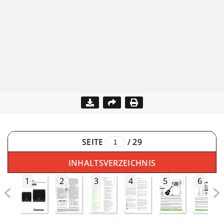
SEITE
/
29
INHALTSVERZEICHNIS
1
2
3
4
5
6