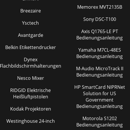
Memorex MVT2135B
Breezaire
Sony DSC-T100
Ysctech
Axis Q1765-LE PT
Avantgarde
Bedienungsanleitung
Belkin Etikettendrucker
Yamaha M7CL-48ES
Bedienungsanleitung
Dynex
Flachbildschirmhalterungen
M-Audio MicroTrack II
Bedienungsanleitung
Nesco Mixer
HP SmartCard NIPRNet
RIDGID Elektrische
Solution for US
Heißluftpistolen
Government
Bedienungsanleitung
Kodak Projektoren
Motorola S1202
Westinghouse 24-inch
Bedienungsanleitung