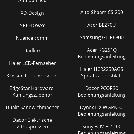
Audiophilleo
Alto-Shaam CS-200
XD-Design
Acer BE270U
SPEEDWAY
Samsung GT-P6800
Nuance comm
Acer KG251Q
Radlink
Bedienungsanleitung
Haier LCD-Fernseher
Haier HCR2250AGS
Kreisen LCD-Fernseher
Spezifikationsblatt
EdgeStar Hardware-
Dacor PCOR30
Kühlungszubehör
Bedienungsanleitung
Dualit Sandwichmacher
Dynex DX-WGPNBC
Bedienungsanleitung
Dacor Elektrische
Zitruspressen
Sony BDV-EF1100
Bedienungsanleitung