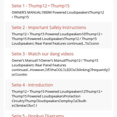
Seite 1 - Thump12 • Thump15
OWNER’S MANUAL1000W Powered LoudspeakersThump12
• Thump15
Seite 2 - Important Safety Instructions
Thump12 • Thump15 Powered Loudspeakers10Thump12 •
Thump15 Powered LoudspeakersThump12 / Thump15
Loudspeakers: Rear Panel Features continued...Toconn
Seite 3 - Watch our dang videos
Owner’s Manual11Owner’s ManualThump12 / Thump15
Loudspeakers: Rear Panel Features
continued...However,iftheOLLEDisblinkingfrequently
orcontin
Seite 4 - Introduction
Thump12 • Thump15 Powered Loudspeakers12Thump12 •
Thump15 Powered LoudspeakersProtection
CircuitryThumploudspeakersemployabuilt-
inlimiterfor l
Seite 5 - Hookup Diagrams