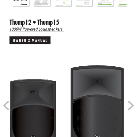
Thump12 • Thump15
1000W P
ow
ered L
oudspeak
ers
OWNER’S  MANUAL