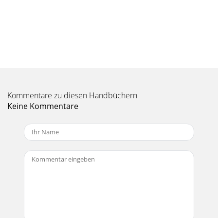
Frequency ResponseThump15 Loudspeaker Frequency
ResponseFrequency (Hz) 20 –20 dB –30 dB –10 dB +10 d
Seite 10 - 67 8 9 10
Thump12 • Thump15 Powered Loudspeakers18Thump12 •
Thump15 Powered LoudspeakersThump12 / Thump15
Loudspeakers Block DiagramHFLFAmpAmpOL LED Limiter
Seite 11 - Care and Maintenance
Kommentare zu diesen Handbüchern
Owner’s Manual19Owner’s ManualLimited WarrantyPlease
keep your sales receipt in a safe place.This Limited Product
Keine Kommentare
Warranty (“Product Warranty”) is pro
Seite 12 - AC Power
Thump12 • Thump15 Powered Loudspeakers2Thump12 •
Thump15 Powered LoudspeakersImportant Safety
Instructions1. Read these instructions. 2. Keep thes
Seite 13 - Troubleshooting
16220 Wood-Red Road NE Woodinville, WA 98072 •
USAPhone: 425.487.4333Toll-free: 800.898.3211Fax:
425.487.4337 www.720trees.com