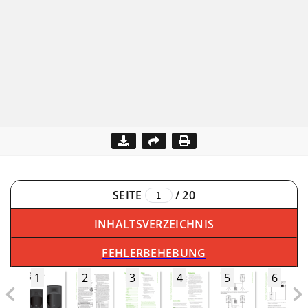
SEITE
/
20
INHALTSVERZEICHNIS
FEHLERBEHEBUNG
1
2
3
4
5
6