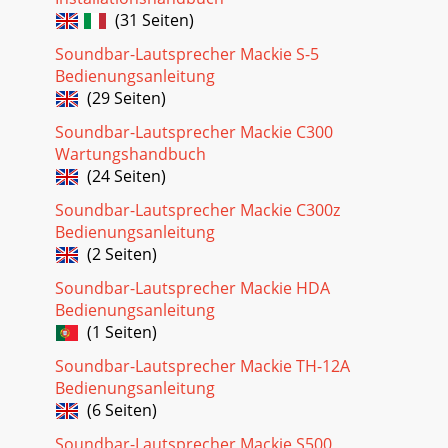
Seite 18
(31 Seiten)
Owner’s Manual7Owner’s ManualDaisy-Chaining Multiple
Thump LoudspeakersHookup Diagrams
Soundbar-Lautsprecher Mackie S-5
continued...1402VLZ4 MixerTo next
Bedienungsanleitung
ThumploudspeakerinputTo next
(29 Seiten)
Seite 19 - Limited Warranty
Soundbar-Lautsprecher Mackie C300
Thump12 • Thump15 Powered Loudspeakers8Thump12 •
Wartungshandbuch
Thump15 Powered Loudspeakers Large Club
(24 Seiten)
SystemHookup Diagrams continued...Here’s how to set up a
lar
Soundbar-Lautsprecher Mackie C300z
Bedienungsanleitung
Seite 20
(2 Seiten)
Owner’s Manual9Owner’s ManualThump12 / Thump15
Loudspeakers: Rear Panel Features1. Power
Soundbar-Lautsprecher Mackie HDA
ConnectionThisisastandard3-
Bedienungsanleitung
prongIECpowerconnector.Co
(1 Seiten)
Soundbar-Lautsprecher Mackie TH-12A
Bedienungsanleitung
(6 Seiten)
Soundbar-Lautsprecher Mackie S500