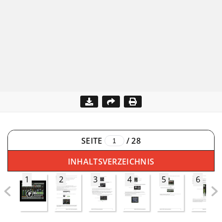
SEITE
/
28
INHALTSVERZEICHNIS
1
2
3
4
5
6