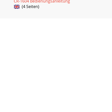
CR-1604 Bedienungsanleitung
Mackie DL1608. Краткое руководство 7Сигнал появится
(4 Seiten)
на выходном измерителе (Рис. З) и будет
воспроизводиться через динамики.Теперь прослушайте
сигнал
Seite 27 - Заключение
8 Mackie DL1608. Краткое руководствоКоммутация
микшера DL1608ВходыКроме задействованного в
приведенном выше примере канала 8, доступно еще 15
входов м
Seite 28 - Аксессуары для
Mackie DL1608. Краткое руководство 9Шаг 6: вставьте
iPad в DL1608, если это не было сделано ранее. Шаг 7:
запустите приложение Master Fader. Шаг 8: на