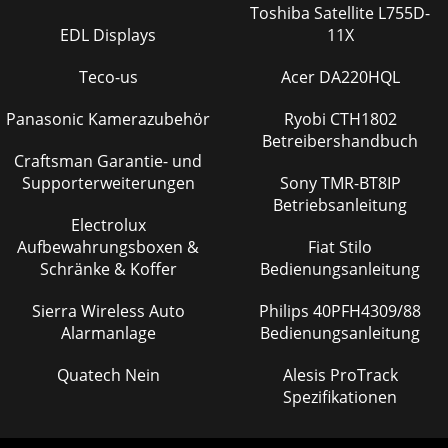
Toshiba Satellite L755D-
EDL Displays
11X
Teco-us
Acer DA220HQL
Panasonic Kamerazubehör
Ryobi CTH1802
Betreibershandbuch
Craftsman Garantie- und
Supporterweiterungen
Sony TMR-BT8IP
Betriebsanleitung
Electrolux
Aufbewahrungsboxen &
Fiat Stilo
Schränke & Koffer
Bedienungsanleitung
Sierra Wireless Auto
Philips 40PFH4309/88
Alarmanlage
Bedienungsanleitung
Quatech Nein
Alesis ProTrack
Spezifikationen