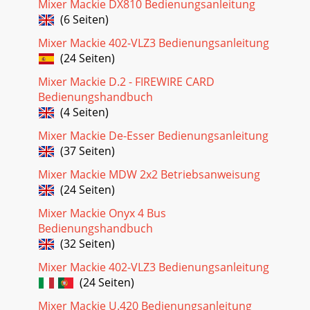
Mixer Mackie DX810 Bedienungsanleitung
(6 Seiten)
Seite 18 - Имя и пиктограмма
Mackie DL1608. Краткое руководство 25Compressor /
Mixer Mackie 402-VLZ3 Bedienungsanleitung
Limiter (компрессор / лимитер)ВведениеСекция
(24 Seiten)
выходного компрессора / лимитера выглядит и
функциониру
Mixer Mackie D.2 - FIREWIRE CARD
Bedienungshandbuch
Seite 19 - Окно Channel
(4 Seiten)
26 Mackie DL1608. Краткое руководствоПанель
навигацииВведениеКак и мастер-фейдер, панель
Mixer Mackie De-Esser Bedienungsanleitung
навигации присутствует во всех окнах. Она расположена
(37 Seiten)
горизон
Mixer Mackie MDW 2x2 Betriebsanweisung
Seite 20
(24 Seiten)
Mackie DL1608. Краткое руководство
Mixer Mackie Onyx 4 Bus
27PresetsПрикоснитесь к кнопке Presets, она окрасится в
Bedienungshandbuch
зеленый цвет, и откроется меню, аналогичное
показанному на
(32 Seiten)
Mixer Mackie 402-VLZ3 Bedienungsanleitung
Seite 21 - Gate On / Off
(24 Seiten)
28 Mackie DL1608. Краткое руководствоАксессуары для
СумкаЧехолРэковое крепление
Mixer Mackie U.420 Bedienungsanleitung