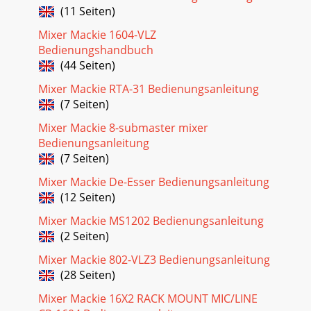
(11 Seiten)
Seite 22
Mackie DL1608. Краткое руководство 33. Подключите iPad
Mixer Mackie 1604-VLZ
к DL1608.Вставьте iPad 2 или iPad 3 в DL1608 справа
Bedienungshandbuch
налево экраном вверх до упора.При использов
(44 Seiten)
Seite 23 - FX (эффекты)
Mixer Mackie RTA-31 Bedienungsanleitung
(7 Seiten)
4 Mackie DL1608. Краткое руководство3) Подключите
наушники к соответствующему выходу 1/4" (Рис. Б). Рис.
Mixer Mackie 8-submaster mixer
ББлок питания 12 В постоянного тока (сет
Bedienungsanleitung
Seite 24 - Дисплей эквалайзера
(7 Seiten)
Mackie DL1608. Краткое руководство 5После обновления
Mixer Mackie De-Esser Bedienungsanleitung
откроется окно Mixer (Рис. Г) и потребуется проверить
(12 Seiten)
наличие связи: установлена (CONNECTED) или
Mixer Mackie MS1202 Bedienungsanleitung
Seite 25
(2 Seiten)
6 Mackie DL1608. Краткое руководствоУстановка
уровнейУстановка уровня в канале 8 Теперь микшер
Mixer Mackie 802-VLZ3 Bedienungsanleitung
DL1608 и приложение Master Fader готовы к работе.
(28 Seiten)
Подай
Mixer Mackie 16X2 RACK MOUNT MIC/LINE
Seite 26 - Панель навигации