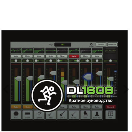
Крат
кое р
уково
дство