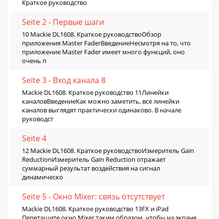
Краткое руководство
Seite 2 - Первые шаги
10 Mackie DL1608. Краткое руководствоОбзор
приложения Master FaderВведениеНесмотря на то, что
приложение Master Fader имеет много функций, оно
очень п
Seite 3 - Вход канала 8
Mackie DL1608. Краткое руководство 11Линейки
каналовВведениеКак можно заметить, все линейки
каналов выглядят практически одинаково. В начале
руководст
Seite 4
12 Mackie DL1608. Краткое руководствоИзмеритель Gain
ReductionИзмеритель Gain Reduction отражает
суммарный результат воздействия на сигнал
динамическо
Seite 5 - Окно Mixer: связь отсутствует
Mackie DL1608. Краткое руководство 13FX и iPad
Перетащите окно Mixer таким образом, чтобы на экране