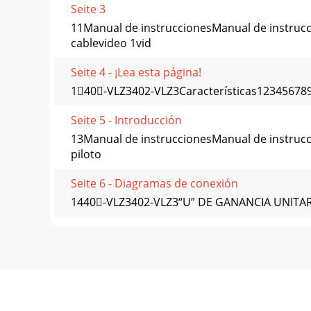
Seite 3
11Manual de instruccionesManual de instru
cablevideo 1vid
Seite 4 - ¡Lea esta página!
140-VLZ3402-VLZ3Características1234567
Seite 5 - Introducción
13Manual de instruccionesManual de instrucc
piloto
Seite 6 - Diagramas de conexión
1440-VLZ3402-VLZ3“U” DE GANANCIA UNITARIALa
Seite 7
1Manual de instruccionesManual de instruccio
Seite 8
140-VLZ3402-VLZ315. TAPE ASSIGN TO MAINPuls