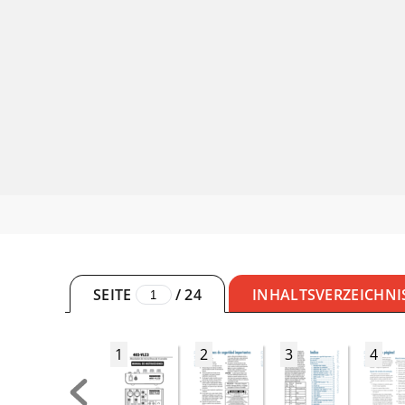
SEITE
/
24
INHALTSVERZEICHNI
1
2
3
4