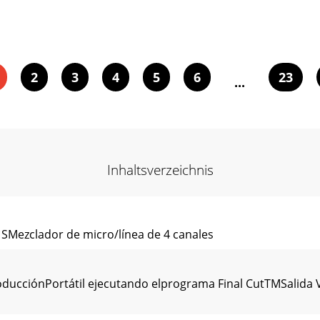
2
3
4
5
6
23
...
Inhaltsverzeichnis
E SMezclador de micro/línea de 4 canales
ducciónPortátil ejecutando elprograma Final CutTMSalida 