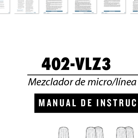
40
2-VLZ3
Mezclador de micro/línea 
M A N U A L
  D E   I N
S T R U
C 