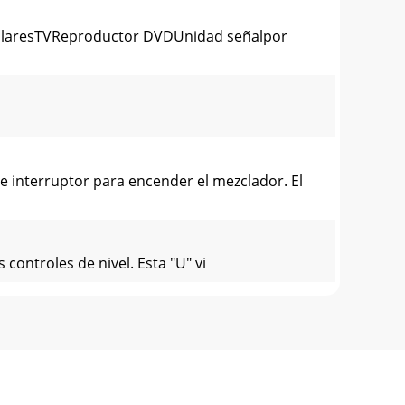
cularesTVReproductor DVDUnidad señalpor
 interruptor para encender el mezclador. El
ontroles de nivel. Esta "U" vi
alce por debajo de 80 Hz. El circuito es plan
mezcla principal.Déjelo sin pulsar si no