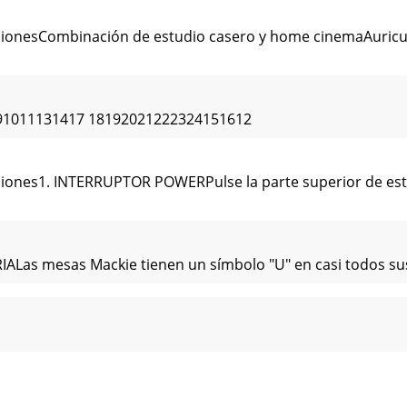
ccionesCombinación de estudio casero y home cinemaAuri
891011131417 18192021222324151612
iones1. INTERRUPTOR POWERPulse la parte superior de este
s mesas Mackie tienen un símbolo "U" en casi todos sus c
nes9. EQ LOEste control le ofrece hasta 15 dB de corte o re
e este interruptor para añadir la entrada de pletina a la 