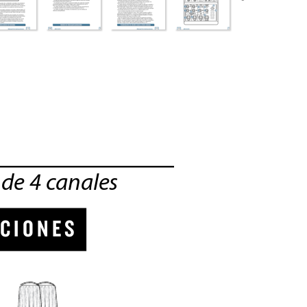
de 4 c
anales
C I O N E
S