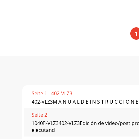
1
Seite 1 - 402-VLZ3
402-VLZ3M A N U A L D E I N S T R U C C I O N 
Seite 2
1040-VLZ3402-VLZ3Edición de video/post pro
ejecutand