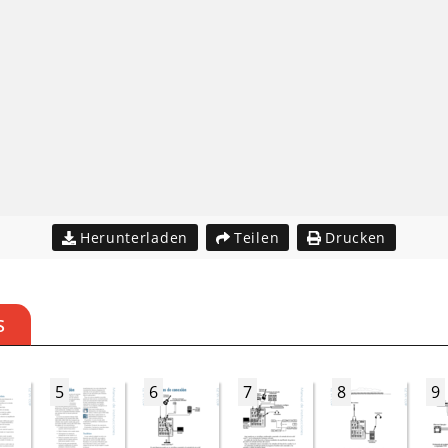
Herunterladen
Teilen
Drucken
S
5
6
7
8
9