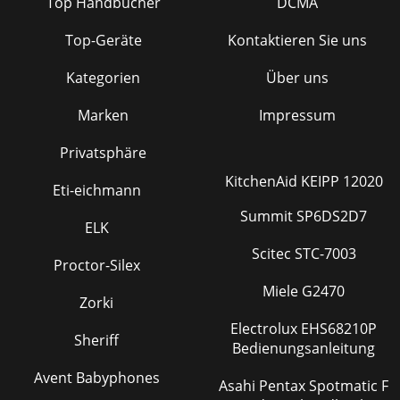
信号にも影響を及ぼします。ステレオインプットとリター
Top Handbücher
DCMA
ン： モノ、ステレオ、その他ステレオラインインプット、そ
してステレオ Aux リターンは、Mackie の理念（今考えたの
Top-Geräte
Kontaktieren Sie uns
で
Kategorien
Über uns
Seite 18 - . AUX ノブ
Owner’s ManualOwner’s Manual47 mmマイクスタンドア
Marken
Impressum
ダプタ用穴3底面パネル273 mm227 mm重量2.0 kg付録 C：
技術情報802VLZの仕様メインミックスノイズ（20 Hz–20 kHz
Privatsphäre
バンド幅、チャンネル 1–3 ゲイン@ユニティー、チャンネル
EQフ
KitchenAid KEIPP 12020
Eti-eichmann
Seite 19 - アウトプットセクション
Summit SP6DS2D7
ELK
802-VLZ380-VLZ3ブロックダイアグラムLRaux 1
Scitec STC-7003
(post)solo(pfl)logicMainsolo logicLRsolo
Proctor-Silex
(pfl)logicMainControlRoomlevelMain levelLRInsert (Ch1-2
only)HPFsoloLevel
Miele G2470
Zorki
Seite 20 - . RUDE SOLO ライト
Electrolux EHS68210P
Sheriff
Bedienungsanleitung
Owner’s ManualOwner’s Manual
Avent Babyphones
Seite 21
Asahi Pentax Spotmatic F