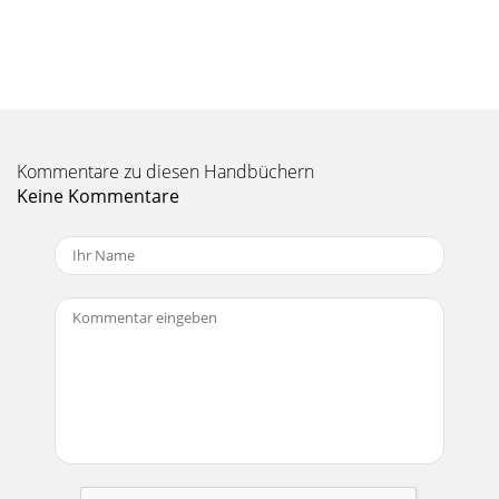
Seite 8
802-VLZ3180-VLZ3チャンネルストリップの詳細ンミック
ス、またはALT 3–4ミックスにルーティングする必要はありま
せん。チャンネルのLEVEL [21] ノブを上げることすら必要で
ありません。ソロ機能は通常、ミックス時に各チャンネルの
プレビューをする場合や、セッション時に特定のチャ
Kommentare zu diesen Handbüchern
Seite 9
Keine Kommentare
Owner’s Manual1Owner’s Manual録音状態またはインプッ
トモードのトラックでALT 3–4の信号が受信され、プレイバッ
クやセーフモードのトラックでは信号は受信されません。ラ
イブやミックスダウン時に、複数チャンネルのレベルを 1 つ
のノブで同時にコントロールすることができると
Seite 10 - ホームスタジオ / ホームシアター
802-VLZ31880-VLZ3節度あるEQ設定EQ 操作はよい結果をも
たらすばかりではありません。過度の EQ 操作は混乱を導く
怖れがあります。このミキサーのイコライジング回路が強力
なものとなっているのは、時としてそれが必要とされるから
です。例えばすべてのチャンネルの EQ を最大に設定したら
Seite 11 - パッチベイの詳細