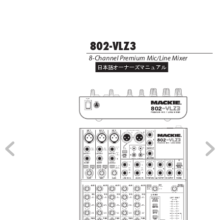
802-VLZ3
8-Channel Pr
emium Mic/Line Mixer
日本語オーナーズマニュアル
POW
ER
ON
POW
ER
 802
1
2
3
MAIN OUT BALANCED
MI
C 
MI
C 
MI
C 
BAL
/UN
BAL
L
M
M
M
2
2
2
R
R
R
C
C
C
D
D
D
P
P
P
X
X
X
R
R
R
L
R
E
E
E
 802
R
MONO
L
+4
BAL
BAL
MAIN OUT
L
L
MIC
OR
OR
UNBAL
UNBAL
BAL
LI
NE
IN
 1
LI
NE
IN
 2
LI
NE
IN
 3
OR
R
MA
IN
UNBAL
R
OU
TP
UT 
LE
VE
L
AUX SEND
TAPE IN
TAPE OUT
R
BAL
/UN
BAL
BAL
/UN
BAL
BAL
/UN
BAL
L
L
L
3
MONO
MONO
IN
SE
R
T
IN
SE
R
T
LI
NE
IN
 4
L
L
LO
W C
UT
PHANTOM
10
0 H
z
POWER
BAL
BAL
18
dB/
OCT
R
R
R
OR
OR
d
0
B
d
0
B
1
4
1
V
-
V
-
G
G
G
A
A
C
C
A
UNBAL
UNBAL
C
I
I
I
I
I
I
N
N
N
M
M
M
U
U
R
R
0
60
0
60
0
60
+1
5dB
45
dB
+1
5dB
45
dB
LINE IN 5-6
LINE IN 7-8
GA
IN
GA
IN
GA
IN
ST RETURN
ALT OUTPUT
CR OUTPUT
PHONES
AUX 
STEREO
AU
X
AU
X
AU
X
AU
X
AU
X
U
U
U
U
U
U
U
RETURN 
MASTER 
PRE
SEND
POST
+1
5
+1
5
+1
5
+1
5
+1
5
+2
0
+1
0
O
O
O
O
O
O
O
O
O
O
O
O
O
O
EQ
EQ
EQ
EQ
EQ
U
U
U
U
U
POWER
HI
HI
HI
HI
HI
LEFT
RIGHT
12
k
Hz
12
k
Hz
12
k
Hz
12
k
Hz
12
k
Hz
CONTROL
ROOM
0dB=0dBu
-1
5
+1
5
-1
5
+1
5
-1
5
+1
5
-1
5
+1
5
-1
5
+1
5
SOURCE
20
U
U
U
U
U
15
MI
D
MI
D
MI
D
MI
D
MI
D
2.
5
kH
z
2.
5
kH
z
2.
5
kH
z
2.
5
kH
z
2.
5
kH
z
10
MAIN MIX
-1
5
+1
5
-1
5
+1
5
-1
5
+1
5
-1
5
+1
5
-1
5
+1
5
6
U
U
U
U
U
3
LO
W
LO
W
LO
W
LO
W
LO
W
ALT 3-4
80
H
z
80
H
z
80
H
z
80
H
z
80
H
z
0
2 
-1
5
+1
5
-1
5
+1
5
-1
5
+1
5
-1
5
+1
5
-1
5
+1
5
PA
N
PA
N
PA
N
PA
N
PA
N
4
TAPE