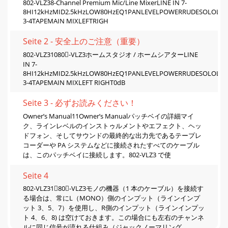
802-VLZ38-Channel Premium Mic/Line MixerLINE IN 7-
8HI12kHzMID2.5kHzLOW80HzEQ1PANLEVELPOWERRUDESOLOLE
3-4TAPEMAIN MIXLEFTRIGH
Seite 2 - 安全上のご注意（重要）
802-VLZ31080-VLZ3ホームスタジオ / ホームシアターLINE
IN 7-
8HI12kHzMID2.5kHzLOW80HzEQ1PANLEVELPOWERRUDESOLOLE
3-4TAPEMAIN MIXLEFT RIGHT0dB
Seite 3 - 必ずお読みください！
Owner’s Manual11Owner’s Manualパッチベイの詳細マイ
ク、ラインレベルのインストゥルメントやエフェクト、ヘッ
ドフォン、そしてサウンドの最終的な出力先であるテープレ
コーダーや PA システムなどに接続されたすべてのケーブル
は、このパッチベイに接続します。802-VLZ3 で使
Seite 4
802-VLZ3180-VLZ3モノの機器（1 本のケーブル）を接続す
る場合は、常にL（MONO）側のインプット（ラインインプ
ット 3、5、7）を使用し、R側のインプット（ラインインプッ
ト 4、6、8) は空けておきます。この場合にも左右のチャンネ
ルに同じ信号が流れる仕組み（ジャックノーマリング