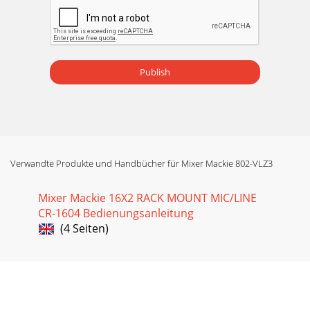
Owner’s Manual1Owner’s Manualエ ン ジ ニ ア はSOURCE
ス イ ッ チ を 操 作 し て、MAIN MIX、ALT 3–4、TAPE、これ
らをどの組み合わせでも聞くことができます。MAIN MIXが
どんなものかはすでに理解されていると思います。ALT 3–4は
Publish
Seite 12 - –4、5–6、7–8）
802-VLZ380-VLZ31. 指示をお読みください。2. マニュアル
は大切に保管ください。3. すべての警告にご注意ください。
4. 指示をお守りください。5. 製品に水分を近付けないでくだ
さい。6. クリーニングには乾いた布をご使用ください。7. 換
気口が塞がれないようにして
Verwandte Produkte und Handbücher für Mixer Mackie 802-VLZ3
Seite 13 - CAUT ION
Mixer Mackie 16X2 RACK MOUNT MIC/LINE
802-VLZ3080-VLZ3ALT 3–4あるいはTAPEが選択されている
CR-1604 Bedienungsanleitung
場合、あるいはSOLO [22] が機能している場合には、
CONTROL ROOM / SUBMIXノブとPHONESノブでレベルをコ
(4 Seiten)
ントロールします（チャンネルのコントロールは働きませ
ん）。ソースに何を選択したかに関
Seite 14 - PHANTOM POWER スイッチとLED
Owner’s Manual1Owner’s Manual何故このような仕組みに