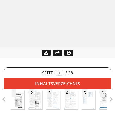
SEITE
/
28
INHALTSVERZEICHNIS
1
2
3
4
5
6