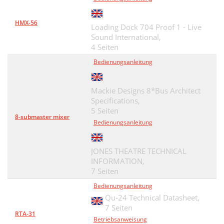
HMX-56
Loading Dock 704 Proof 1 - Live
Sound International,
4 Seiten
Bedienungsanleitung
Mackie Designs 8*Bus Architect
Specifications,
5 Seiten
8-submaster mixer
Bedienungsanleitung
JONES THEATRE TECHNICAL
INFORMATION,
7 Seiten
Bedienungsanleitung
Qu-24 Technical Datasheet,
7 Seiten
RTA-31
Betriebsanweisung