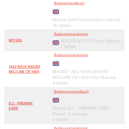
Bedienerhandbuch
Mackie DX810 Instruction manual,
36 Seiten
Bedienungsanleitung
MS1202
MACKIE MS1202 User Manual,
2 Seiten
Bedienungsanleitung
16X2 RACK MOUNT
MACKIE 16X2 RACK MOUNT
MIC/LINE CR-1604
MIC/LINE CR-1604 User Manual,
4 Seiten
Bedienungshandbuch
D.2 - FIREWIRE
Mackie D.2 - FIREWIRE CARD
CARD
Owner`s manual,
4 Seiten
Bedienungsanleitung