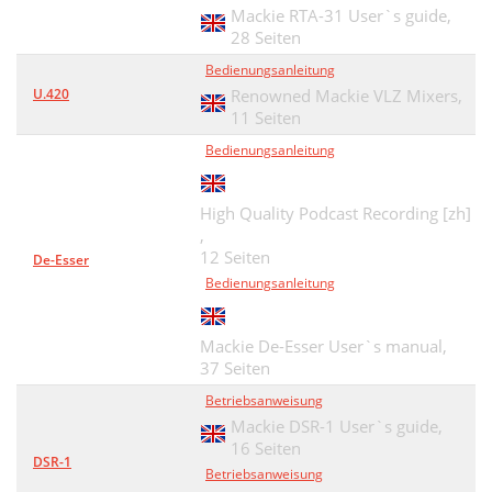
Mackie RTA-31 User`s guide,
28 Seiten
Bedienungsanleitung
U.420
Renowned Mackie VLZ Mixers,
11 Seiten
Bedienungsanleitung
High Quality Podcast Recording [zh]
,
12 Seiten
De-Esser
Bedienungsanleitung
Mackie De-Esser User`s manual,
37 Seiten
Betriebsanweisung
Mackie DSR-1 User`s guide,
16 Seiten
DSR-1
Betriebsanweisung