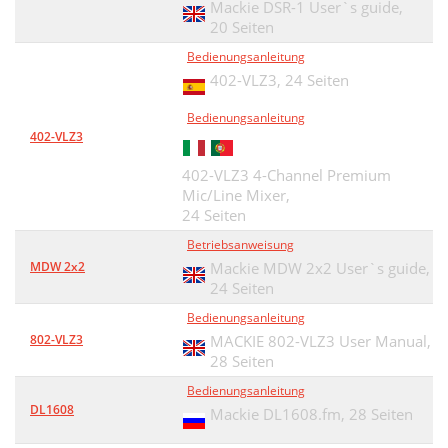
Mackie DSR-1 User`s guide,
20 Seiten
Bedienungsanleitung
402-VLZ3,
24 Seiten
Bedienungsanleitung
402-VLZ3
402-VLZ3 4-Channel Premium
Mic/Line Mixer,
24 Seiten
Betriebsanweisung
MDW 2x2
Mackie MDW 2x2 User`s guide,
24 Seiten
Bedienungsanleitung
802-VLZ3
MACKIE 802-VLZ3 User Manual,
28 Seiten
Bedienungsanleitung
DL1608
Mackie DL1608.fm,
28 Seiten