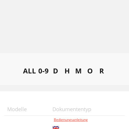
ALL
0-9
D
H
M
O
R
Modelle
Dokumententyp
Bedienungsanleitung