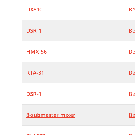
DX810
Be
DSR-1
Be
HMX-56
Be
RTA-31
Be
DSR-1
Be
8-submaster mixer
Be