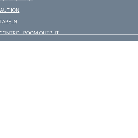
AUT ION
 TAPE IN
 CONTROL ROOM OUTPUT
 PHONES
PHANTOM POWER スイッチとLED
wner’s Manual
チャンネルストリップの詳細
 AUX ノブ
アウトプットセクション
PFL）について
 ASSIGN TO MAIN MIX スイッチ
. RUDE SOLO ライト