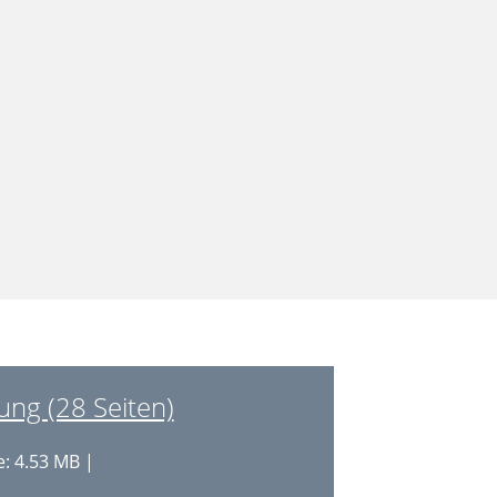
ng (28 Seiten)
: 4.53 MB |