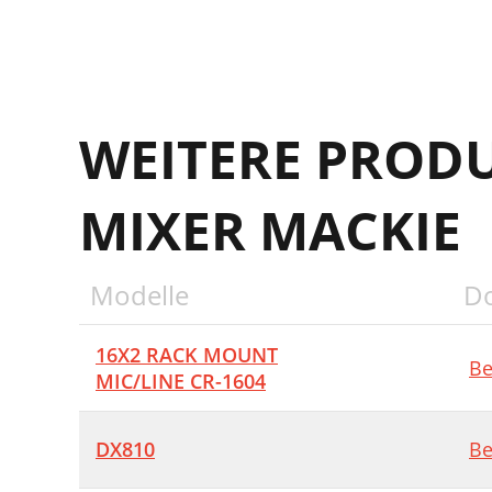
8
WEITERE PROD
MIXER MACKIE
Modelle
D
16X2 RACK MOUNT
Be
MIC/LINE CR-1604
DX810
Be