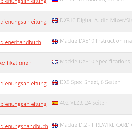
dienungsanleitung
DX810 Digital Audio Mixer/Si
dienungsanleitung
Mackie DX810 Instruction m
dienerhandbuch
Mackie DX810 Specifications
ezifikationen
DX8 Spec Sheet,
6 Seiten
dienungsanleitung
402-VLZ3,
24 Seiten
dienungsanleitung
Mackie D.2 - FIREWIRE CARD
dienungshandbuch