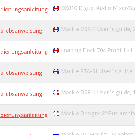
DX810 Digital Audio Mixer/Si
dienungsanleitung
Mackie DSR-1 User`s guide,
triebsanweisung
Loading Dock 704 Proof 1 - L
dienungsanleitung
Mackie RTA-31 User`s guide
triebsanweisung
Mackie DSR-1 User`s guide,
triebsanweisung
Mackie Designs 8*Bus Archite
dienungsanleitung
Mackie DL1608.fm,
28 Seiten