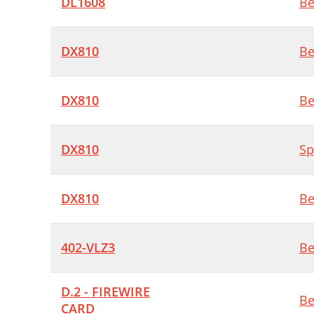
DL1608
Be
DX810
Be
DX810
Be
DX810
Sp
DX810
Be
402-VLZ3
Be
D.2 - FIREWIRE
Be
CARD