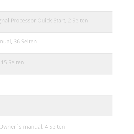
gnal Processor Quick-Start,
2 Seiten
anual,
36 Seiten
,
15 Seiten
 Owner`s manual,
4 Seiten