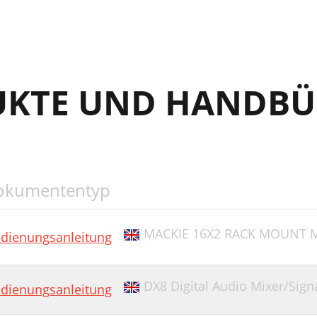
付録 A：サービス情報
付録 B：接続コネクタ
0-VLZ3
UKTE UND HANDBÜ
付録 C：技術情報
ブロックダイアグラム
ラウドテクノロジーズ日本支社
okumententyp
MACKIE 16X2 RACK MOUNT MI
dienungsanleitung
DX8 Digital Audio Mixer/Sign
dienungsanleitung