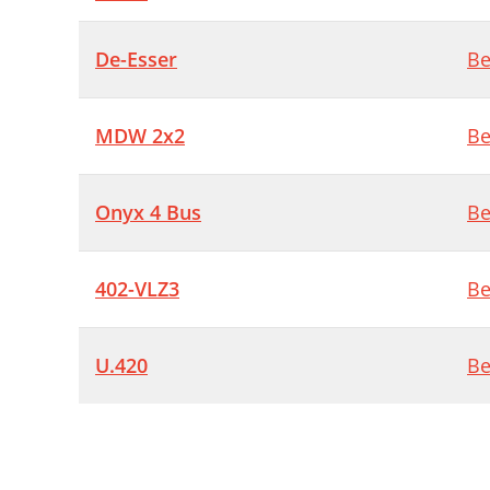
De-Esser
Be
MDW 2x2
Be
Onyx 4 Bus
Be
402-VLZ3
Be
U.420
Be