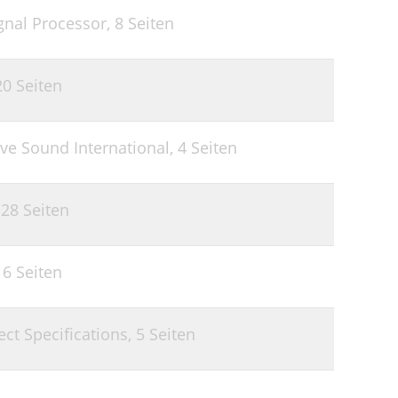
gnal Processor,
8 Seiten
20 Seiten
ive Sound International,
4 Seiten
,
28 Seiten
16 Seiten
ct Specifications,
5 Seiten