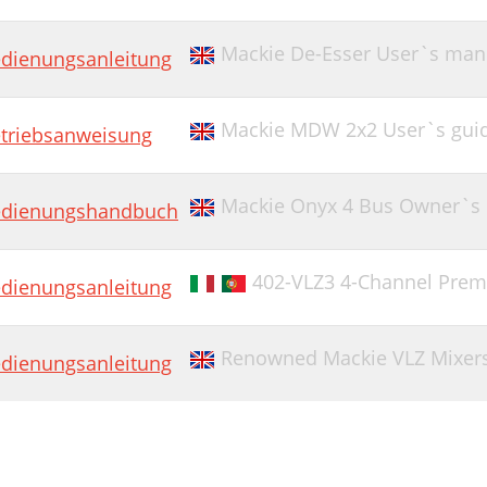
Mackie De-Esser User`s man
dienungsanleitung
Mackie MDW 2x2 User`s gui
triebsanweisung
Mackie Onyx 4 Bus Owner`s
dienungshandbuch
402-VLZ3 4-Channel Prem
dienungsanleitung
Renowned Mackie VLZ Mixer
dienungsanleitung