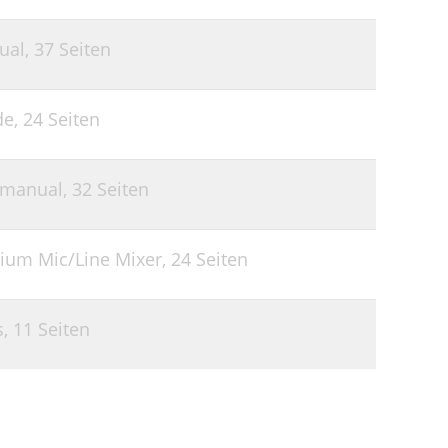
ual,
37 Seiten
de,
24 Seiten
 manual,
32 Seiten
ium Mic/Line Mixer,
24 Seiten
s,
11 Seiten