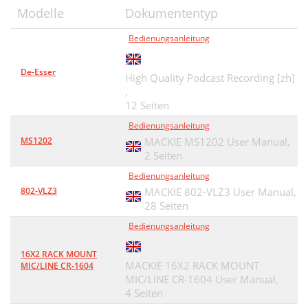
Modelle
Dokumententyp
Bedienungsanleitung
De-Esser
High Quality Podcast Recording [zh]
,
12 Seiten
Bedienungsanleitung
MS1202
MACKIE MS1202 User Manual,
2 Seiten
Bedienungsanleitung
802-VLZ3
MACKIE 802-VLZ3 User Manual,
28 Seiten
Bedienungsanleitung
16X2 RACK MOUNT
MACKIE 16X2 RACK MOUNT
MIC/LINE CR-1604
MIC/LINE CR-1604 User Manual,
4 Seiten