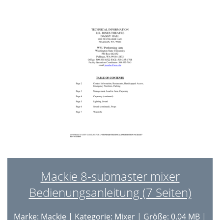
Mackie 8-submaster mixer
Bedienungsanleitung (7 Seiten)
Marke:
Mackie
| Kategorie:
Mixer
| Größe: 0.04 MB |