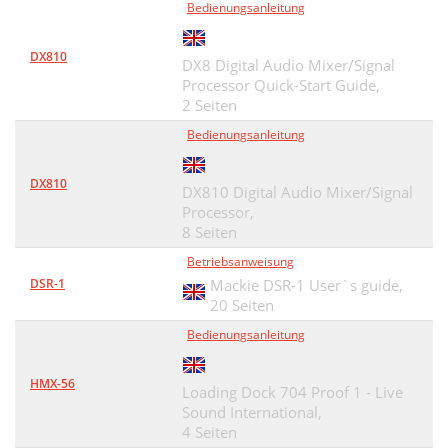
Bedienungsanleitung
DX810
DX8 Digital Audio Mixer/Signal
Processor Quick-Start Guide,
2 Seiten
Bedienungsanleitung
DX810
DX810 Digital Audio Mixer/Signal
Processor,
8 Seiten
Betriebsanweisung
DSR-1
Mackie DSR-1 User`s guide,
20 Seiten
Bedienungsanleitung
HMX-56
Loading Dock 704 Proof 1 - Live
Sound International,
4 Seiten