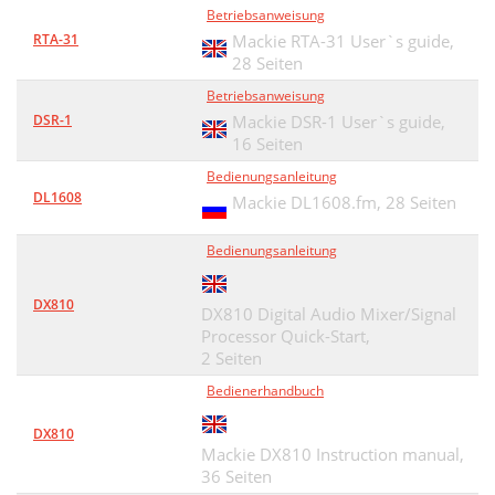
Betriebsanweisung
RTA-31
Mackie RTA-31 User`s guide,
28 Seiten
Betriebsanweisung
DSR-1
Mackie DSR-1 User`s guide,
16 Seiten
Bedienungsanleitung
DL1608
Mackie DL1608.fm,
28 Seiten
Bedienungsanleitung
DX810
DX810 Digital Audio Mixer/Signal
Processor Quick-Start,
2 Seiten
Bedienerhandbuch
DX810
Mackie DX810 Instruction manual,
36 Seiten