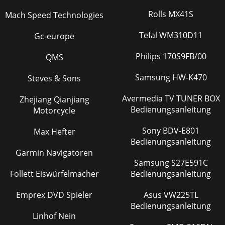
Rolls MX41S
Mach Speed Technologies
Tefal WM310D11
Gc-europe
Philips 170S9FB/00
QMS
Samsung HW-K470
Steves & Sons
Avermedia TV TUNER BOX
Zhejiang Qianjiang
Bedienungsanleitung
Motorcycle
Sony BDV-E801
Max Hefter
Bedienungsanleitung
Garmin Navigatoren
Samsung S27E591C
Follett Eiswürfelmacher
Bedienungsanleitung
Emprex DVD Spieler
Asus VW225TL
Bedienungsanleitung
Linhof Nein