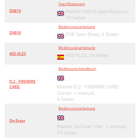
Spezifikationen
DX810
Mackie DX810 Specifications,
15 Seiten
Bedienungsanleitung
DX810
DX8 Spec Sheet,
6 Seiten
Bedienungsanleitung
402-VLZ3
402-VLZ3,
24 Seiten
Bedienungshandbuch
D.2 - FIREWIRE
Mackie D.2 - FIREWIRE CARD
CARD
Owner`s manual,
4 Seiten
Bedienungsanleitung
De-Esser
Mackie De-Esser User`s manual,
37 Seiten