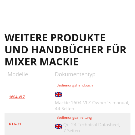
WEITERE PRODUKTE
UND HANDBÜCHER FÜR
MIXER MACKIE
Modelle
Dokumententyp
Bedienungshandbuch
1604-VLZ
Mackie 1604-VLZ Owner`s manual,
44 Seiten
Bedienungsanleitung
RTA-31
Qu-24 Technical Datasheet,
7 Seiten