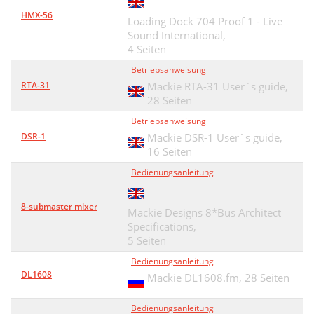
HMX-56
Loading Dock 704 Proof 1 - Live
Sound International,
4 Seiten
Betriebsanweisung
RTA-31
Mackie RTA-31 User`s guide,
28 Seiten
Betriebsanweisung
DSR-1
Mackie DSR-1 User`s guide,
16 Seiten
Bedienungsanleitung
8-submaster mixer
Mackie Designs 8*Bus Architect
Specifications,
5 Seiten
Bedienungsanleitung
DL1608
Mackie DL1608.fm,
28 Seiten
Bedienungsanleitung