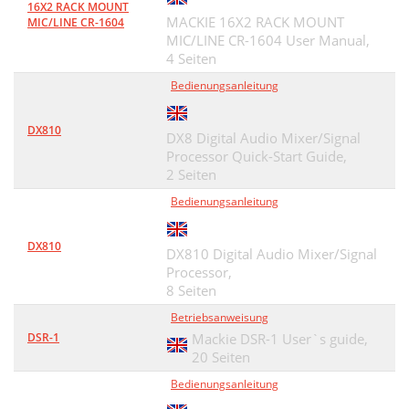
16X2 RACK MOUNT
MACKIE 16X2 RACK MOUNT
MIC/LINE CR-1604
MIC/LINE CR-1604 User Manual,
4 Seiten
Bedienungsanleitung
DX810
DX8 Digital Audio Mixer/Signal
Processor Quick-Start Guide,
2 Seiten
Bedienungsanleitung
DX810
DX810 Digital Audio Mixer/Signal
Processor,
8 Seiten
Betriebsanweisung
DSR-1
Mackie DSR-1 User`s guide,
20 Seiten
Bedienungsanleitung