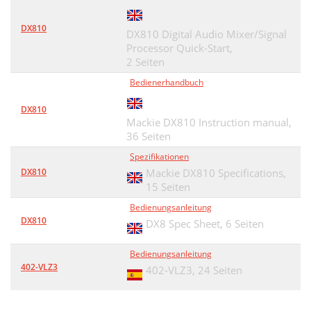
DX810
DX810 Digital Audio Mixer/Signal
Processor Quick-Start,
2 Seiten
Bedienerhandbuch
DX810
Mackie DX810 Instruction manual,
36 Seiten
Spezifikationen
DX810
Mackie DX810 Specifications,
15 Seiten
Bedienungsanleitung
DX810
DX8 Spec Sheet,
6 Seiten
Bedienungsanleitung
402-VLZ3
402-VLZ3,
24 Seiten