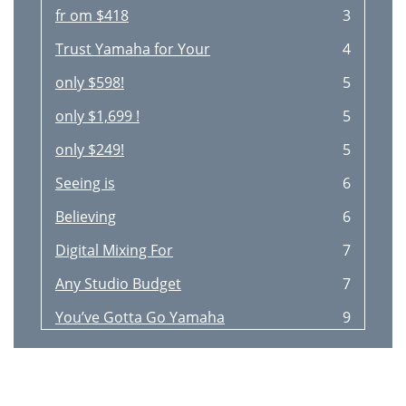
fr om $418
3
Trust Yamaha for Your
4
only $598!
5
only $1,699 !
5
only $249!
5
Seeing is
6
Believing
6
Digital Mixing For
7
Any Studio Budget
7
You’ve Gotta Go Yamaha
9
BRAND NEW!!
10
Battery-Powered
11