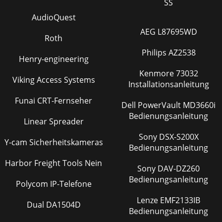
SS
AudioQuest
AEG L87695WD
Roth
Philips AZ2538
Henry-engineering
Kenmore 73032
Viking Access Systems
Installationsanleitung
Funai CRT-Fernseher
Dell PowerVault MD3660i
Bedienungsanleitung
Linear Spreader
Sony DSX-S200X
Y-cam Sicherheitskameras
Bedienungsanleitung
Harbor Freight Tools Nein
Sony DAV-DZ260
Bedienungsanleitung
Polycom IP-Telefone
Lenze EMF2133IB
Dual DA1504D
Bedienungsanleitung