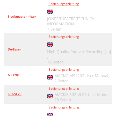
Bedienungsanleitung
8-submaster mixer
JONES THEATRE TECHNICAL
INFORMATION,
7 Seiten
Bedienungsanleitung
De-Esser
High Quality Podcast Recording [zh]
,
12 Seiten
Bedienungsanleitung
MS1202
MACKIE MS1202 User Manual,
2 Seiten
Bedienungsanleitung
802-VLZ3
MACKIE 802-VLZ3 User Manual,
28 Seiten
Bedienungsanleitung