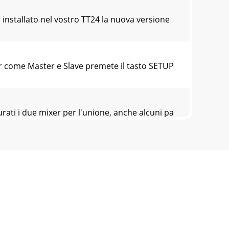
nstallato nel vostro TT24 la nuova versione
 come Master e Slave premete il tasto SETUP
ti i due mixer per l'unione, anche alcuni pa
i localmente e richiamati globalmente.
completo delle funzioni TT24 influenzate da