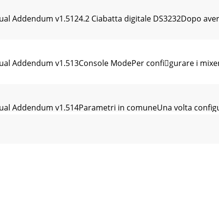
ual Addendum v1.5124.2 Ciabatta digitale DS3232Dopo aver i
nual Addendum v1.513Console ModePer configurare i mixer
ual Addendum v1.514Parametri in comuneUna volta configura
nual Addendum v1.515SnapshotGli Snapshot sono memorizzat
ual Addendum v1.516Usate la seguente tabella per l'elenco 