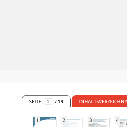
SEITE
/
19
INHALTSVERZEICHNI
1
2
3
4