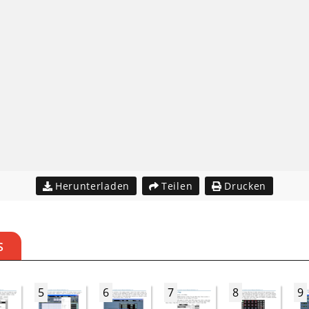
Herunterladen
Teilen
Drucken
S
5
6
7
8
9