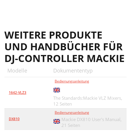
WEITERE PRODUKTE
UND HANDBÜCHER FÜR
DJ-CONTROLLER MACKIE
Modelle
Dokumententyp
Bedienungsanleitung
1642-VLZ3
The Standards:Mackie VLZ Mixers,
12 Seiten
Bedienungsanleitung
DX810
Mackie DX810 User's Manual,
21 Seiten