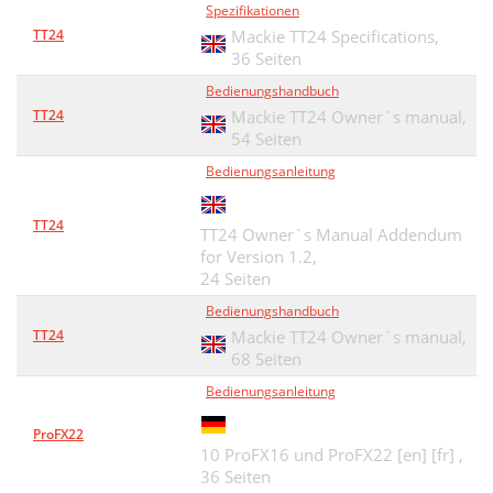
Spezifikationen
TT24
Mackie TT24 Specifications,
36 Seiten
Bedienungshandbuch
TT24
Mackie TT24 Owner`s manual,
54 Seiten
Bedienungsanleitung
TT24
TT24 Owner`s Manual Addendum
for Version 1.2,
24 Seiten
Bedienungshandbuch
TT24
Mackie TT24 Owner`s manual,
68 Seiten
Bedienungsanleitung
ProFX22
10 ProFX16 und ProFX22 [en] [fr] ,
36 Seiten