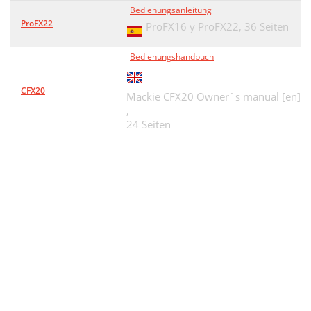
Bedienungsanleitung
ProFX22
ProFX16 y ProFX22,
36 Seiten
Bedienungshandbuch
CFX20
Mackie CFX20 Owner`s manual [en]
,
24 Seiten