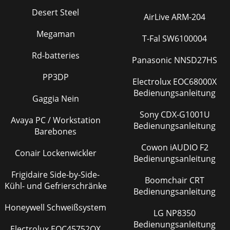
Desert Steel
AirLive ARM-204
Megaman
T-Fal SW6100004
Rd-batteries
Panasonic NNSD27HS
PP3DP
Electrolux EOC68000X
Bedienungsanleitung
Gaggia Nein
Sony CDX-G1001U
Avaya PC / Workstation
Bedienungsanleitung
Barebones
Cowon iAUDIO F2
Conair Lockenwickler
Bedienungsanleitung
Frigidaire Side-by-Side-
Boomchair CRT
Kühl- und Gefrierschränke
Bedienungsanleitung
Honeywell Schweißsystem
LG NP8350
Bedienungsanleitung
Electrolux EOC45752OX