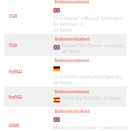
Bedienungsanleitung
TT24
TT24 Owner`s Manual Addendum
for Version 1.2,
24 Seiten
Bedienungshandbuch
TT24
Mackie TT24 Owner`s manual,
68 Seiten
Bedienungsanleitung
ProFX22
10 ProFX16 und ProFX22 [en] [fr] ,
36 Seiten
Bedienungsanleitung
ProFX22
ProFX16 y ProFX22,
36 Seiten
Bedienungshandbuch
CFX20
Mackie CFX20 Owner`s manual [en]