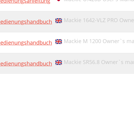
edienungsanleitung
Mackie 1642-VLZ PRO Owne
edienungshandbuch
Mackie M 1200 Owner`s ma
edienungshandbuch
Mackie SR56.8 Owner`s ma
edienungshandbuch