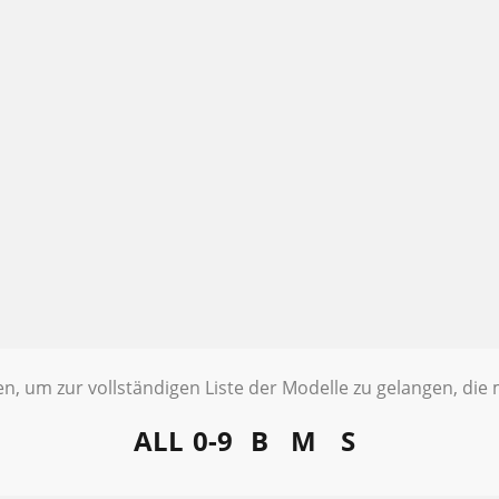
ten, um zur vollständigen Liste der Modelle zu gelangen, di
ALL
0-9
B
M
S