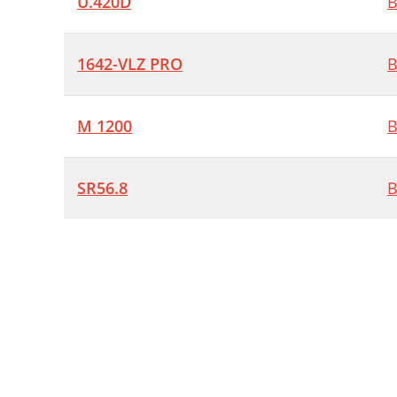
U.420D
B
1642-VLZ PRO
B
M 1200
B
SR56.8
B