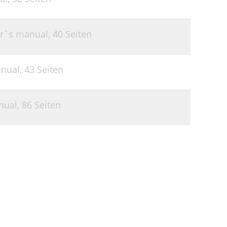
r`s manual,
40 Seiten
nual,
43 Seiten
nual,
86 Seiten