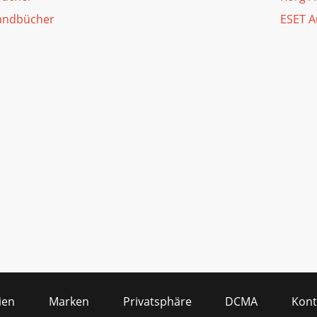
Handbücher
ESET A
ien
Marken
Privatsphäre
DCMA
Kont