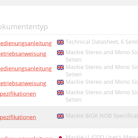
okumententyp
Technical Datasheet,
6 Seit
edienungsanleitung
Mackie Stereo and Mono Si
etriebsanweisung
Seiten
Mackie Stereo and Mono Si
edienungsanleitung
Seiten
Mackie Stereo and Mono Si
etriebsanweisung
Mackie Stereo and Mono Sid
pezifikationen
Seiten
Mackie BIGK NOB Specificat
pezifikationen
Mackie U.420D User's Manu