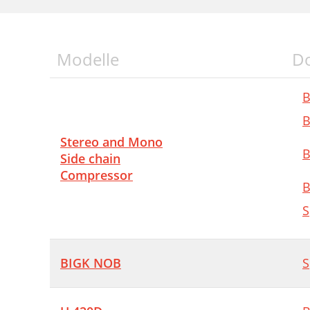
Modelle
D
B
B
Stereo and Mono
B
Side chain
Compressor
B
S
BIGK NOB
S