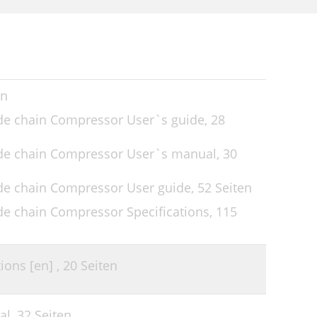
en
de chain Compressor User`s guide,
28
de chain Compressor User`s manual,
30
de chain Compressor User guide,
52 Seiten
e chain Compressor Specifications,
115
ions [en] ,
20 Seiten
al,
32 Seiten