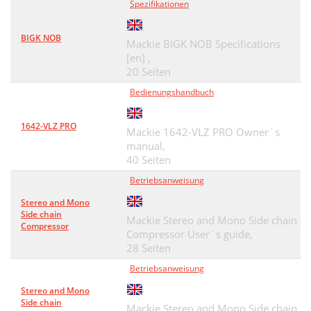
Spezifikationen
APPENDIX B: Glossary
28
BIGK NOB
Mackie BIGK NOB Specifications
APPENDIX C: Connectors
33
[en] ,
BINDING POSTS
34
20 Seiten
Bedienungshandbuch
SPEAKONS
34
Dynamic Range
37
1642-VLZ PRO
Mackie 1642-VLZ PRO Owner`s
manual,
Passive Crossover System
38
40 Seiten
APPENDIX E: Technical Info
39
Betriebsanweisung
SPECIFICATIONS
40
Stereo and Mono
Side chain
Mackie Stereo and Mono Side chain
19.00" (48.3cm)
41
Compressor
Compressor User`s guide,
28 Seiten
17.25" (43.8cm)
41
Betriebsanweisung
BLOCK DIAGRAM
42
Stereo and Mono
COLOPHON
43
Side chain
Mackie Stereo and Mono Side chain