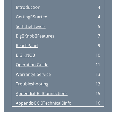
Introduction
4
GettingStarted
4
SettheLevels
5
BigKnobFeatures
7
RearPanel
9
BIG KNOB
10
Operation Guide
11
WarrantyService
13
Troubleshooting
13
AppendixB:Connections
15
AppendixC:TechnicalInfo
16
BigKnobBlockDiagram
18