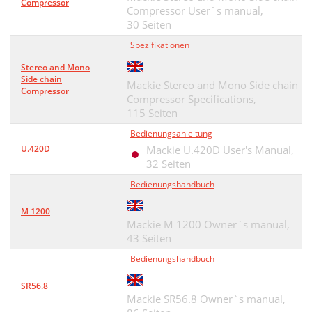
Compressor
Compressor User`s manual,
30 Seiten
Spezifikationen
Stereo and Mono
Side chain
Mackie Stereo and Mono Side chain
Compressor
Compressor Specifications,
115 Seiten
Bedienungsanleitung
U.420D
Mackie U.420D User's Manual,
32 Seiten
Bedienungshandbuch
M 1200
Mackie M 1200 Owner`s manual,
43 Seiten
Bedienungshandbuch
SR56.8
Mackie SR56.8 Owner`s manual,