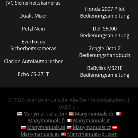
JVC Sicherheitskameras
Honda 2007 Pilot
Dualit Mixer
Bedienungsanleitung
Petzl Nein
Dell S5000
Bedienungsanleitung
EverFocus
Sicherheitskameras
Zeagle Octo-Z
Bedienungshandbuch
Clarion Autolautsprecher
BaByliss MS21E
Echo CS-271T
Bedienungsanleitung
© 2020, manymanuals.de. Alle Rechte vorbehalten. |
0.039 s |
Manymanuals.com
Manymanuals.de
Manymanuals.fr
Manymanuals.it
Manymanuals.pl
Manymanuals.cz
Manymanuals.es
Manymanuals-pt.com