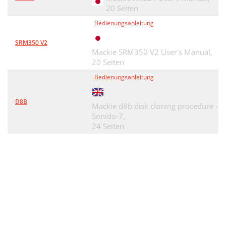
20 Seiten
Bedienungsanleitung
SRM350 V2
Mackie SRM350 V2 User's Manual,
20 Seiten
Bedienungsanleitung
D8B
Mackie d8b disk cloning procedure -
Sonido-7,
24 Seiten