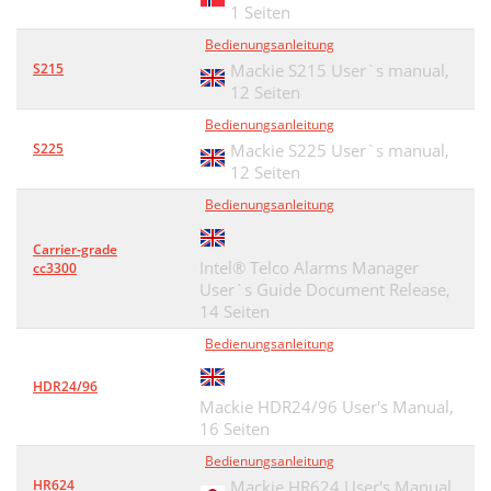
1 Seiten
Bedienungsanleitung
S215
Mackie S215 User`s manual,
12 Seiten
Bedienungsanleitung
S225
Mackie S225 User`s manual,
12 Seiten
Bedienungsanleitung
Carrier-grade
Intel® Telco Alarms Manager
cc3300
User`s Guide Document Release,
14 Seiten
Bedienungsanleitung
HDR24/96
Mackie HDR24/96 User's Manual,
16 Seiten
Bedienungsanleitung
HR624
Mackie HR624 User's Manual,