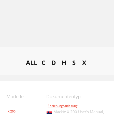
ALL
C
D
H
S
X
Modelle
Dokumententyp
Bedienungsanleitung
X.200
Mackie X.200 User's Manual,