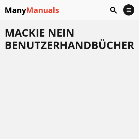
Many
Manuals
MACKIE NEIN
BENUTZERHANDBÜCHER