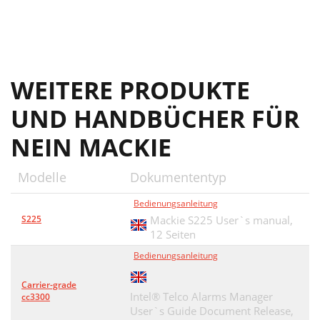
WEITERE PRODUKTE
UND HANDBÜCHER FÜR
NEIN MACKIE
Modelle
Dokumententyp
Bedienungsanleitung
S225
Mackie S225 User`s manual,
12 Seiten
Bedienungsanleitung
Carrier-grade
Intel® Telco Alarms Manager
cc3300
User`s Guide Document Release,