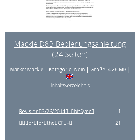
Mackie D8B Bedienungsanleitung
(24 Seiten)
Marke:
Mackie
| Kategorie:
Nein
| Größe: 4.26 MB |
Inhaltsverzeichnis
Revision3/26/2014–bitSync
1
orfortheCF–
21