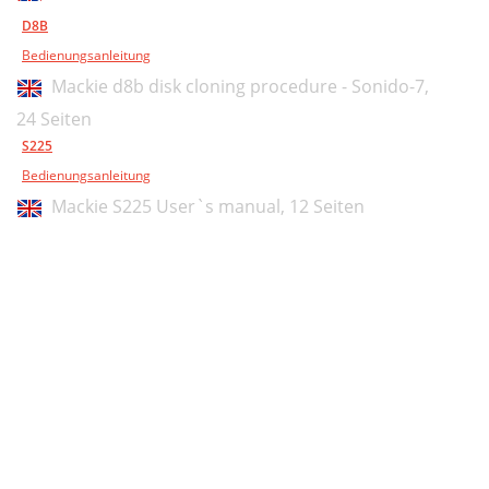
D8B
Bedienungsanleitung
Mackie d8b disk cloning procedure - Sonido-7,
24 Seiten
S225
Bedienungsanleitung
Mackie S225 User`s manual,
12 Seiten