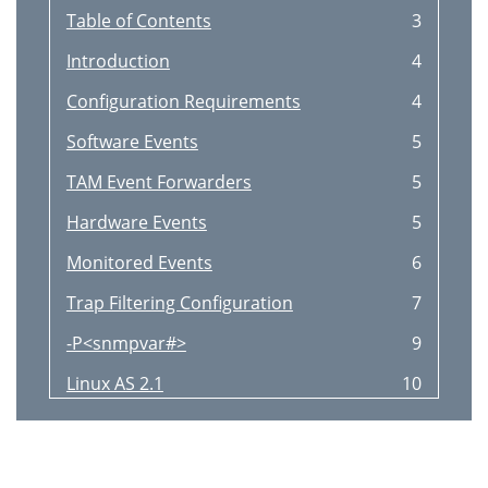
Table of Contents
3
Introduction
4
Configuration Requirements
4
Software Events
5
TAM Event Forwarders
5
Hardware Events
5
Monitored Events
6
Trap Filtering Configuration
7
-P<snmpvar#>
9
Linux AS 2.1
10
Configuration
10