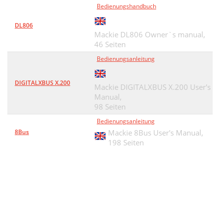
Bedienungshandbuch
DL806
Mackie DL806 Owner`s manual,
46 Seiten
Bedienungsanleitung
DIGITALXBUS X.200
Mackie DIGITALXBUS X.200 User's
Manual,
98 Seiten
Bedienungsanleitung
8Bus
Mackie 8Bus User's Manual,
198 Seiten