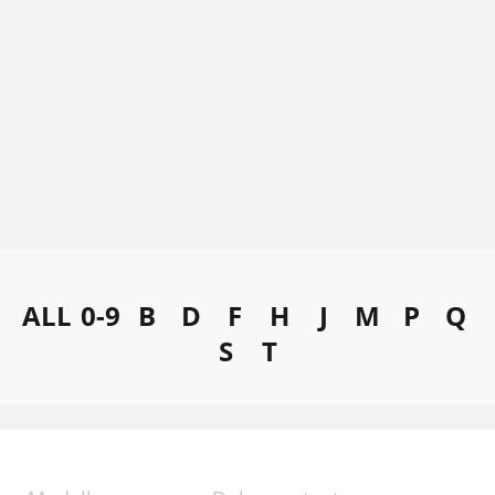
ALL
0-9
B
D
F
H
J
M
P
Q
S
T