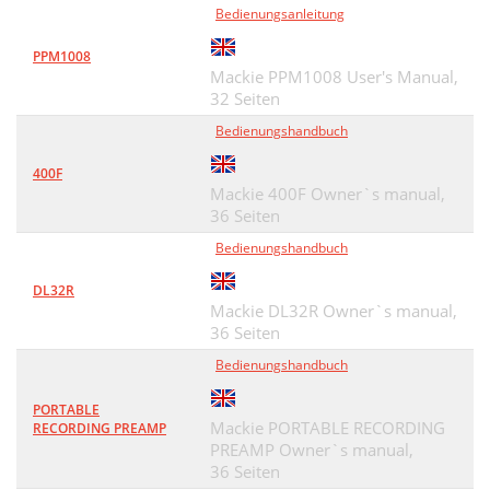
Bedienungsanleitung
PPM1008
Mackie PPM1008 User's Manual,
32 Seiten
Bedienungshandbuch
400F
Mackie 400F Owner`s manual,
36 Seiten
Bedienungshandbuch
DL32R
Mackie DL32R Owner`s manual,
36 Seiten
Bedienungshandbuch
PORTABLE
Mackie PORTABLE RECORDING
RECORDING PREAMP
PREAMP Owner`s manual,
36 Seiten