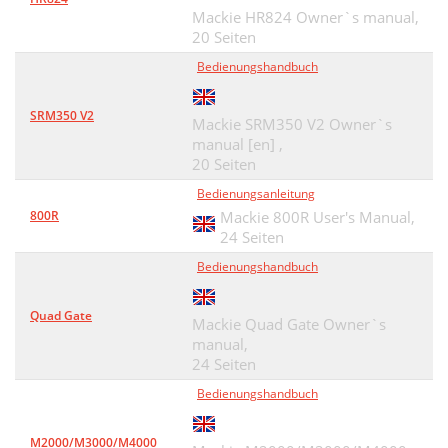
Mackie HR824 Owner`s manual,
20 Seiten
Bedienungshandbuch
SRM350 V2
Mackie SRM350 V2 Owner`s
manual [en] ,
20 Seiten
Bedienungsanleitung
800R
Mackie 800R User's Manual,
24 Seiten
Bedienungshandbuch
Quad Gate
Mackie Quad Gate Owner`s
manual,
24 Seiten
Bedienungshandbuch
M2000/M3000/M4000