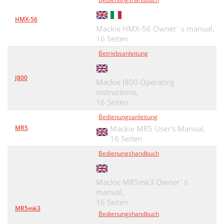
HMX-56
Mackie HMX-56 Owner`s manual,
16 Seiten
Betriebsanleitung
J800
Mackie J800 Operating
instructions,
16 Seiten
Bedienungsanleitung
MR5
Mackie MR5 User's Manual,
16 Seiten
Bedienungshandbuch
Mackie MR5mk3 Owner`s
manual,
16 Seiten
MR5mk3
Bedienungshandbuch