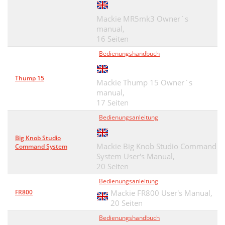
Mackie MR5mk3 Owner`s
manual,
16 Seiten
Bedienungshandbuch
Thump 15
Mackie Thump 15 Owner`s
manual,
17 Seiten
Bedienungsanleitung
Big Knob Studio
Mackie Big Knob Studio Command
Command System
System User's Manual,
20 Seiten
Bedienungsanleitung
FR800
Mackie FR800 User's Manual,
20 Seiten
Bedienungshandbuch