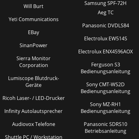
Samsung SPF-72H
Will Burt
Aeg TC
Yeti Communications
Panasonic DVDLS84
EBay
Electrolux EW514S
SinanPower
Electrolux ENX4596AOX
Sierra Monitor
Ferguson S3
Corporation
Bedienungsanleitung
Lumiscope Blutdruck-
Sony CMT-WS2D
Geräte
Bedienungsanleitung
Ricoh Laser- / LED-Drucker
Sony MZ-RH1
Infinity Autolautsprecher
Bedienungsanleitung
Audiovox Telefone
Panasonic SDRS10
Betriebsanleitung
Shuttle PC / Workstation