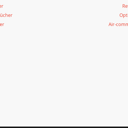
er
Re
bücher
Opt
er
Air-com