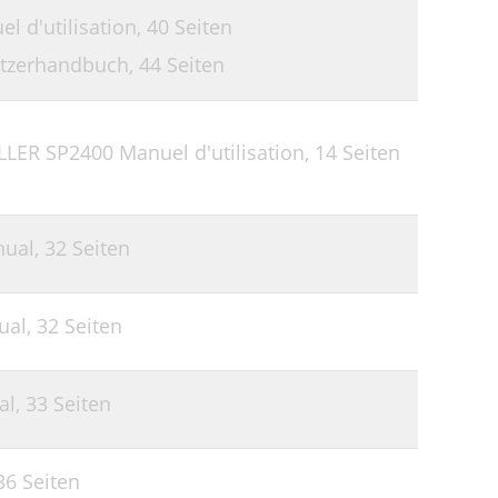
 d'utilisation,
40 Seiten
tzerhandbuch,
44 Seiten
ER SP2400 Manuel d'utilisation,
14 Seiten
nual,
32 Seiten
ual,
32 Seiten
al,
33 Seiten
36 Seiten