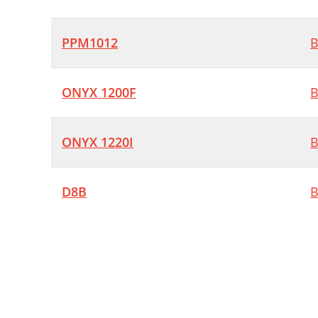
PPM1012
B
ONYX 1200F
B
ONYX 1220I
B
D8B
B