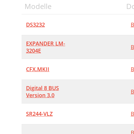
Modelle
D
DS3232
B
EXPANDER LM-
B
3204E
CFX.MKII
B
Digital 8 BUS
B
Version 3.0
SR244-VLZ
B
B