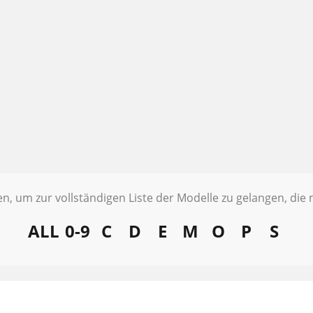
ten, um zur vollständigen Liste der Modelle zu gelangen, di
ALL
0-9
C
D
E
M
O
P
S