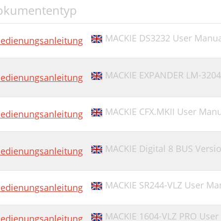
okumententyp
MACKIE DS3232 User Manua
edienungsanleitung
MACKIE EXPANDER LM-3204
edienungsanleitung
MACKIE CFX.MKII User Manu
edienungsanleitung
MACKIE Digital 8 BUS Versi
edienungsanleitung
MACKIE SR244-VLZ User Ma
edienungsanleitung
MACKIE 1604-VLZ PRO User
edienungsanleitung