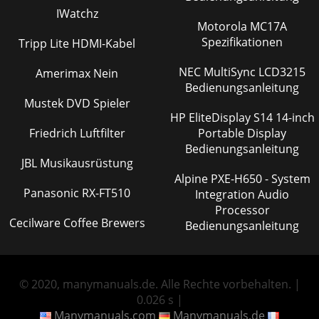
IWatchz
Motorola MC17A
Spezifikationen
Tripp Lite HDMI-Kabel
NEC MultiSync LCD3215
Amerimax Nein
Bedienungsanleitung
Mustek DVD Spieler
HP EliteDisplay S14 14-inch
Friedrich Luftfilter
Portable Display
Bedienungsanleitung
JBL Musikausrüstung
Alpine PXE-H650 - System
Panasonic RX-FT510
Integration Audio
Processor
Cecilware Coffee Brewers
Bedienungsanleitung
© 2020, manymanuals.de. Alle Rechte vorbehalten. |
0.026 s |
Manymanuals.com
Manymanuals.de