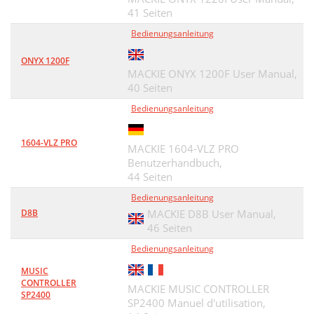
41 Seiten
Bedienungsanleitung
ONYX 1200F
MACKIE ONYX 1200F User Manual,
40 Seiten
Bedienungsanleitung
1604-VLZ PRO
MACKIE 1604-VLZ PRO
Benutzerhandbuch,
44 Seiten
Bedienungsanleitung
D8B
MACKIE D8B User Manual,
46 Seiten
Bedienungsanleitung
MUSIC
CONTROLLER
MACKIE MUSIC CONTROLLER
SP2400
SP2400 Manuel d'utilisation,