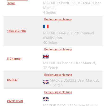
MACKIE EXPANDER LM-3204E User
3204E
Manual,
4 Seiten
Bedienungsanleitung
1604-VLZ PRO
MACKIE 1604-VLZ PRO Manuel
d'utilisation,
40 Seiten
Bedienungsanleitung
8-Channel
MACKIE 8-Channel User Manual,
32 Seiten
Bedienungsanleitung
DS3232
MACKIE DS3232 User Manual,
1 Seiten
Bedienungsanleitung
ONYX 1220I
MACKIE ONYX 1220I User Manual,