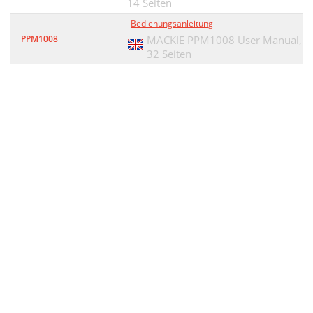
14 Seiten
Bedienungsanleitung
PPM1008
MACKIE PPM1008 User Manual,
32 Seiten