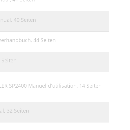
nual,
40 Seiten
zerhandbuch,
44 Seiten
 Seiten
R SP2400 Manuel d'utilisation,
14 Seiten
al,
32 Seiten