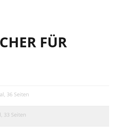
CHER FÜR
al,
36 Seiten
l,
33 Seiten