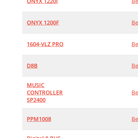
ONYX 1220I
Be
ONYX 1200F
Be
1604-VLZ PRO
Be
D8B
Be
MUSIC
CONTROLLER
Be
SP2400
PPM1008
Be