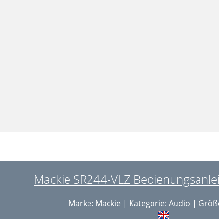
Mackie SR244-VLZ Bedienungsanleit
Marke:
Mackie
| Kategorie:
Audio
| Größe