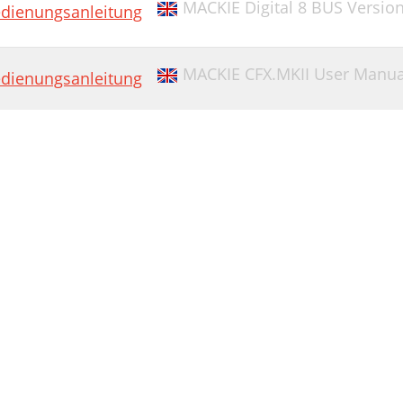
MACKIE Digital 8 BUS Versio
dienungsanleitung
MACKIE CFX.MKII User Manua
dienungsanleitung