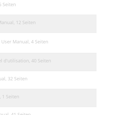
6 Seiten
Manual,
12 Seiten
 User Manual,
4 Seiten
d'utilisation,
40 Seiten
ual,
32 Seiten
,
1 Seiten
nual,
41 Seiten