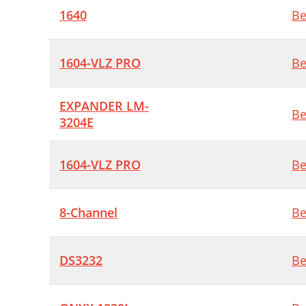
1640
Be
1604-VLZ PRO
Be
EXPANDER LM-
Be
3204E
1604-VLZ PRO
Be
8-Channel
Be
DS3232
Be