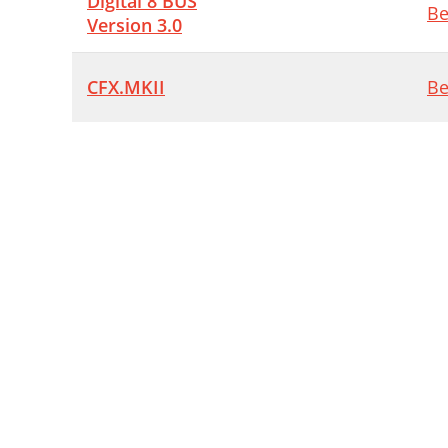
Digital 8 BUS
Be
Version 3.0
CFX.MKII
Be