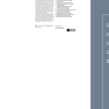
S
(
(
S
B