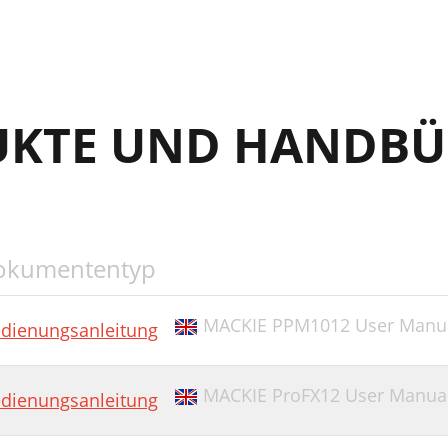
UKTE UND HANDBÜ
okumententyp
MACKIE PPM1012 User Manu
dienungsanleitung
MACKIE ProFX12 User Manua
dienungsanleitung