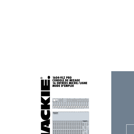
M
I
L
S
R
A
A
A
A
A
E
M