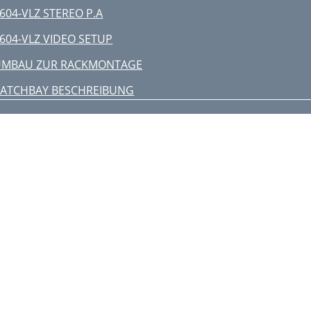
604-VLZ STEREO P.A
604-VLZ VIDEO SETUP
UMBAU ZUR RACKMONTAGE
ATCHBAY BESCHREIBUNG
INE-EINGÄNGE
IRECT OUT
PLIT MONITORING
AUX SEND AUSGÄNGE
ARALLEL?
UX RETURN EINGÄNGE
SUB AUSGÄNGE
ouble Bussing