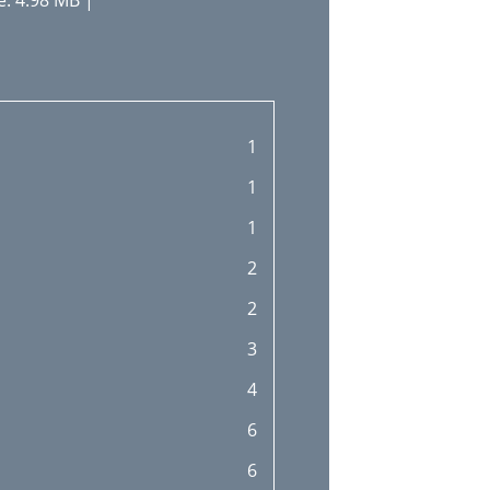
: 4.98 MB |
1
1
1
2
2
3
4
6
6