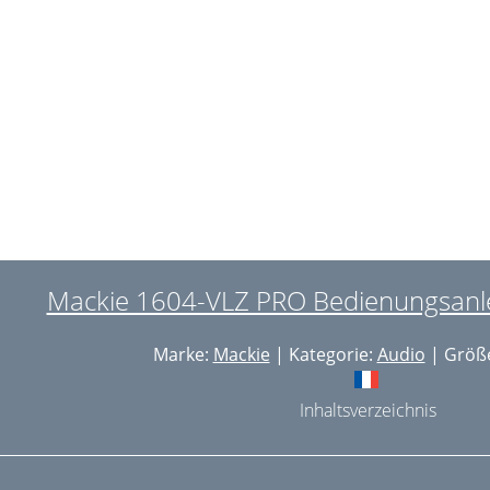
ODE (IN PLACE AFL/PRE FADER)
nputs and Outputs
EVEL SET LED
OLO (PEGEL)
UDE SOLO LIGHT
AUSSTEUERUNGSANZEIGE
ussteuerungsanzeige
UX TALK
UX SENDS (MASTER)
Mackie 1604-VLZ PRO Bedienungsanlei
UX SENDS SOLO
Marke:
Mackie
| Kategorie:
Audio
| Größe
UX RETURNS
Inhaltsverzeichnis
FX TO MONITOR
AIN/SUBS (AUX RET 3)