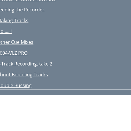
ONSTANTE LAUTHEIT!!!
eeding the Recorder
-BAND MID-SWEEP EQ
aking Tracks
UX 1, 2, 3, & 4
o......!
/6 SHIFT
ther Cue Mixes
AIN MIX FADER
604-VLZ PRO
LZ MIX
-Track Recording, take 2
RCHITEKTUR
bout Bouncing Tracks
UB FADERS
ouble Bussing
SSIGN TO MAIN MIX
ecording The One-Person Band
APE IN (LEVEL)
tudio Headphone Monitoring
APE TO MAIN MIX
ubgroups and Submixes
-R/PHONES
rom Sub Outs Bal/Unbal