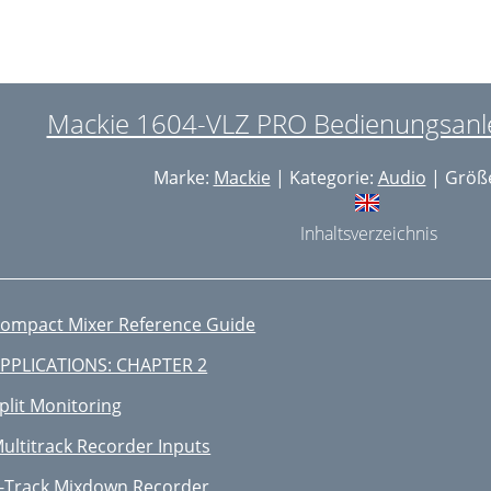
FFEKTGERÄTE: SERIELL ODER
ONTROL ROOM (C-R) AUSGÄNGE
PHONES AUSGANG
Mackie 1604-VLZ PRO Bedienungsanlei
APE OUT
Marke:
Mackie
| Kategorie:
Audio
| Größe
POWER SCHALTER
POWER LED
Inhaltsverzeichnis
PHANTOM SCHALTER
PHANTOM LED
ompact Mixer Reference Guide
BNC LAMPENSOCKEL
PPLICATIONS: CHAPTER 2
KANALZUG-BESCHREIBUNG
plit Monitoring
20/SOLO LED
ultitrack Recorder Inputs
L/MUTE LED
-Track Mixdown Recorder