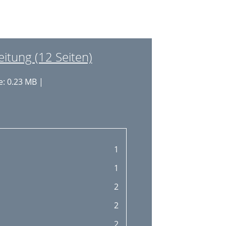
13
14
14
tung (12 Seiten)
14
: 0.23 MB |
16
16
16
16
1
16
1
17
2
18
2
18
2