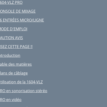
-2/3-4 (AUX RET 3)
604-VLZ PRO
-R/PHONES ONLY (AUX RET 4)
ONSOLE DE MIXAGE
ETURNS SOLO
6 ENTRÉES MICRO/LIGNE
ODIFIKATIONEN
ODE D'EMPLOI
arantiehinweis
AUTION AVIS
nmerkung zu Jumpern
ISEZ CETTE PAGE !!
Drahtbrücken)
ntroduction
604-VLZ Post-EQ-Modifikation
able des matières
SIGNALFLUSSDIAGRAMM
lans de câblage
AIN STRUKTUR DIAGRAMM
tilisation de la 1604-VLZ
PEZIFIKATIONEN
RO en sonorisation stéréo
ERVICE INFO
RO en vidéo
NHANG A: ANSCHLÜSSE