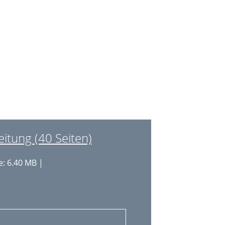
24
11
24
24
24
25
25
25
25
tung (40 Seiten)
26
: 6.40 MB |
26
26
26