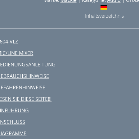
Marke:
Mackie
| Kategorie:
Audio
| Größe
Inhaltsverzeichnis
604-VLZ
IC/LINE MIXER
BEDIENUNGSANLEITUNG
GEBRAUCHSHINWEISE
EFAHRENHINWEISE
ESEN SIE DIESE SEITE!!!
EINFÜHRUNG
ANSCHLUSS
DIAGRAMME