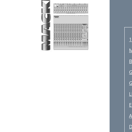
1
M
G
L