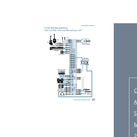
E
C
T
C
A
S
-
M
O
2