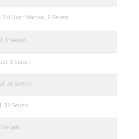
22
25
n 3.0 User Manual,
8 Seiten
26
27
l,
6 Seiten
27
ual,
8 Seiten
28
30
al,
36 Seiten
31
31
l,
33 Seiten
32
33
6 Seiten
33