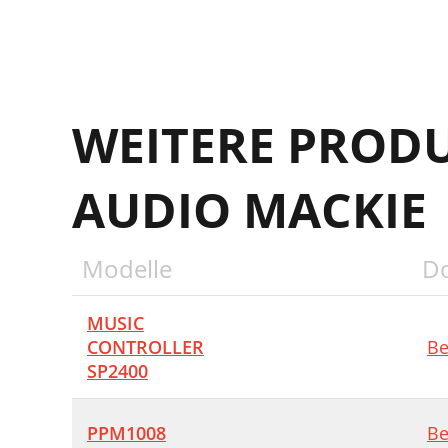
S
M
WEITERE PROD
S
S
AUDIO MACKIE
O
E
Modelle
D
S
D
MUSIC
CONTROLLER
Be
D
SP2400
M
W
PPM1008
Be