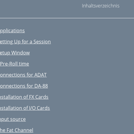
Inhaltsverzeichnis
pplications
etting Up for a Session
etup Window
 Pre-Roll time
onnections for ADAT
onnections for DA-88
nstallation of FX Cards
nstallation of I/O Cards
nput source
he Fat Channel