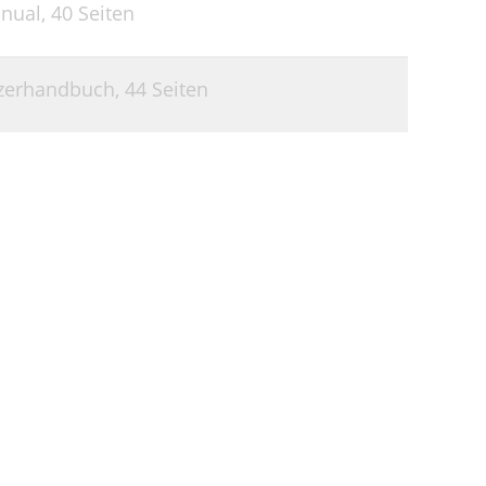
nual,
40 Seiten
zerhandbuch,
44 Seiten