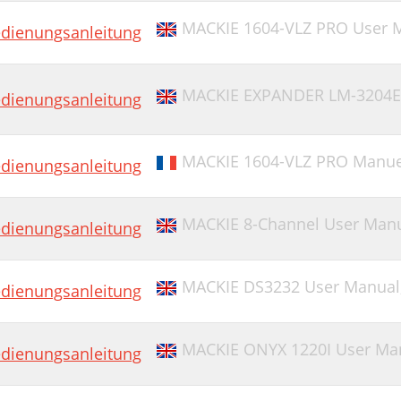
ther Notes
MACKIE 1604-VLZ PRO User 
dienungsanleitung
IDI Interface
O TAPEFROM TAPE
MACKIE EXPANDER LM-3204E
dienungsanleitung
ost-Production Setup
sing Basic Automation
MACKIE 1604-VLZ PRO Manuel 
dienungsanleitung
et Default Levels…
uto Touch Mode
MACKIE 8-Channel User Man
dienungsanleitung
rite Ready Mode
rim Levels
MACKIE DS3232 User Manual
dienungsanleitung
uto Touch Summary Checklist
MACKIE ONYX 1220I User Ma
dienungsanleitung