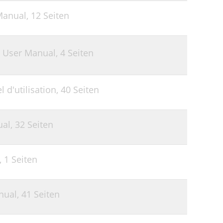
37
Manual,
12 Seiten
39
41
 User Manual,
4 Seiten
42
43
d'utilisation,
40 Seiten
44
44
ual,
32 Seiten
45
45
,
1 Seiten
46
nual,
41 Seiten