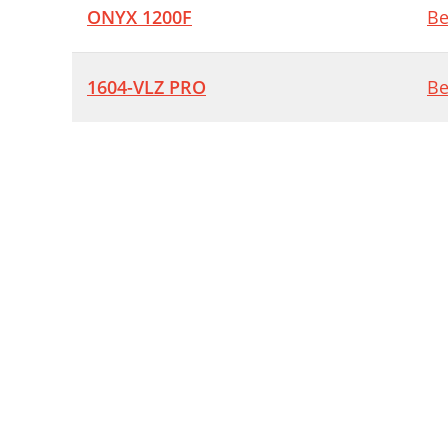
ONYX 1200F
Be
1604-VLZ PRO
Be