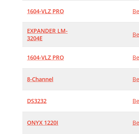
O
1604-VLZ PRO
Be
M
T
EXPANDER LM-
Be
3204E
P
U
1604-VLZ PRO
Be
S
A
8-Channel
Be
W
T
DS3232
Be
A
ONYX 1220I
Be