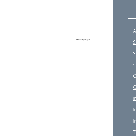
A
S
S
•
C
C
I
I
I
T