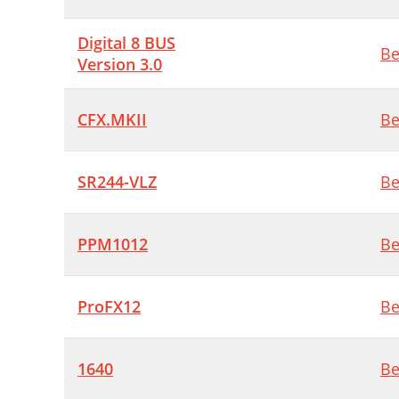
T
Digital 8 BUS
T
Be
Version 3.0
D
C
CFX.MKII
Be
H
C
SR244-VLZ
Be
A
PPM1012
Be
C
S
ProFX12
Be
B
1640
Be
B