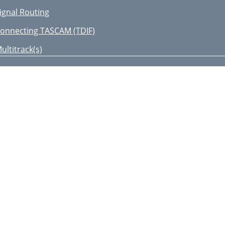
ignal Routing
onnecting TASCAM (TDIF)
ultitrack(s)
onnecting TDIF Digital
IC/LINE Bank TAPE IN Bank
ultitrack Tracking Checklist
odular Digital Multitrack
HONES/CUE MIX 1
HONES/CUE MIX 2
ample Tracking Setup
rocesor
ocal Enhancer