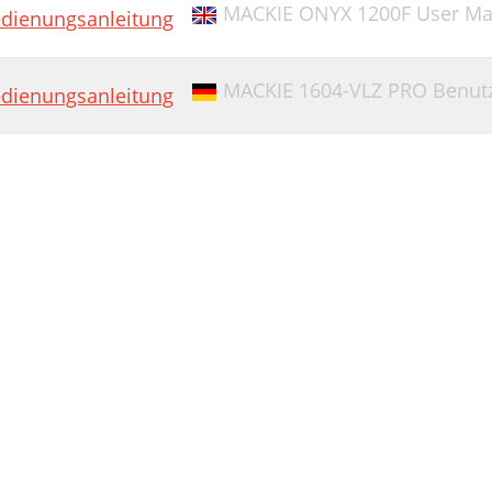
MACKIE ONYX 1200F User Ma
dienungsanleitung
MACKIE 1604-VLZ PRO Benut
dienungsanleitung