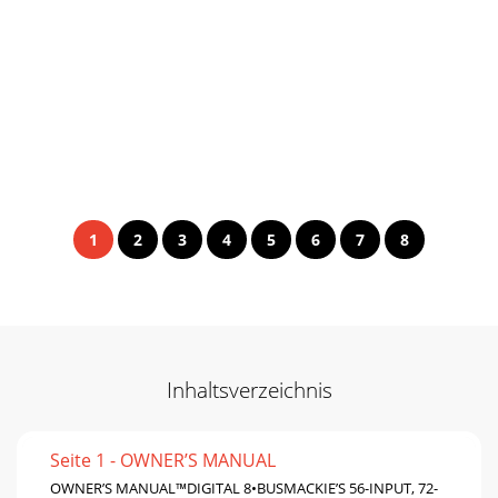
1
2
3
4
5
6
7
8
Inhaltsverzeichnis
Seite 1 - OWNER’S MANUAL
OWNER’S MANUAL™DIGITAL 8•BUSMACKIE’S 56-INPUT, 72-