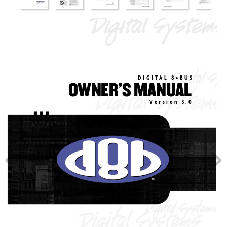
DIGIT
AL 8•BUS
OWNER’S MANUAL
V
ersion 3.0
™