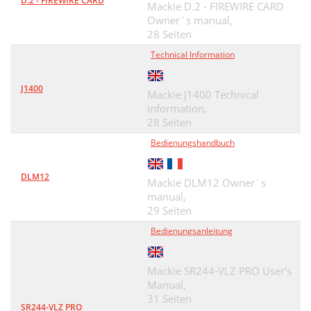
D.2 - FIREWIRE CARD
Mackie D.2 - FIREWIRE CARD
Owner`s manual,
28 Seiten
Technical Information
J1400
Mackie J1400 Technical
information,
28 Seiten
Bedienungshandbuch
DLM12
Mackie DLM12 Owner`s
manual,
29 Seiten
Bedienungsanleitung
Mackie SR244-VLZ PRO User's
Manual,
31 Seiten
SR244-VLZ PRO