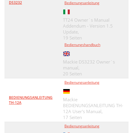
DS3232
Bedienungsanleitung
TT24 Owner`s Manual
Addendum - Version 1.5
Update,
19 Seiten
Bedienungshandbuch
Mackie DS3232 Owner`s
manual,
20 Seiten
Bedienungsanleitung
BEDIENUNGSANLEITUNG
Mackie
TH-12A
BEDIENUNGSANLEITUNG TH-
12A User's Manual,
17 Seiten
Bedienungsanleitung