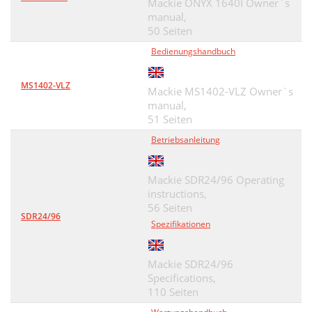
Mackie ONYX 1640I Owner`s
manual,
50 Seiten
Bedienungshandbuch
MS1402-VLZ
Mackie MS1402-VLZ Owner`s
manual,
51 Seiten
Betriebsanleitung
Mackie SDR24/96 Operating
instructions,
56 Seiten
SDR24/96
Spezifikationen
Mackie SDR24/96
Specifications,
110 Seiten