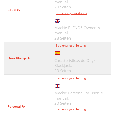
manual,
20 Seiten
BLEND6
Bedienungshandbuch
Mackie BLEND6 Owner`s
manual,
28 Seiten
Bedienungsanleitung
Onyx Blackjack
Características de Onyx
Blackjack,
20 Seiten
Bedienungsanleitung
Mackie Personal PA User`s
manual,
20 Seiten
Personal PA
Bedienungsanleitung