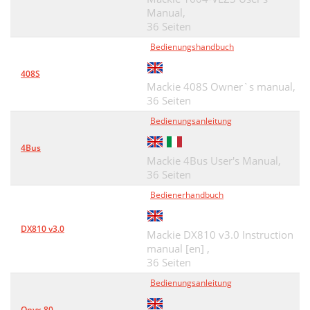
Manual,
36 Seiten
Bedienungshandbuch
408S
Mackie 408S Owner`s manual,
36 Seiten
Bedienungsanleitung
4Bus
Mackie 4Bus User's Manual,
36 Seiten
Bedienerhandbuch
DX810 v3.0
Mackie DX810 v3.0 Instruction
manual [en] ,
36 Seiten
Bedienungsanleitung
Onyx 80