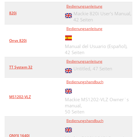
Bedienungsanleitung
820i
Mackie 820i User's Manual,
42 Seiten
Bedienungsanleitung
Onyx 820i
Manual del Usuario (Español),
42 Seiten
Bedienungsanleitung
TT System 32
Untitled,
47 Seiten
Bedienungshandbuch
MS1202-VLZ
Mackie MS1202-VLZ Owner`s
manual,
50 Seiten
Bedienungshandbuch
ONYX 1640I