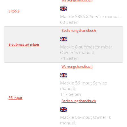
Wartungshandbuch
SR56.8
Mackie SR56.8 Service manual,
63 Seiten
Bedienungshandbuch
8-submaster mixer
Mackie 8-submaster mixer
Owner`s manual,
74 Seiten
Wartungshandbuch
Mackie 56-input Service
manual,
117 Seiten
56-input
Bedienungshandbuch
Mackie 56-input Owner`s
manual,