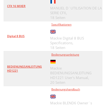
CFX 16 MIXER
MANUEL D`UTILISATION DE LA
SERIE CFX,
18 Seiten
Spezifikationen
Digital 8 BUS
Mackie Digital 8 BUS
Specifications,
18 Seiten
Bedienungsanleitung
BEDIENUNGSANLEITUNG
Mackie
HD1221
BEDIENUNGSANLEITUNG
HD1221 User's Manual,
20 Seiten
Bedienungshandbuch
Mackie BLEND6 Owner`s