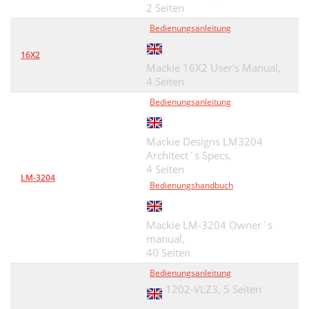
2 Seiten
Bedienungsanleitung
16X2
Mackie 16X2 User's Manual,
4 Seiten
Bedienungsanleitung
Mackie Designs LM3204
Architect`s Specs,
4 Seiten
LM-3204
Bedienungshandbuch
Mackie LM-3204 Owner`s
manual,
40 Seiten
Bedienungsanleitung
1202-VLZ3,
5 Seiten