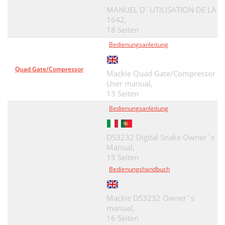
MANUEL D`UTILISATION DE LA
1642,
18 Seiten
Bedienungsanleitung
Quad Gate/Compressor
Mackie Quad Gate/Compressor
User manual,
13 Seiten
Bedienungsanleitung
DS3232 Digital Snake Owner`s
Manual,
15 Seiten
Bedienungshandbuch
Mackie DS3232 Owner`s
manual,
16 Seiten