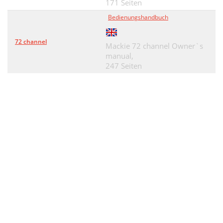
171 Seiten
Bedienungshandbuch
72 channel
Mackie 72 channel Owner`s
manual,
247 Seiten