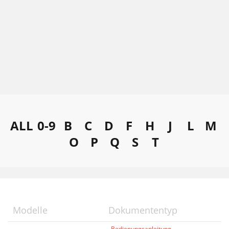
ALL
0-9
B
C
D
F
H
J
L
M
O
P
Q
S
T
Modelle
Dokumententyp
Bedienungsanleitung