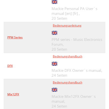
Mackie Personal PA User`s
manual [en] [fr] ,
20 Seiten
Bedienungsanleitung
PPM Series
PPM series - Music Electronics
Forum,
20 Seiten
Bedienungshandbuch
DFX
Mackie DFX Owner`s manual,
24 Seiten
Bedienungshandbuch
Mix12FX
Mackie Mix12FX Owner`s
manual,
24 Seiten