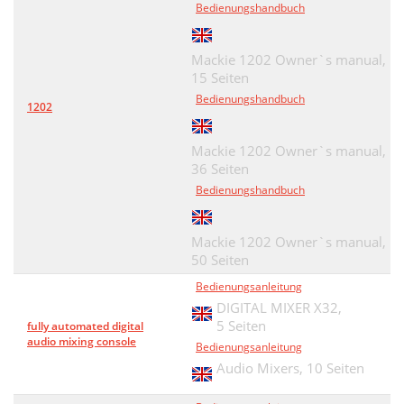
Bedienungshandbuch
Mackie 1202 Owner`s manual,
15 Seiten
Bedienungshandbuch
1202
Mackie 1202 Owner`s manual,
36 Seiten
Bedienungshandbuch
Mackie 1202 Owner`s manual,
50 Seiten
Bedienungsanleitung
DIGITAL MIXER X32,
5 Seiten
fully automated digital
audio mixing console
Bedienungsanleitung
Audio Mixers,
10 Seiten