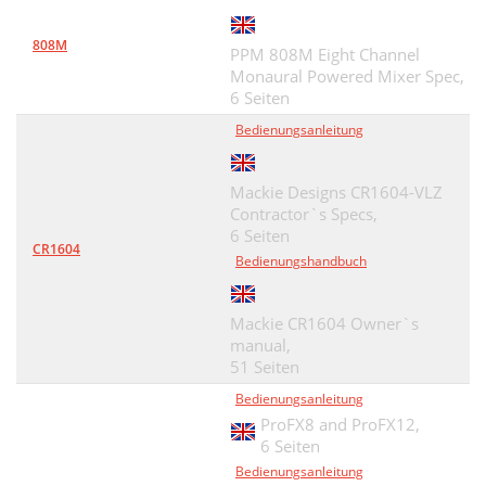
808M
PPM 808M Eight Channel
Monaural Powered Mixer Spec,
6 Seiten
Bedienungsanleitung
Mackie Designs CR1604-VLZ
Contractor`s Specs,
6 Seiten
CR1604
Bedienungshandbuch
Mackie CR1604 Owner`s
manual,
51 Seiten
Bedienungsanleitung
ProFX8 and ProFX12,
6 Seiten
Bedienungsanleitung