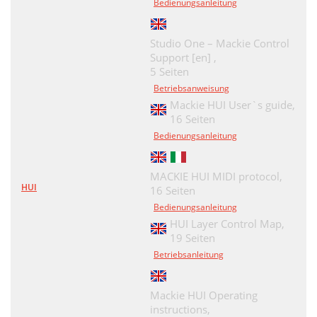
Bedienungsanleitung
Studio One – Mackie Control
Support [en] ,
5 Seiten
Betriebsanweisung
Mackie HUI User`s guide,
16 Seiten
Bedienungsanleitung
MACKIE HUI MIDI protocol,
HUI
16 Seiten
Bedienungsanleitung
HUI Layer Control Map,
19 Seiten
Betriebsanleitung
Mackie HUI Operating
instructions,