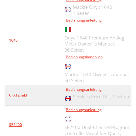
Mackie Onyx 1640i,
1 Seiten
Bedienungsanleitung
Onyx 1640 Premium Analog
1640
Mixer Owner`s Manual,
36 Seiten
Bedienungshandbuch
Mackie 1640 Owner`s manual,
50 Seiten
Bedienungsanleitung
CFX12.mkII
Services Price List,
1 Seiten
Bedienungsanleitung
SP2400
SP2400 Dual-Channel Program
Controller/Amplifier Quick,