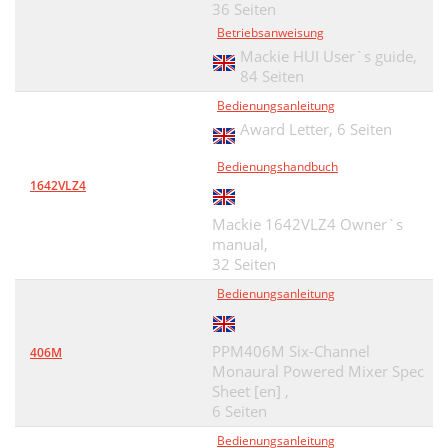
36 Seiten
Betriebsanweisung
Mackie HUI User`s guide,
84 Seiten
Bedienungsanleitung
Award Letter,
6 Seiten
Bedienungshandbuch
1642VLZ4
Mackie 1642VLZ4 Owner`s
manual,
32 Seiten
Bedienungsanleitung
PPM406M Six-Channel
406M
Monaural Powered Mixer Spec
Sheet [en] ,
6 Seiten
Bedienungsanleitung