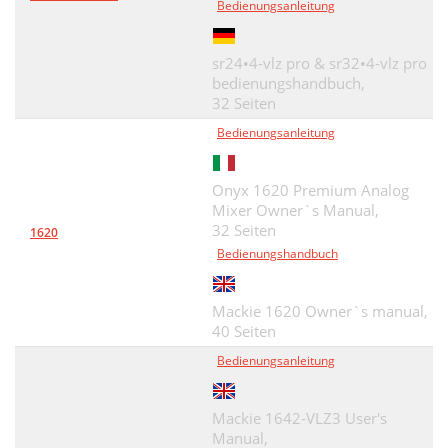
Bedienungsanleitung
sr24•4-vlz pro & sr32•4-vlz pro
bedienungshandbuch,
32 Seiten
Bedienungsanleitung
Onyx 1620 Premium Analog
Mixer Owner`s Manual,
32 Seiten
1620
Bedienungshandbuch
Mackie 1620 Owner`s manual,
40 Seiten
Bedienungsanleitung
Mackie 1642-VLZ3 User's
Manual,