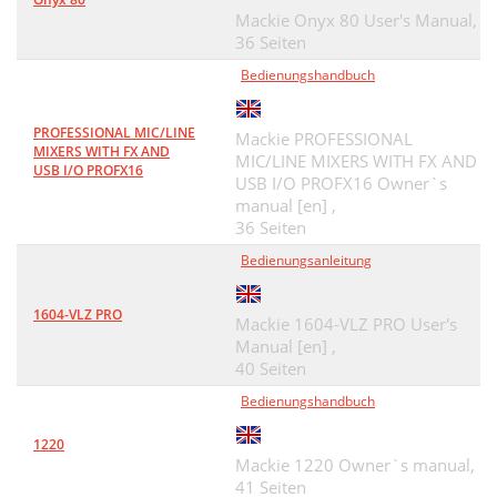
Mackie Onyx 80 User's Manual,
36 Seiten
Bedienungshandbuch
PROFESSIONAL MIC/LINE
Mackie PROFESSIONAL
MIXERS WITH FX AND
MIC/LINE MIXERS WITH FX AND
USB I/O PROFX16
USB I/O PROFX16 Owner`s
manual [en] ,
36 Seiten
Bedienungsanleitung
1604-VLZ PRO
Mackie 1604-VLZ PRO User's
Manual [en] ,
40 Seiten
Bedienungshandbuch
1220
Mackie 1220 Owner`s manual,
41 Seiten