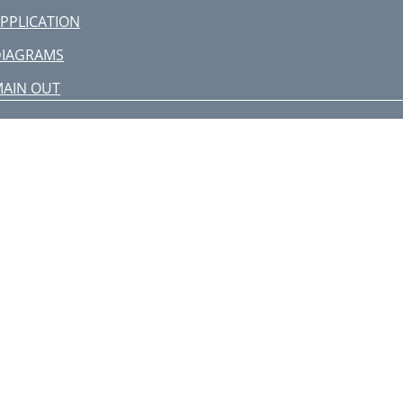
PPLICATION
DIAGRAMS
AIN OUT
. INSERT (FOR MONO CHANNELS)
FFECTS: SERIAL OR PARALLEL?
. AUX SEND 1/MON OUTPUT
. AUX SEND 2/EFX OUTPUT
. MAIN OUTPUTS
. PHONES OUTPUT
IPSLEEVE
HANNEL STRIP FEATURES
DFX•12)