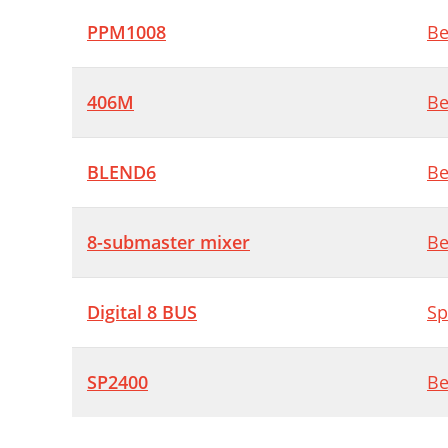
PPM1008
Be
406M
Be
BLEND6
Be
8-submaster mixer
Be
Digital 8 BUS
Sp
SP2400
Be