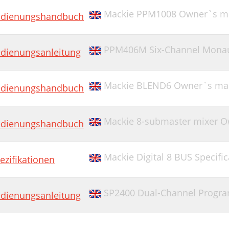
Mackie PPM1008 Owner`s m
dienungshandbuch
PPM406M Six-Channel Monaur
dienungsanleitung
Mackie BLEND6 Owner`s ma
dienungshandbuch
Mackie 8-submaster mixer 
dienungshandbuch
Mackie Digital 8 BUS Specific
ezifikationen
SP2400 Dual-Channel Program
dienungsanleitung