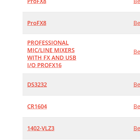
ProFX8
Be
ProFX8
Be
PROFESSIONAL
MIC/LINE MIXERS
Be
WITH FX AND USB
I/O PROFX16
DS3232
Be
CR1604
Be
1402-VLZ3
Be