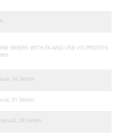
en
INE MIXERS WITH FX AND USB I/O PROFX16
iten
nual,
16 Seiten
ual,
51 Seiten
manual,
28 Seiten