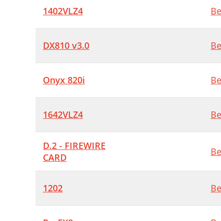
D
1402VLZ4
Be
B
M
DX810 v3.0
Be
Onyx 820i
Be
1642VLZ4
Be
D.2 - FIREWIRE
Be
CARD
1202
Be