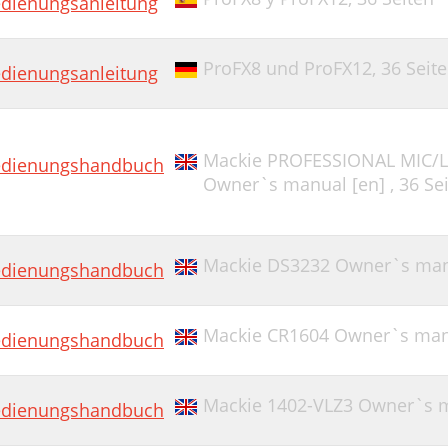
dienungsanleitung
ProFX8 und ProFX12,
36 Seit
dienungsanleitung
Mackie PROFESSIONAL MIC/L
dienungshandbuch
Owner`s manual [en] ,
36 Se
Mackie DS3232 Owner`s ma
dienungshandbuch
Mackie CR1604 Owner`s man
dienungshandbuch
Mackie 1402-VLZ3 Owner`s 
dienungshandbuch