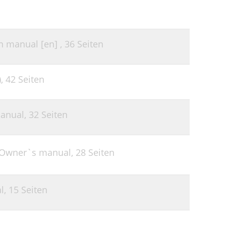
22
23
n manual [en] ,
36 Seiten
24
),
42 Seiten
anual,
32 Seiten
 Owner`s manual,
28 Seiten
l,
15 Seiten