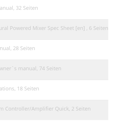
anual,
32 Seiten
al Powered Mixer Spec Sheet [en] ,
6 Seiten
nual,
28 Seiten
Owner`s manual,
74 Seiten
ations,
18 Seiten
 Controller/Amplifier Quick,
2 Seiten