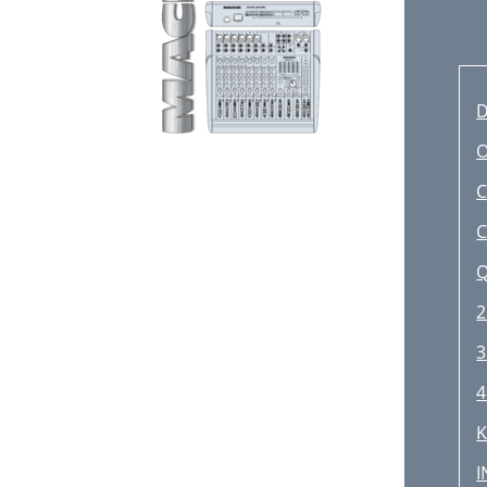
D
C
Q
2
3
4
K