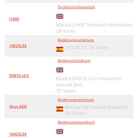
Technical Information
J1400
Mackie J1400 Technical information,
28 Seiten
Bedienungsanleitung
1402VLZ4
1402VLZ4,
28 Seiten
Bedienerhandbuch
DX810 v3.0
Mackie DX810 v3.0 Instruction
manual [en] ,
36 Seiten
Bedienungsanleitung
Onyx 820i
Manual del Usuario (Español),
42 Seiten
Bedienungshandbuch
1642VLZ4