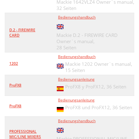
Mackie 1642VLZ4 Owner`s manual,
32 Seiten
Bedienungshandbuch
D.2 - FIREWIRE
Mackie D.2 - FIREWIRE CARD
CARD
Owner`s manual,
28 Seiten
Bedienungshandbuch
1202
Mackie 1202 Owner`s manual,
15 Seiten
Bedienungsanleitung
ProFX8
ProFX8 y ProFX12,
36 Seiten
Bedienungsanleitung
ProFX8
ProFX8 und ProFX12,
36 Seiten
Bedienungshandbuch
PROFESSIONAL
MIC/LINE MIXERS
Mackie PROFESSIONAL MIC/LINE