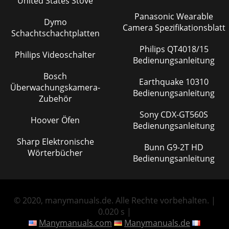
United States Stove
Panasonic Wearable
Dymo
Camera Spezifikationsblatt
Schachtschachtplatten
Philips QT4018/15
Philips Videoschalter
Bedienungsanleitung
Bosch
Earthquake 10310
Überwachungskamera-
Bedienungsanleitung
Zubehör
Sony CDX-GT560S
Hoover Öfen
Bedienungsanleitung
Sharp Elektronische
Bunn G9-2T HD
Wörterbücher
Bedienungsanleitung
© 2020, manymanuals.de. Alle Rechte vorbehalten. |
0.020 s |
Manymanuals.com
Manymanuals.de