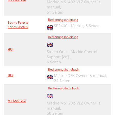
Mackie MS1402-VLZ Owner`s
Owner's Manual 37
37
manual,
51 Seiten
38 Onyx 1640i
38
Bedienungsanleitung
Sound Palette
Owner's Manual 39
39
SP2400 - Mackie,
6 Seiten
Series SP2400
40 Onyx 1640i
40
Bedienungsanleitung
Owner's Manual 41
41
HUI
Appendix E: FireWire
42
Studio One – Mackie Control
Support [en] ,
Owner's Manual 43
43
5 Seiten
Bedienungshandbuch
44 Onyx 1640i
44
DFX
Mackie DFX Owner`s manual,
Owner's Manual 45
45
24 Seiten
Bedienungshandbuch
Appendix F: Modiﬁcations
46
Track Sheet
47
MS1202-VLZ
Mackie MS1202-VLZ Owner`s
manual,
Onyx 1640i Limited Warranty
49
50 Seiten