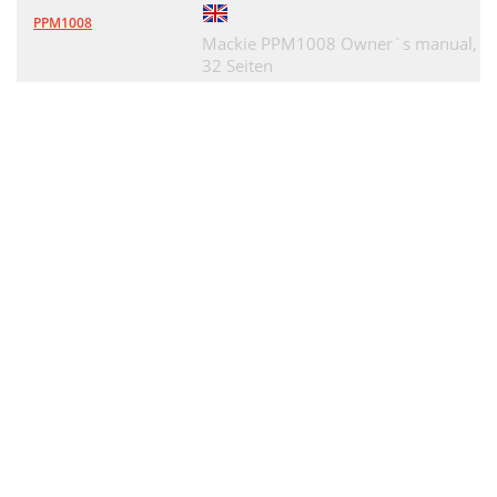
PPM1008
Mackie PPM1008 Owner`s manual,
32 Seiten