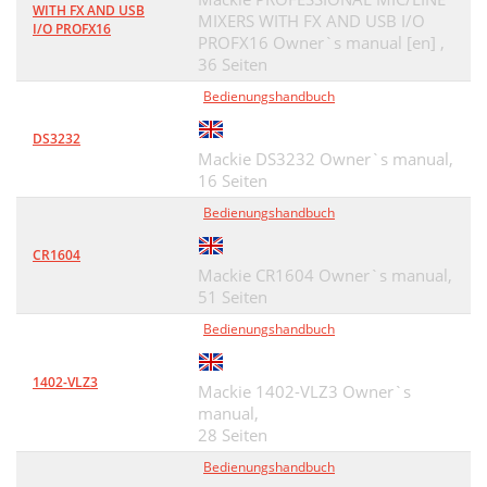
WITH FX AND USB
MIXERS WITH FX AND USB I/O
I/O PROFX16
PROFX16 Owner`s manual [en] ,
36 Seiten
Bedienungshandbuch
DS3232
Mackie DS3232 Owner`s manual,
16 Seiten
Bedienungshandbuch
CR1604
Mackie CR1604 Owner`s manual,
51 Seiten
Bedienungshandbuch
1402-VLZ3
Mackie 1402-VLZ3 Owner`s
manual,
28 Seiten
Bedienungshandbuch