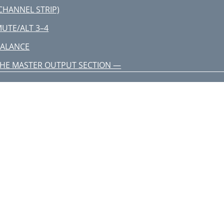
CHANNEL STRIP)
UTE/ALT 3–4
BALANCE
HE MASTER OUTPUT SECTION —
HE TOUR CONTINUES
EFT RIGHT CONTROL R M
FUNCTION
EAR-PANEL CONNECTIONS
APE OUT AND TAPE IN
UX SENDS
TEREO AUX RETURNS
LT 3/4 OUTPUTS