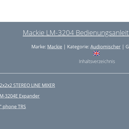
ENERAL INFORMATION
i shelf
o shelf
Mackie LM-3204 Bedienungsanleitu
CONNECTORS
Marke:
Mackie
| Kategorie:
Audiomischer
| G
ECTION 4: USING THE LM-3204
USICAL INSTRUMENT SUBMIXER:
Inhaltsverzeichnis
FFECTS SUBMIXER
AIN STUDIO MIXER
2x2x2 STEREO LINE MIXER
ULTI-IMAGE/MULTIMEDIA MIXER
M-3204E Expander
J MIXER
" phone TRS
tudio Monitors
IVE 2trk RECORDING