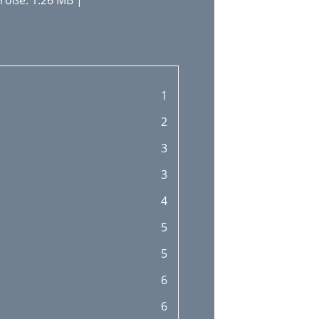
röße: 1.26 MB |
1
2
3
3
4
5
5
6
6