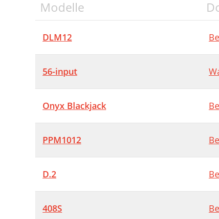
Modelle
D
DLM12
Be
56-input
Wa
Onyx Blackjack
Be
PPM1012
Be
D.2
Be
408S
Be