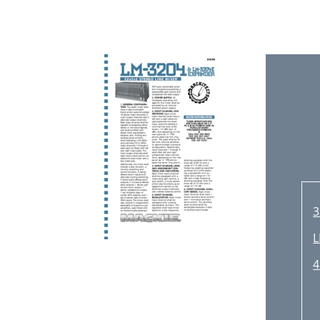
G
H
L
S
M
E
M
3
M
L
D
4
S
L