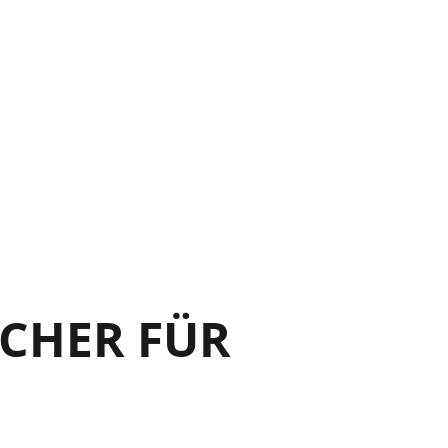
38
39
CHER FÜR