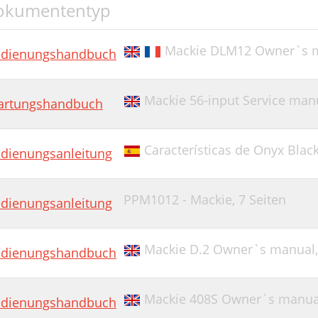
okumententyp
Mackie DLM12 Owner`s 
dienungshandbuch
Mackie 56-input Service man
rtungshandbuch
Características de Onyx Blac
dienungsanleitung
PPM1012 - Mackie,
7 Seiten
dienungsanleitung
Mackie D.2 Owner`s manual
dienungshandbuch
Mackie 408S Owner`s manua
dienungshandbuch