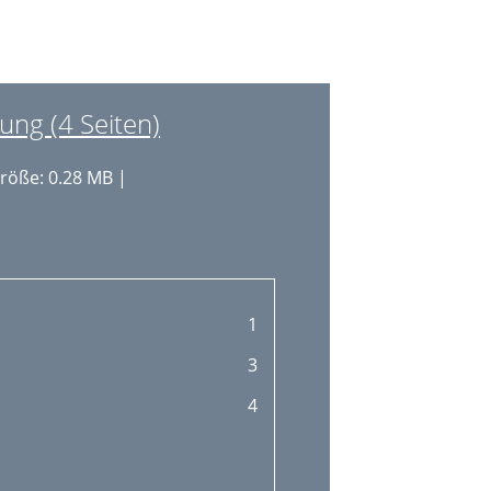
16
17
17
ng (4 Seiten)
18
röße: 0.28 MB |
19
20
20
20
1
21
3
21
4
22
23