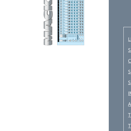
L
S
C
S
S
I
A
T
T