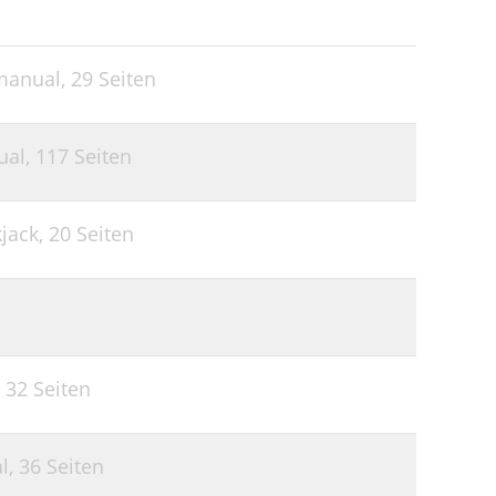
manual,
29 Seiten
ual,
117 Seiten
kjack,
20 Seiten
,
32 Seiten
l,
36 Seiten