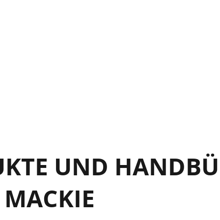
PPENDIX D: SERVICE
 FREE T-SHIRT OFFER
UKTE UND HANDBÜ
 MACKIE