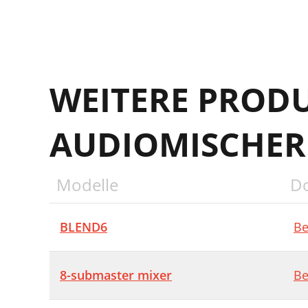
WEITERE PROD
AUDIOMISCHER
Modelle
D
BLEND6
Be
8-submaster mixer
Be