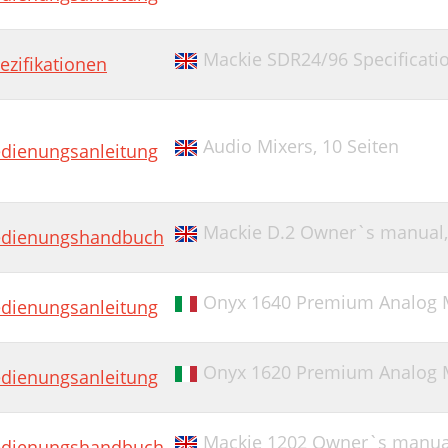
Mackie SDR24/96 Specificati
ezifikationen
Audio Mixers,
10 Seiten
dienungsanleitung
Mackie D.2 Owner`s manual
dienungshandbuch
Onyx 1640 Premium Analog 
dienungsanleitung
Onyx 1620 Premium Analog 
dienungsanleitung
Mackie 1202 Owner`s manua
dienungshandbuch