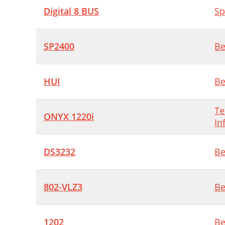
Digital 8 BUS
Sp
SP2400
Be
HUI
Be
Te
ONYX 1220i
In
DS3232
Be
802-VLZ3
Be
1202
Be