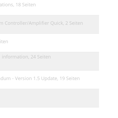
ations,
18 Seiten
 Controller/Amplifier Quick,
2 Seiten
iten
 information,
24 Seiten
um - Version 1.5 Update,
19 Seiten