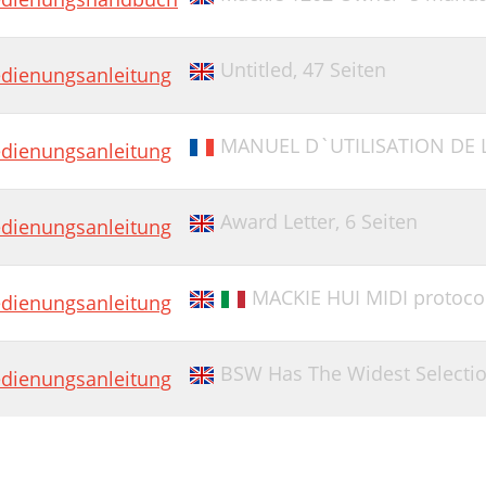
Untitled,
47 Seiten
dienungsanleitung
MANUEL D`UTILISATION DE 
dienungsanleitung
Award Letter,
6 Seiten
dienungsanleitung
MACKIE HUI MIDI protoco
dienungsanleitung
BSW Has The Widest Selecti
dienungsanleitung