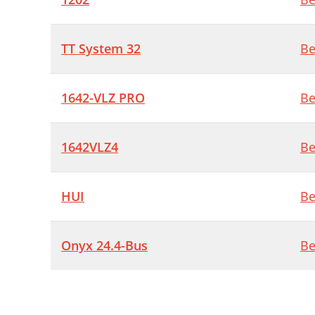
TT System 32
Be
1642-VLZ PRO
Be
1642VLZ4
Be
HUI
Be
Onyx 24.4-Bus
Be