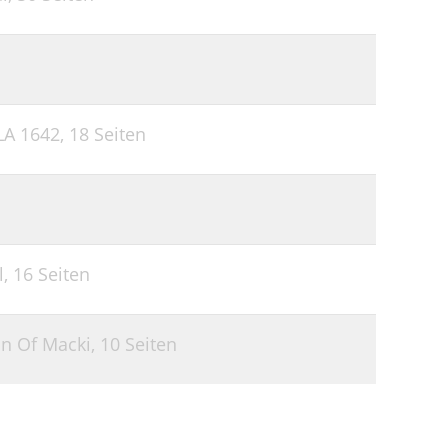
LA 1642,
18 Seiten
l,
16 Seiten
on Of Macki,
10 Seiten