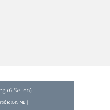
g (6 Seiten)
röße: 0.49 MB |