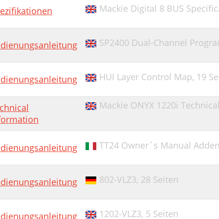
Mackie Digital 8 BUS Specific
ezifikationen
SP2400 Dual-Channel Program
dienungsanleitung
HUI Layer Control Map,
19 Se
dienungsanleitung
Mackie ONYX 1220i Technical
chnical
formation
TT24 Owner`s Manual Addend
dienungsanleitung
802-VLZ3,
28 Seiten
dienungsanleitung
1202-VLZ3,
5 Seiten
dienungsanleitung