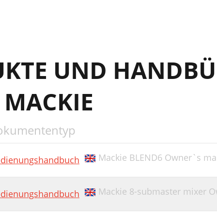
UKTE UND HANDBÜ
 MACKIE
okumententyp
Mackie BLEND6 Owner`s ma
dienungshandbuch
Mackie 8-submaster mixer 
dienungshandbuch