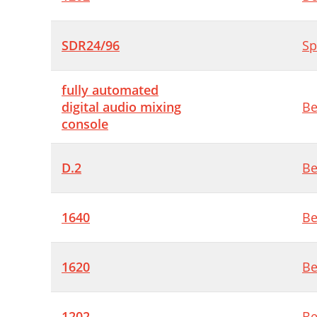
SDR24/96
Sp
fully automated
digital audio mixing
Be
console
D.2
Be
1640
Be
1620
Be
1202
Be