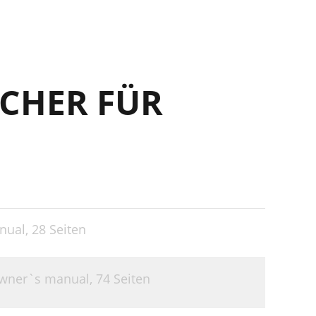
CHER FÜR
nual,
28 Seiten
Owner`s manual,
74 Seiten