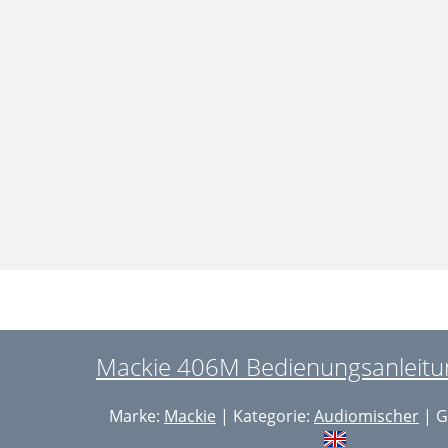
Mackie 406M Bedienungsanleitun
Marke:
Mackie
| Kategorie:
Audiomischer
| G