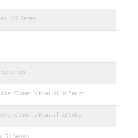
ons,
110 Seiten
,
32 Seiten
Mixer Owner`s Manual,
36 Seiten
Mixer Owner`s Manual,
32 Seiten
l,
50 Seiten