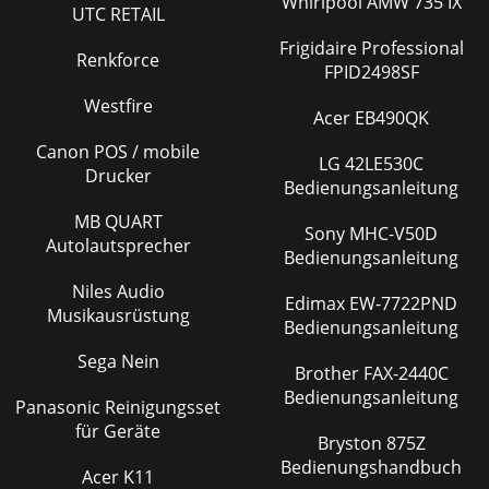
Whirlpool AMW 735 IX
UTC RETAIL
Frigidaire Professional
Renkforce
FPID2498SF
Westfire
Acer EB490QK
Canon POS / mobile
LG 42LE530C
Drucker
Bedienungsanleitung
MB QUART
Sony MHC-V50D
Autolautsprecher
Bedienungsanleitung
Niles Audio
Edimax EW-7722PND
Musikausrüstung
Bedienungsanleitung
Sega Nein
Brother FAX-2440C
Bedienungsanleitung
Panasonic Reinigungsset
für Geräte
Bryston 875Z
Bedienungshandbuch
Acer K11