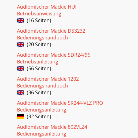
StartedThefollowingstepswillhelpyousetupthe802VLZ4
Audiomischer Mackie HUI
Makeallinitialconnectionswitht
Betriebsanweisung
(16 Seiten)
Seite 25 - Speciﬁcations
Audiomischer Mackie DS3232
802VLZ46802VLZ4Hookup DiagramsLive Band PA
SystemiPodTMDocking
Bedienungshandbuch
StationMicrophoneAcousticGuitarBassGuitarVocal
(20 Seiten)
Compressor(connected to Insert)Compresso
Audiomischer Mackie SDR24/96
Seite 26 - Block Diagram
Betriebsanleitung
Owner’s Manual7Owner’s ManualHome
(56 Seiten)
StudioCondensermicrophoneAcousticGuitarAmplifiermodelerElect
monitorsSynthHeadphonesHeadphone a
Audiomischer Mackie 1202
Bedienungshandbuch
Seite 27 - 802VLZ4 Limited Warranty
(36 Seiten)
802VLZ48802VLZ4 Keyboard
Audiomischer Mackie SR244-VLZ PRO
SubmixerHeadphonesKeyboard submix tofront-of-
Bedienungsanleitung
housemixerMono synth 1Stage monitor mix from FOH
mixerMain mix to FOH mixerMono
(32 Seiten)
Audiomischer Mackie 802VLZ4
Seite 28
Bedienungsanleitung
Owner’s Manual9Owner’s ManualVideo Editing/Production