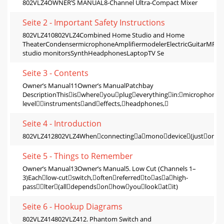
802VLZ4OWNER’S MANUAL8-Channel Ultra-Compact Mixer
Seite 2 - Important Safety Instructions
802VLZ410802VLZ4Combined Home Studio and Home
TheaterCondensermicrophoneAmplifiermodelerElectricGuitarMR8
studio monitorsSynthHeadphonesLaptopTV Se
Seite 3 - Contents
Owner’s Manual11Owner’s ManualPatchbay
DescriptionThisiswhereyouplugeverythingin:microphones,
levelinstrumentsandeffects,headphones,
Seite 4 - Introduction
802VLZ412802VLZ4Whenconnectingamonodevice(justonecor
Seite 5 - Things to Remember
Owner’s Manual13Owner’s Manual5. Low Cut (Channels 1–
3)Eachlow-cutswitch,oftenreferredtoasahigh-
passlter(alldependsonhowyoulookatit)
Seite 6 - Hookup Diagrams
802VLZ414802VLZ412. Phantom Switch and