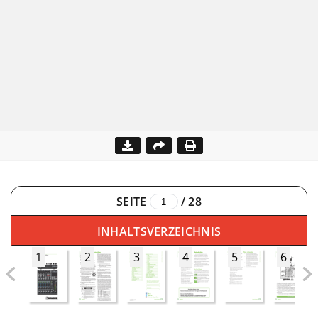
SEITE
/
28
INHALTSVERZEICHNIS
1
2
3
4
5
6