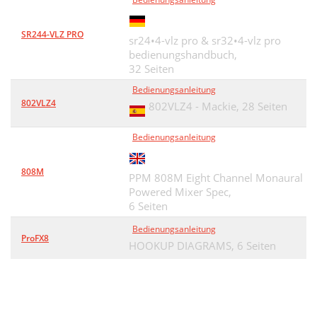
SR244-VLZ PRO
sr24•4-vlz pro & sr32•4-vlz pro
bedienungshandbuch,
32 Seiten
Bedienungsanleitung
802VLZ4
802VLZ4 - Mackie,
28 Seiten
Bedienungsanleitung
808M
PPM 808M Eight Channel Monaural
Powered Mixer Spec,
6 Seiten
Bedienungsanleitung
ProFX8
HOOKUP DIAGRAMS,
6 Seiten