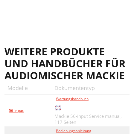
Mackie Limited Warranty
28
WEITERE PRODUKTE
UND HANDBÜCHER FÜR
AUDIOMISCHER MACKIE
Modelle
Dokumententyp
Wartungshandbuch
56-input
Mackie 56-input Service manual,
117 Seiten
Bedienungsanleitung