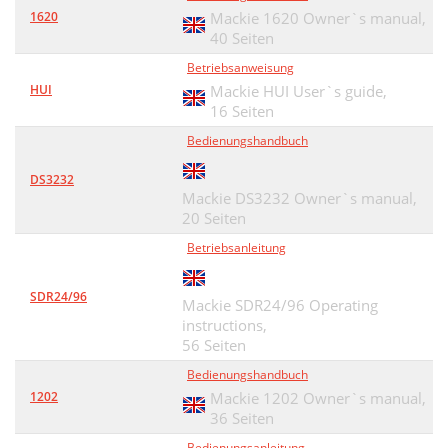
1620
Mackie 1620 Owner`s manual,
40 Seiten
Betriebsanweisung
HUI
Mackie HUI User`s guide,
16 Seiten
Bedienungshandbuch
DS3232
Mackie DS3232 Owner`s manual,
20 Seiten
Betriebsanleitung
SDR24/96
Mackie SDR24/96 Operating
instructions,
56 Seiten
Bedienungshandbuch
1202
Mackie 1202 Owner`s manual,
36 Seiten
Bedienungsanleitung