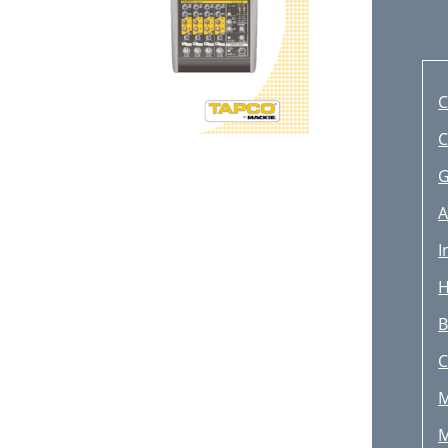
C
C
G
A
I
H
B
M
M