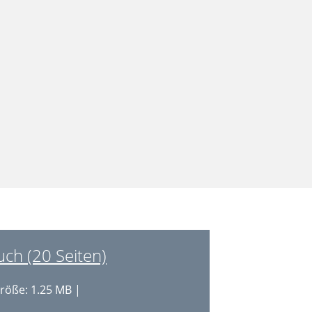
h (20 Seiten)
röße: 1.25 MB |