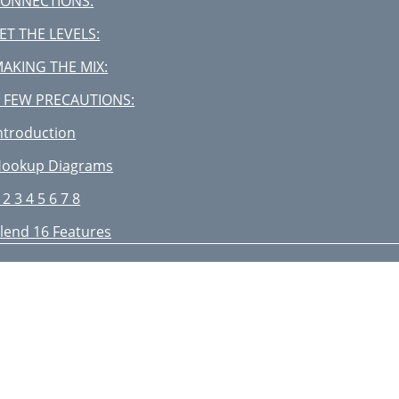
ONNECTIONS:
ET THE LEVELS:
AKING THE MIX:
 FEW PRECAUTIONS:
ntroduction
ookup Diagrams
 2 3 4 5 6 7 8
lend 16 Features
TEREO CHANNELS
UX SENDS and RETURNS
ASTER SECTION
AIN MIX
AUX1(MON)