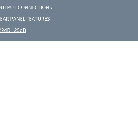
OUTPUT CONNECTIONS
EAR PANEL FEATURES
22dB +25dB
roubleshooting
ppendix B: Connections
ain Structure Diagram
lock Diagram
rack Sheets
APCO LIMITED WARRANTY