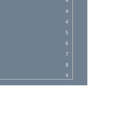
4
4
4
5
6
7
8
9
11
12
12
13
13