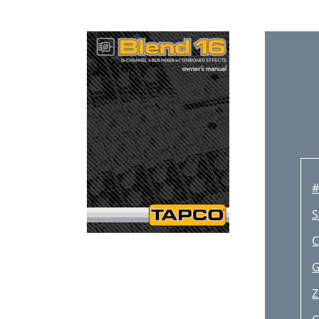
S
C
G
Z