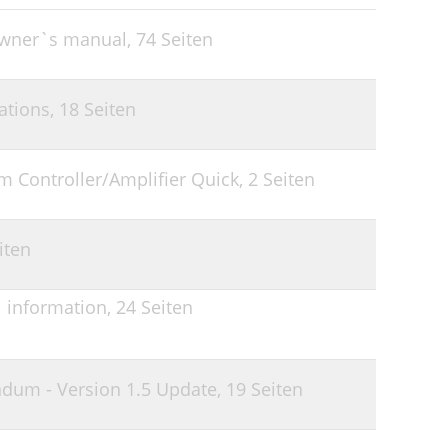
23
Owner`s manual,
74 Seiten
25
25
ations,
18 Seiten
27
 Controller/Amplifier Quick,
2 Seiten
iten
 information,
24 Seiten
um - Version 1.5 Update,
19 Seiten