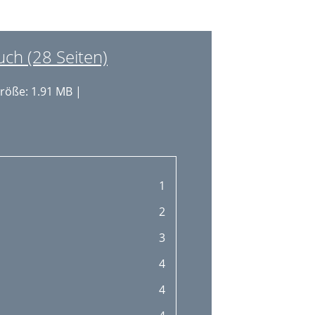
h (28 Seiten)
röße: 1.91 MB |
1
2
3
4
4