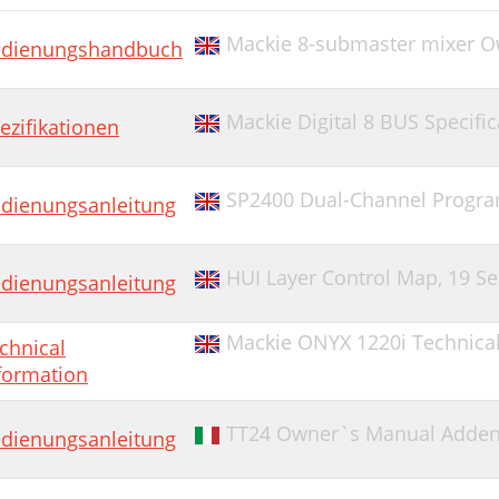
ystem Requirements
Mackie 8-submaster mixer 
dienungshandbuch
arranty Service
roubleshooting
Mackie Digital 8 BUS Specific
ezifikationen
APCO LIMITED WARRANTY
SP2400 Dual-Channel Program
dienungsanleitung
HUI Layer Control Map,
19 Se
dienungsanleitung
Mackie ONYX 1220i Technical
chnical
formation
TT24 Owner`s Manual Addend
dienungsanleitung