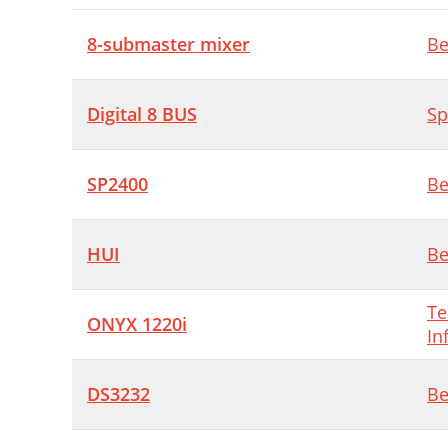
S
8-submaster mixer
Be
W
T
Digital 8 BUS
Sp
T
SP2400
Be
HUI
Be
Te
ONYX 1220i
In
DS3232
Be