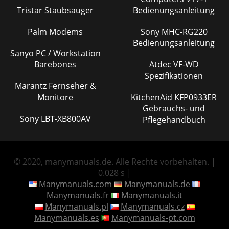
Tristar Staubsauger
Bedienungsanleitung
Palm Modems
Sony MHC-RG220
Bedienungsanleitung
Sanyo PC / Workstation
Barebones
Atdec VF-WD
Spezifikationen
Marantz Fernseher &
Monitore
KitchenAid KFP0933ER
Gebrauchs- und
Sony LBT-XB800AV
Pflegehandbuch
© 2020, manymanuals.de. Alle Rechte vorbehalten. |
0.028 s |
Manymanuals.com
Manymanuals.de
Manymanuals.fr
Manymanuals.it
Manymanuals.pl
Manymanuals.cz
Manymanuals.es
Manymanuals-pt.com