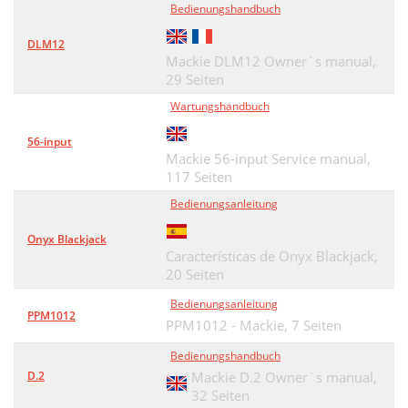
Bedienungshandbuch
Appendix H
226
DLM12
Upgrading
226
Mackie DLM12 Owner`s manual,
29 Seiten
Appendix I
228
Wartungshandbuch
Shortcuts
228
56-input
Appendix J
230
Mackie 56-input Service manual,
117 Seiten
Appendix K
234
Bedienungsanleitung
Digital 8•Bus Track Sheet
238
Onyx Blackjack
Características de Onyx Blackjack,
20 Seiten
Bedienungsanleitung
PPM1012
PPM1012 - Mackie,
7 Seiten
Bedienungshandbuch
D.2
Mackie D.2 Owner`s manual,
32 Seiten