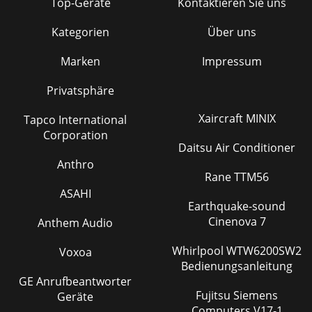
Top-Geräte
Kontaktieren Sie uns
Kategorien
Über uns
Marken
Impressum
Privatsphäre
Xaircraft MINIX
Tapco International
Corporation
Daitsu Air Conditioner
Anthro
Rane TTM56
ASAHI
Earthquake-sound
Cinenova 7
Anthem Audio
Whirlpool WTW6200SW2
Voxoa
Bedienungsanleitung
GE Anrufbeantworter
Fujitsu Siemens
Geräte
Computers V17-1