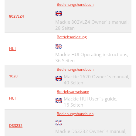
Bedienungshandbuch
802VLZ4
Mackie 802VLZ4 Owner`s manual,
28 Seiten
Betriebsanleitung
HUI
Mackie HUI Operating instructions,
36 Seiten
Bedienungshandbuch
1620
Mackie 1620 Owner`s manual,
40 Seiten
Betriebsanweisung
HUI
Mackie HUI User`s guide,
16 Seiten
Bedienungshandbuch
DS3232
Mackie DS3232 Owner`s manual,