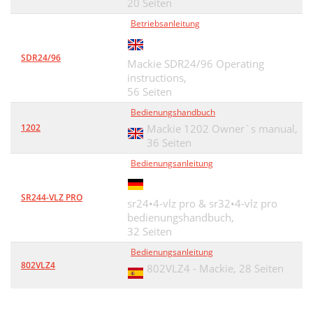
20 Seiten
Betriebsanleitung
SDR24/96
Mackie SDR24/96 Operating
instructions,
56 Seiten
Bedienungshandbuch
1202
Mackie 1202 Owner`s manual,
36 Seiten
Bedienungsanleitung
SR244-VLZ PRO
sr24•4-vlz pro & sr32•4-vlz pro
bedienungshandbuch,
32 Seiten
Bedienungsanleitung
802VLZ4
802VLZ4 - Mackie,
28 Seiten