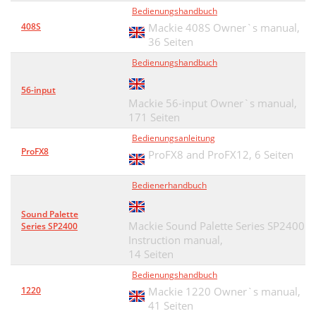
Bedienungshandbuch
408S
Mackie 408S Owner`s manual,
36 Seiten
Bedienungshandbuch
56-input
Mackie 56-input Owner`s manual,
171 Seiten
Bedienungsanleitung
ProFX8
ProFX8 and ProFX12,
6 Seiten
Bedienerhandbuch
Sound Palette
Mackie Sound Palette Series SP2400
Series SP2400
Instruction manual,
14 Seiten
Bedienungshandbuch
1220
Mackie 1220 Owner`s manual,
41 Seiten