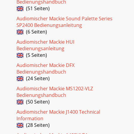
Bedienungshandbuch
Seite 28
(51 Seiten)
Manual del Usuario9Manual el UsuarioEstación de edición /
Audiomischer Mackie Sound Palette Series
producción de vídeoOrdenador de sobremesaSalida de
videoMonitor de vídeoReproductor DVD 1Re
SP2400 Bedienungsanleitung
(6 Seiten)
Audiomischer Mackie HUI
Bedienungsanleitung
(5 Seiten)
Audiomischer Mackie DFX
Bedienungshandbuch
(24 Seiten)
Audiomischer Mackie MS1202-VLZ
Bedienungshandbuch
(50 Seiten)
Audiomischer Mackie J1400 Technical
Information
(28 Seiten)