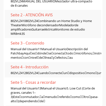
802VLZ4MANUAL DEL USUARIOMezclador ultra-compacto
de 8 canales
Seite 2 - ATENCIÓN AVIS
802VLZ410802VLZ4Combinando un Home Studio y Home
TheaterMicrófono decondensadorModeladorde
amplificadoresGuitarraeléctricaMonitores de estudio
MR8mk3S
Seite 3 - Contenido
Manual del Usuario11Manual el UsuarioDescripción del
PatchbayAquíesdóndeseconectatodo:micrófonos,instru-
mentosconniveldelíneayefectos,au
Seite 4 - Introducción
802VLZ412802VLZ4Cuandoconecteundispositivomono(unsol
Seite 5 - Cosas a recordar
Manual del Usuario13Manual el Usuario5. Low Cut (Corte de
graves, canales 1–
3)Esteconmutador,amenudoreferidocomoltropasa-
alto(dependiendode