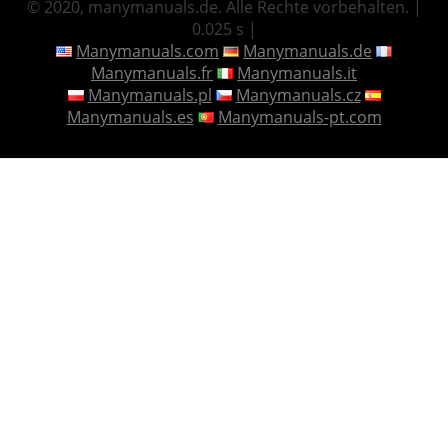
© 2020, manymanuals.de. Alle Rechte vorbehalten. |
0.025 s |
Manymanuals.com
Manymanuals.de
Manymanuals.fr
Manymanuals.it
Manymanuals.pl
Manymanuals.cz
Manymanuals.es
Manymanuals-pt.com