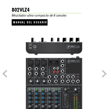
802VLZ4
Mezclador ultr
a-compacto de 8 c
anales
MANUAL  DEL  USUARIO