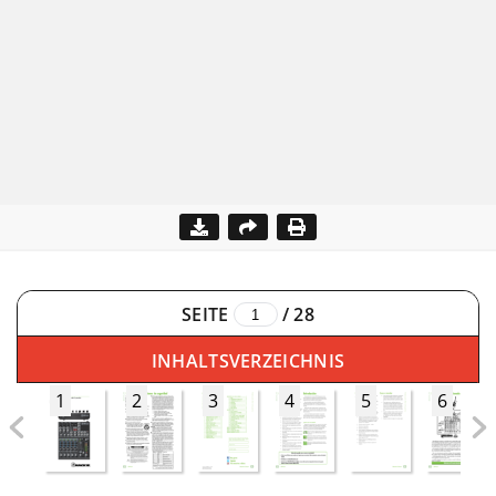
SEITE
/
28
INHALTSVERZEICHNIS
1
2
3
4
5
6