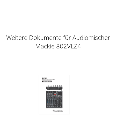
CondemasiadaEQpuederealmentealterarlotodo.Hemosdad
Seite 11 - Descripción del Patchbay
Manual del Usuario19Manual el UsuarioSección de
salida2934353233 3130393637 38pal.Alt3-
4esesebusdemezclaestéreoadicional.Tapeeslaseñal
Weitere Dokumente für Audiomischer
Seite 12 - (jack TRS)
Mackie 802VLZ4
802VLZ42802VLZ4Importantes instrucciones de seguridad1.
Lea estas instrucciones. 2. Conserve las instrucciones.3.
Preste atención a las advertenci
Seite 13
802VLZ420802VLZ4Sinimportarlaselección,tambiénpuedeusa
Seite 14 - 11. Salida de auriculares
Manual del Usuario21Manual el
Usuariosoncontroladosporeldialcontrolroom/
submix[32],losmedidoresleenlafuenteantesdeesecont
Seite 15