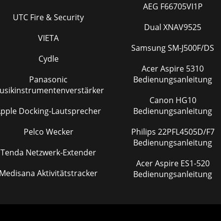
AEG F66705VI1P
UTC Fire & Security
Dual XNAV9525
VIETA
Samsung SM-J500F/DS
Cydle
Acer Aspire 5310
Panasonic
Bedienungsanleitung
usikinstrumentenverstärker
Canon HG10
pple Docking-Lautsprecher
Bedienungsanleitung
Pelco Wecker
Philips 22PFL4505D/F7
Bedienungsanleitung
Tenda Netzwerk-Extender
Acer Aspire ES1-520
Medisana Aktivitätstracker
Bedienungsanleitung