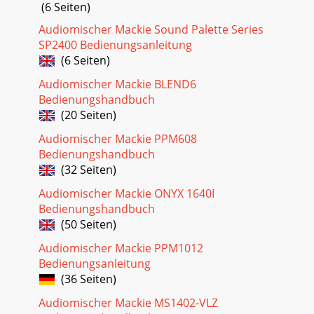
Seite 24 - Soporte para micrófono
(6 Seiten)
Manual del Usuario5Manual el UsuarioInicio rápido
Audiomischer Mackie Sound Palette Series
Lespasossiguientesleayudaránaajustarelmezcla-
SP2400 Bedienungsanleitung
dor802VLZ4rápidamente.1. Hagatodaslascone
(6 Seiten)
Seite 25 - Anexo C: Información técnica
Audiomischer Mackie BLEND6
802VLZ46802VLZ4Diagramas de conexionadoSIstema de PA
Bedienungshandbuch
para bandas en directoDocking Stationde
(20 Seiten)
iPodTMMicrófonoGuitarraacústicaBajoCompresor de
voces(con
Audiomischer Mackie PPM608
Bedienungshandbuch
Seite 26 - Diagrama de bloques
(32 Seiten)
Manual del Usuario7Manual el UsuarioHome
StudioMicrófono de
Audiomischer Mackie ONYX 1640I
condensadorGuitarraacústicaModeladorde
Bedienungshandbuch
amplificadoresGuitarraeléctricaMonitores de estudio
(50 Seiten)
Seite 27 - Garantía limitada de 802VLZ4
Audiomischer Mackie PPM1012
802VLZ48802VLZ4 Sub-mezclador para
Bedienungsanleitung
tecladosAuricularesSub-mezcla de teclados a mezclador
(36 Seiten)
front-of-houseSintetizador mono 1Mezcla de escenario a
mezcla
Audiomischer Mackie MS1402-VLZ