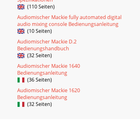
Seite 36
(110 Seiten)
9BedienungshandbuchBedienungshandbuch Karaoke-
Audiomischer Mackie fully automated digital
System
audio mixing console Bedienungsanleitung
ProFX8MAINRIGHT(BALANCED)MAINLEFTUSB(BALANCED)POWER
(10 Seiten)
DATESERIAL NUMBERWARNING: TO R
Audiomischer Mackie D.2
Bedienungshandbuch
(32 Seiten)
Audiomischer Mackie 1640
Bedienungsanleitung
(36 Seiten)
Audiomischer Mackie 1620
Bedienungsanleitung
(32 Seiten)