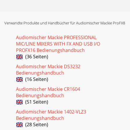
3BedienungshandbuchBedienungshandbuchPart No.
0030839 Rev. C ©2009 LOUD Technologies Inc. Alle Rechte
vorbehalten.Der für dieses Handbuch ver
Verwandte Produkte und Handbücher für Audiomischer Mackie ProFX8
Seite 24 - Stereo-Effektprozessor
30ProFX8 und ProFX12ProFX8 und
Audiomischer Mackie PROFESSIONAL
ProFX12AbmessungenAnzeigen Main L/R MixZwei
MIC/LINE MIXERS WITH FX AND USB I/O
Balkenanzeigen mit jeweils 12 Segmenten:OL (+20 dBu), +15,
PROFX16 Bedienungshandbuch
+10, +6, +3, 0 (
(36 Seiten)
Seite 25 - TABELLE DER INTERNEN EFFEKTE
Audiomischer Mackie DS3232
31BedienungshandbuchBedienungshandbuchBlockdiagrammLRMa
Bedienungshandbuch
LevelMain FaderInsertHPFFaderPanLeftRightFX
(16 Seiten)
levelPhonesL sumR sumRev 105June 6, 2008Mo
Audiomischer Mackie CR1604
Seite 26 - Reparatur
Bedienungshandbuch
32ProFX8 und ProFX12ProFX8 und ProFX12Anhang D: USB-
(51 Seiten)
InterfaceSystemanforderungenUm das USB-Interface des
Mischers nutzen zu können, muss Ihr Computers
Audiomischer Mackie 1402-VLZ3
Bedienungshandbuch
Seite 27 - Anhang B: Anschlüsse
(28 Seiten)
33BedienungshandbuchBedienungshandbuchMonitoringVerwend