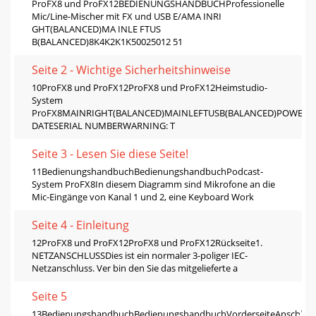
ProFX8 und ProFX12BEDIENUNGSHANDBUCHProfessionelle
Mic/Line-Mischer mit FX und USB E/AMA INRI
GHT(BALANCED)MA INLE FTUS
B(BALANCED)8K4K2K1K50025012 51
Seite 2 - Wichtige Sicherheitshinweise
10ProFX8 und ProFX12ProFX8 und ProFX12Heimstudio-
System
ProFX8MAINRIGHT(BALANCED)MAINLEFTUSB(BALANCED)POWER
DATESERIAL NUMBERWARNING: T
Seite 3 - Lesen Sie diese Seite!
11BedienungshandbuchBedienungshandbuchPodcast-
System ProFX8In diesem Diagramm sind Mikrofone an die
Mic-Eingänge von Kanal 1 und 2, eine Keyboard Work
Seite 4 - Einleitung
12ProFX8 und ProFX12ProFX8 und ProFX12Rückseite1.
NETZANSCHLUSSDies ist ein normaler 3-poliger IEC-
Netzanschluss. Ver bin den Sie das mitgelieferte a
Seite 5
13BedienungshandbuchBedienungshandbuchVorderseiteAnschluss