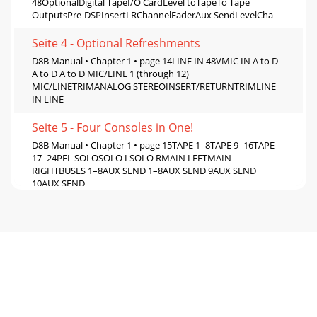
48OptionalDigital TapeI/O CardLevel toTapeTo Tape
OutputsPre-DSPInsertLRChannelFaderAux SendLevelCha
Seite 4 - Optional Refreshments
D8B Manual • Chapter 1 • page 14LINE IN 48VMIC IN A to D
A to D A to D MIC/LINE 1 (through 12)
MIC/LINETRIMANALOG STEREOINSERT/RETURNTRIMLINE
IN LINE
Seite 5 - Four Consoles in One!
D8B Manual • Chapter 1 • page 15TAPE 1–8TAPE 9–16TAPE
17–24PFL SOLOSOLO LSOLO RMAIN LEFTMAIN
RIGHTBUSES 1–8AUX SEND 1–8AUX SEND 9AUX SEND
10AUX SEND
Seite 6 - Fader Bank Selection
D8B Manual • Chapter 1 • page 16mic in1-12+22 dBu max
input20 dB loss40 dB gain020 dB loss20 dB gain060 dB
gainline in1-12+2 dBu max input+22 dBu max
Seite 7 - ASSIGNMENT
D8B Manual • Chapter 1 • page 17SpecificationsMeters:• LED
ladders displaying 24 channels, 24 LEDs perchannel from –50