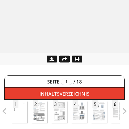
SEITE
/
18
INHALTSVERZEICHNIS
1
2
3
4
5
6