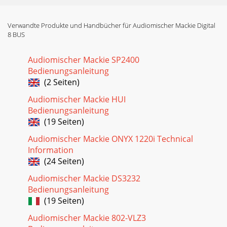
D8B Manual • Chapter 1 • page 95. Start with gain TRIM
down. While talking into themic or playing the instrument,
turn it up until thelevel stays ar
Verwandte Produkte und Handbücher für Audiomischer Mackie Digital
8 BUS
Seite 17 - Updating Software
D8B Manual • Chapter 1 • page 10BUS 2BUS 7BUS 8L-
Audiomischer Mackie SP2400
RROUTE TOTAPEASSIGNMENTASSIGN
Bedienungsanleitung
ASSIGNASSIGNASSIGN ASSIGNTRIM
(2 Seiten)
TRIM12103020406050103020406050LINEASSIG
Audiomischer Mackie HUI
Seite 18
Bedienungsanleitung
D8B Manual • Chapter 1 • page 11Channel 1–24Mic/Line
(19 Seiten)
InTape or Bus Outs toMultitrack InputsMultitrackFrom Tape
to Channel25–48 InputsMonitor Outsto S
Audiomischer Mackie ONYX 1220i Technical
Information
(24 Seiten)
Audiomischer Mackie DS3232
Bedienungsanleitung
(19 Seiten)
Audiomischer Mackie 802-VLZ3