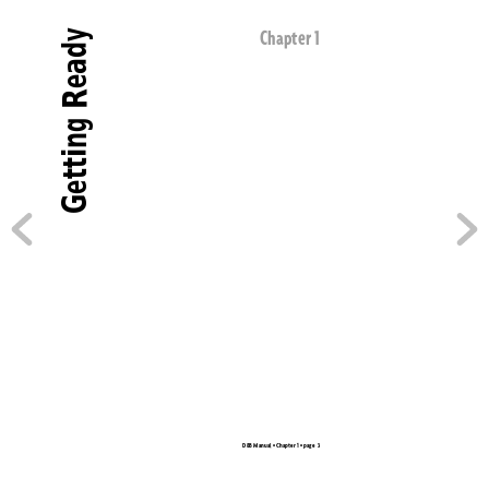
Getting Ready
Chapter 1
D8B Manual • Chapter 1 • page  3