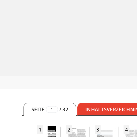
SEITE
/
32
INHALTSVERZEICHNI
1
2
3
4