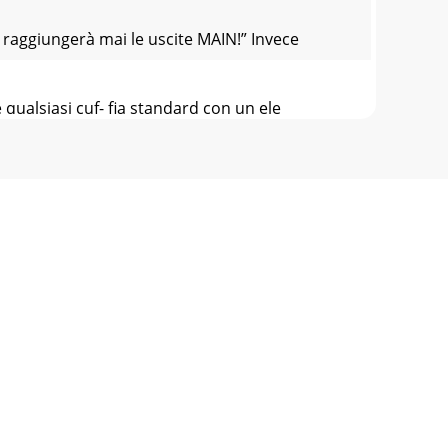
n raggiungerà mai le uscite MAIN!” Invece
qualsiasi cuf- fia standard con un ele
TURNS). Ciò può creare un po' di con- “
il microfono interno di talkback. È un micro
nali, ci sono alcuni altri connettori collo
6,3mm fornis- cono segnali di livello linea