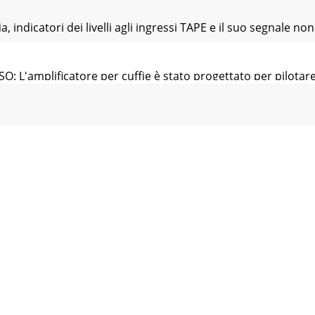
indicatori dei livelli agli ingressi TAPE e il suo segnale no
L'amplificatore per cuffie è stato progettato per pilotare 
one include le mandate (AUX MASTERS) ed i ritorni (AUX RE
KBACK MIC interno Questo è il punto nel quale è collocato 
teriore Oltre i connettori per gli ingressi MIC e LINE dei ca
ite AUX SEND 1-4 Questi connettori di uscita jack stereo da 