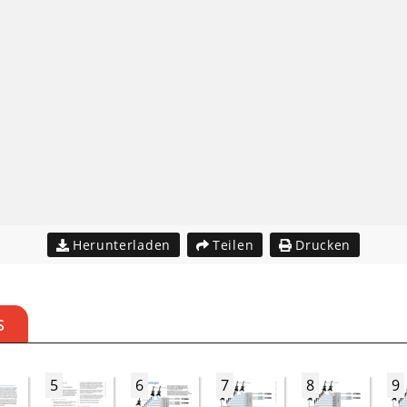
Herunterladen
Teilen
Drucken
S
5
6
7
8
9