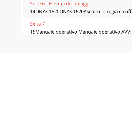
Seite 6 - Esempi di cablaggio
14ONYX 1620ONYX 1620Ascolto in regia e cuffia, 
Seite 7
15Manuale operativo Manuale operativo AVVISO: 
Seite 8
16ONYX 1620ONYX 1620Sezione Aux Questa sezi
Seite 9
17Manuale operativo Manuale operativo 32. TAL
Seite 10 - ONYX 1620
18ONYX 1620ONYX 1620Connettori del pannello an
Seite 11 - Manuale operativo
19Manuale operativo Manuale operativo 50. Usc
Seite 12