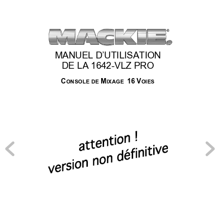
MANUEL D’UTILISATION
DE LA 1642-VLZ PRO
C
M
16
V
ONSOLE DE 
IXAGE  
OIES