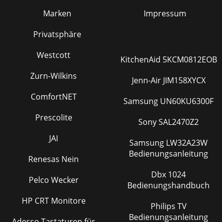
Marken
Impressum
Privatsphäre
Westcott
KitchenAid 5KCM0812EOB
Zurn-Wilkins
Jenn-Air JIM158XYCX
ComfortNET
Samsung UN60KU6300F
Prescolite
Sony SAL2470Z2
JAI
Samsung LW32A23W
Bedienungsanleitung
Renesas Nein
Dbx 1024
Pelco Wecker
Bedienungshandbuch
HP CRT Monitore
Philips TV
Bedienungsanleitung
Adesso Tastaturen für