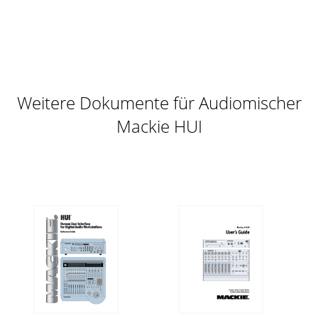
give me some information about this 13-year-old product, i
never recieved that information.
Seite 11 - Jog wheel
Transmitting dataAll MIDI data displayed here, is
hexadecimal.There are many sysex bulks, used to transport
data larger than 3 bytes. All these sysex
Weitere Dokumente für Audiomischer
Seite 12 - System reset
Mackie HUI
hh,ii,jj : four MACKIE HUI characters (see addendum) All
characters should be in the range 00..7f, otherwise there
might be som
Seite 13 - Addendum
v = 1 : signal >= -60dB; green v = 0 : signal < -60dB; all leds
offTimecode displayThe TC display consists of eight 7-
segment displays (
Seite 14 - Large display character set
v = 9 : ...*.. v = 19 : ...****.. v = 29 : *********..v = a : ...*. v = 1a
: ...*****. v = 2a : **********.v = b : ...
Seite 15 - Hardware layout