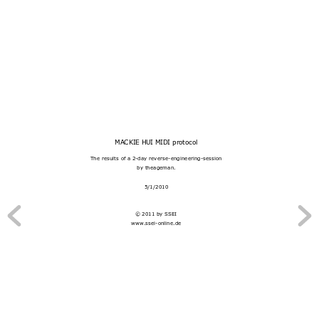
MACKIE HUI MIDI protocol
The results of a 2-day reverse-engineering-session
by theageman.
5/1/2010
© 2011 by SSEI
www
.ssei-online.de