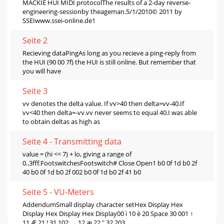
MACKIE HUI MIDI protocolThe results of a 2-day reverse-
engineering-sessionby theageman.5/1/2010© 2011 by
SSEIwww.ssei-online.de1
Seite 2
Recieving dataPingAs long as you recieve a ping-reply from
the HUI (90 00 7f) the HUI is still online. But remember that
you will have
Seite 3
vv denotes the delta value. If vv>40 then delta=vv-40.If
vv<40 then delta=-vv.vv never seems to equal 40.I was able
to obtain deltas as high as
Seite 4 - Transmitting data
value = (hi << 7) + lo, giving a range of
0..3fff.FootswitchesFootswitch# Close Open1 b0 0f 1d b0 2f
40 b0 0f 1d b0 2f 002 b0 0f 1d b0 2f 41 b0
Seite 5 - VU-Meters
AddendumSmall display character setHex Display Hex
Display Hex Display Hex Display00 ì 10 è 20 Space 30 001 ↑
11 Æ 21 ! 31 102 → 12 æ 22 " 32 203