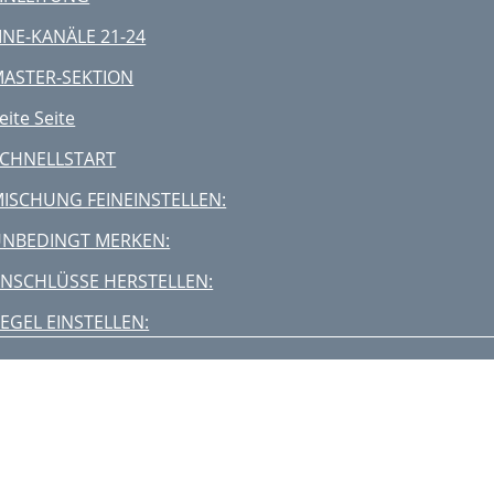
5. TRIM
INE-KANÄLE 21-24
OST POST
ASTER-SEKTION
5. LAMP
eite Seite
UX SEND MASTER: (46 and 47)
CHNELLSTART
6. AUX SEND MASTERS
ISCHUNG FEINEINSTELLEN:
7. SOLO
NBEDINGT MERKEN:
UBGROUPS: (56 through 60)
NSCHLÜSSE HERSTELLEN:
7. SOLO
EGEL EINSTELLEN:
9. L/R ASSIGN
ANWENDUNGSDIAGRAMME
0. PHONES/C-R LEVEL
irchen-Installation
1. TAPE RETURN TO MAIN MIX
-Spur Aufnahme
2. MAIN MIX FADER
udio/Video-Produktion