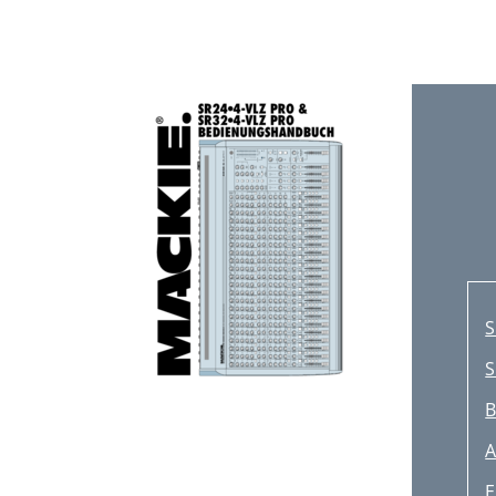
3
5
6
7
8
D
1
1
S
2
S
2
2
A
A
E