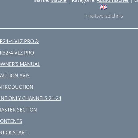
Marke:
Mackie
| Kategorie:
Audiomischer
| G
Inhaltsverzeichnis
R24•4-VLZ PRO &
R32•4-VLZ PRO
OWNER’S MANUAL
AUTION AVIS
INTRODUCTION
INE ONLY CHANNELS 21-24
ASTER SECTION
CONTENTS
UICK START