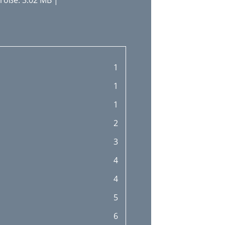
röße: 3.02 MB |
1
1
1
2
3
4
4
5
6