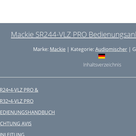
. INSERT
. TAPE OUT
. TAPE IN
Mackie SR244-VLZ PRO Bedienungsanle
. SUB INSERTS
Marke:
Mackie
| Kategorie:
Audiomischer
| G
. SUB OUTS
OUBLE BUSSING
Inhaltsverzeichnis
8. PHONES
9. PHANTOM
R24•4-VLZ PRO &
0. POWER
R32•4-VLZ PRO
1. AC RECEPTACLE
BEDIENUNGSHANDBUCH
2. FUSE INSIDE
CHTUNG AVIS
UX SEND: (26 and 27)
INLEITUNG