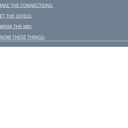
AKE THE CONNECTIONS:
ET THE LEVELS:
WEAK THE MIX:
NOW THESE THINGS:
PPLICATION DIAGRAMS
hurch Installation
-Track Recording
udio/Video Production
onitor Mix Configuration
PATCHBAY
FFECTS: SERIAL OR PARALLEL?
. STEREO LINE IN