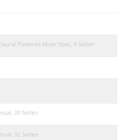
18
18
19
20
naural Powered Mixer Spec,
6 Seiten
22
24
24
24
24
26
nual,
20 Seiten
26
nual,
32 Seiten
26