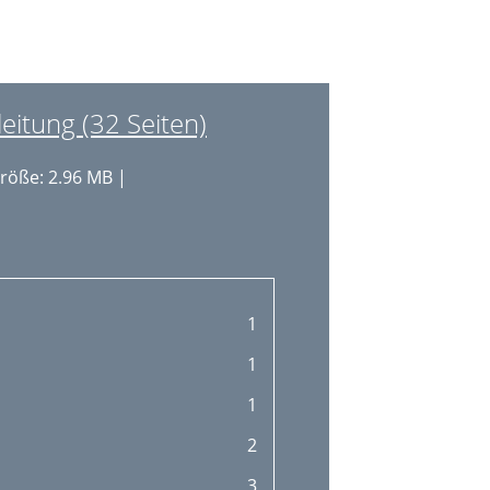
15
16
16
itung (32 Seiten)
16
röße: 2.96 MB |
16
16
18
18
1
18
1
18
1
18
2
19
3