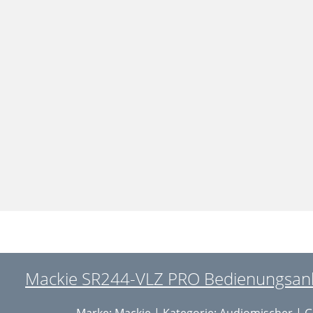
Mackie SR244-VLZ PRO Bedienungsanle