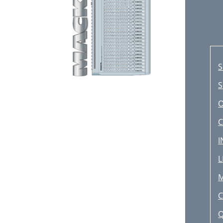
S
S
C
L
M
Q