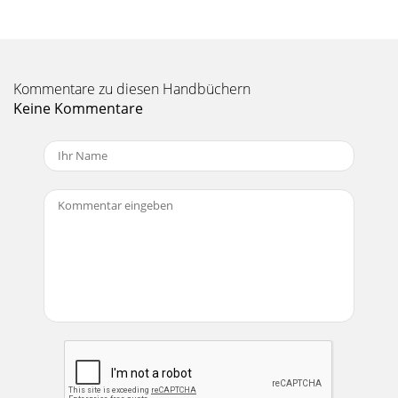
Equivalent Input Noise (EIN), mic input at insert, 150 Ω
source impedance, 20 to 20 kHz:
Seite 11 - Control Room/Phones/Meters
Kommentare zu diesen Handbüchern
Quick Start Guide 19Input Impedance: Mic input: 2.8 kΩ
balanced Hi-Z input: 1 MΩ unbalanced Mono channel line
Keine Kommentare
input: 30 kΩ balance
Seite 12 - Main Mix
2 Onyx 1620i1. Read these instructions. 2. Keep these
instructions.3. Heed all warnings.4. Follow all instructions.5.
Do not use this apparatu
Seite 13 - Quick Start Guide 13
20 Onyx 1620iSOLO SOLO SOLO SOLO SOLO SOLO SOLO
SOLO SOLO SOLO SOLO SOLOMUTE MUTE MUTE MUTE
MUTE MUTE MUTE MUTE MUTE MUTE MUTE MUTE48V 48V
48V 48V 4
Seite 14 - Talkback
Quick Start Guide 21Track Sheet• Session: • Date: • Notes: