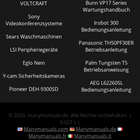
Bunn VP17 Series
VOLTCRAFT
Wartungshandbuch
Sony
Irobot 300
Videokonferenzsysteme
Bedienungsanleitung
Sears Waschmaschinen
Panasonic TH50PF30ER
LSI Peripheriegeräte
Betriebsanleitung
Eglo Nein
Palm Tungsten T5
Betriebsanweisung
Y-cam Sicherheitskameras
AEG L62260SL
Pioneer DEH-9300SD
Bedienungsanleitung
© 2020, manymanuals.de. Alle Rechte vorbehalten. |
0.027 s |
Manymanuals.com
Manymanuals.de
Manymanuals.fr
Manymanuals.it