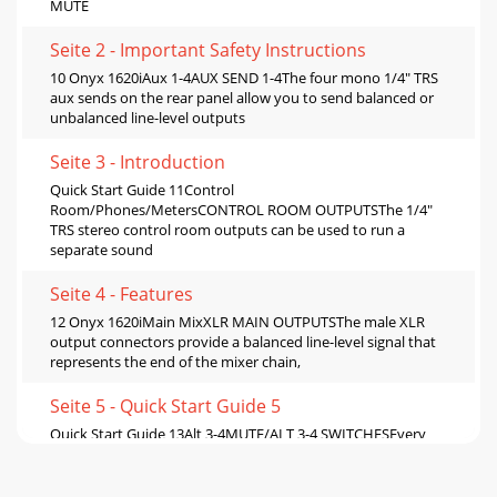
MUTE
Seite 2 - Important Safety Instructions
10 Onyx 1620iAux 1-4AUX SEND 1-4The four mono 1/4" TRS
aux sends on the rear panel allow you to send balanced or
unbalanced line-level outputs
Seite 3 - Introduction
Quick Start Guide 11Control
Room/Phones/MetersCONTROL ROOM OUTPUTSThe 1/4"
TRS stereo control room outputs can be used to run a
separate sound
Seite 4 - Features
12 Onyx 1620iMain MixXLR MAIN OUTPUTSThe male XLR
output connectors provide a balanced line-level signal that
represents the end of the mixer chain,
Seite 5 - Quick Start Guide 5
Quick Start Guide 13Alt 3-4MUTE/ALT 3-4 SWITCHESEvery
time a bell rings, an Angel gets its wings. In a similar way,
every time a mute switch is pres