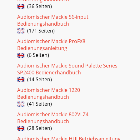
female XLR connectors on mono channels 1-8. The
(36 Seiten)
microphone preamps feature our Onyx design
Audiomischer Mackie 56-input
Seite 24
Bedienungshandbuch
Quick Start Guide 9Line-level Sources and GuitarsConnect
(171 Seiten)
your line-level sources to the 1/4" TRS line input connectors.
Channels 1-8 have mono
Audiomischer Mackie ProFX8
Bedienungsanleitung
(6 Seiten)
Audiomischer Mackie Sound Palette Series
SP2400 Bedienerhandbuch
(14 Seiten)
Audiomischer Mackie 1220
Bedienungshandbuch
(41 Seiten)
Audiomischer Mackie 802VLZ4
Bedienungshandbuch
(28 Seiten)
Audiomischer Mackie HUI Betriebsanleitung