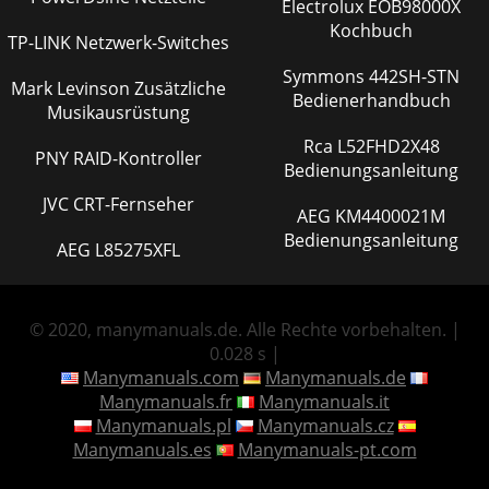
Electrolux EOB98000X
Kochbuch
TP-LINK Netzwerk-Switches
Symmons 442SH-STN
Mark Levinson Zusätzliche
Bedienerhandbuch
Musikausrüstung
Rca L52FHD2X48
PNY RAID-Kontroller
Bedienungsanleitung
JVC CRT-Fernseher
AEG KM4400021M
Bedienungsanleitung
AEG L85275XFL
© 2020, manymanuals.de. Alle Rechte vorbehalten. |
0.028 s |
Manymanuals.com
Manymanuals.de
Manymanuals.fr
Manymanuals.it
Manymanuals.pl
Manymanuals.cz
Manymanuals.es
Manymanuals-pt.com