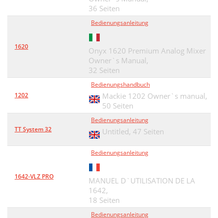
36 Seiten
MULTS AND “Y”s
45
Bedienungsanleitung
APPENDIX C: Modifications
47
II. PFL mod
48
1620
Onyx 1620 Premium Analog Mixer
Owner`s Manual,
III. Mix-B Source mod
48
32 Seiten
IV. Mix-B Mute mod
49
Bedienungshandbuch
1202
Mackie 1202 Owner`s manual,
V. AUX 1/2 Source mod
50
50 Seiten
APPENDIX D: Specifications
51
Bedienungsanleitung
TT System 32
Untitled,
47 Seiten
16x8x2 8-BUS MIXING CONSOLE
52
Bedienungsanleitung
24x8x2 8-BUS MIXING CONSOLE
53
32x8x2 8-BUS MIXING CONSOLE
54
1642-VLZ PRO
MANUEL D`UTILISATION DE LA
MB•E Optional Meter Bridge
56
1642,
18 Seiten
220-WATT POWER SUPPLY FOR
57
Bedienungsanleitung