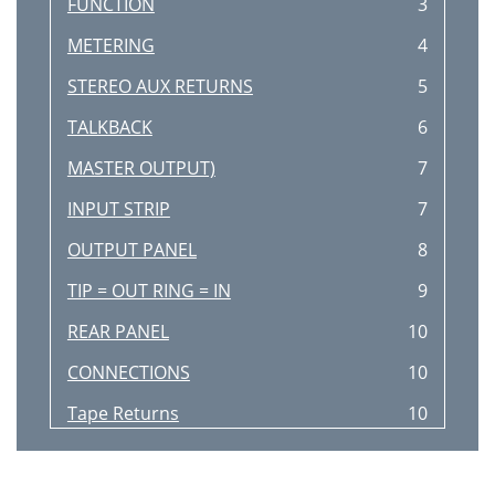
FUNCTION
3
METERING
4
STEREO AUX RETURNS
5
TALKBACK
6
MASTER OUTPUT)
7
INPUT STRIP
7
OUTPUT PANEL
8
TIP = OUT RING = IN
9
REAR PANEL
10
CONNECTIONS
10
Tape Returns
10
Submaster/Tape Outputs
10