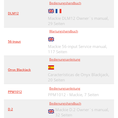
Bedienungshandbuch
DLM12
Mackie DLM12 Owner`s manual,
29 Seiten
Wartungshandbuch
56-input
Mackie 56-input Service manual,
117 Seiten
Bedienungsanleitung
Onyx Blackjack
Características de Onyx Blackjack,
20 Seiten
Bedienungsanleitung
PPM1012
PPM1012 - Mackie,
7 Seiten
Bedienungshandbuch
D.2
Mackie D.2 Owner`s manual,
32 Seiten