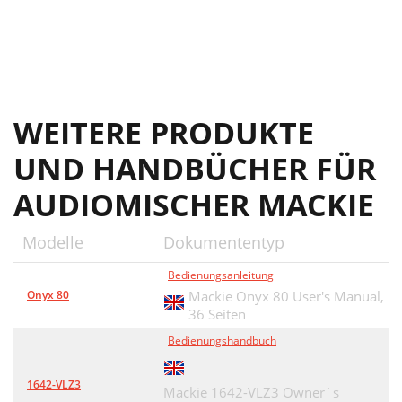
WEITERE PRODUKTE
UND HANDBÜCHER FÜR
AUDIOMISCHER MACKIE
Modelle
Dokumententyp
Bedienungsanleitung
Onyx 80
Mackie Onyx 80 User's Manual,
36 Seiten
Bedienungshandbuch
1642-VLZ3
Mackie 1642-VLZ3 Owner`s