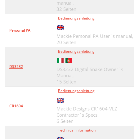
manual,
32 Seiten
Bedienungsanleitung
Personal PA
Mackie Personal PA User`s manual,
20 Seiten
Bedienungsanleitung
DS3232
DS3232 Digital Snake Owner`s
Manual,
15 Seiten
Bedienungsanleitung
CR1604
Mackie Designs CR1604-VLZ
Contractor`s Specs,
6 Seiten
Technical Information