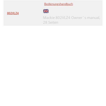
Bedienungshandbuch
802VLZ4
Mackie 802VLZ4 Owner`s manual,
28 Seiten