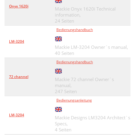
Onyx 1620i
Mackie Onyx 1620i Technical
information,
24 Seiten
Bedienungshandbuch
LM-3204
Mackie LM-3204 Owner`s manual,
40 Seiten
Bedienungshandbuch
72 channel
Mackie 72 channel Owner`s
manual,
247 Seiten
Bedienungsanleitung
LM-3204
Mackie Designs LM3204 Architect`s
Specs,
4 Seiten