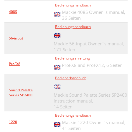
Bedienungshandbuch
408S
Mackie 408S Owner`s manual,
36 Seiten
Bedienungshandbuch
56-input
Mackie 56-input Owner`s manual,
171 Seiten
Bedienungsanleitung
ProFX8
ProFX8 and ProFX12,
6 Seiten
Bedienerhandbuch
Sound Palette
Mackie Sound Palette Series SP2400
Series SP2400
Instruction manual,
14 Seiten
Bedienungshandbuch
1220
Mackie 1220 Owner`s manual,
41 Seiten