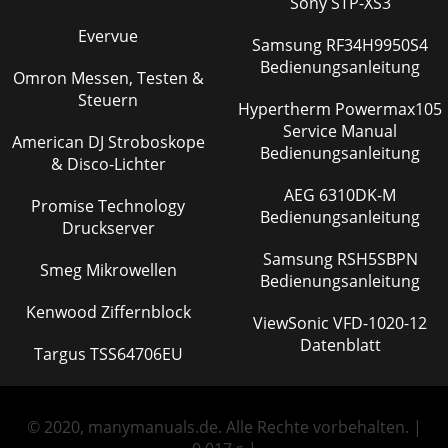
Sony STP-XS3
Evervue
Samsung RF34H9950S4
Bedienungsanleitung
Omron Messen, Testen &
Steuern
Hypertherm Powermax105
Service Manual
American DJ Stroboskope
Bedienungsanleitung
& Disco-Lichter
AEG 6310DK-M
Promise Technology
Bedienungsanleitung
Druckserver
Samsung RSH5SBPN
Smeg Mikrowellen
Bedienungsanleitung
Kenwood Ziffernblock
ViewSonic VFD-1020-12
Datenblatt
Targus TSS64706EU
© 2020, manymanuals.de. Alle Rechte vorbehalten. |