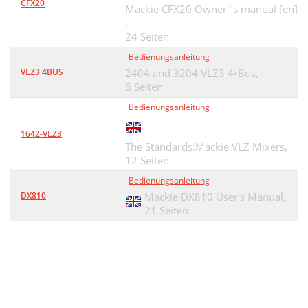
CFX20
Mackie CFX20 Owner`s manual [en]
Block Diagrams
59
,
24 Seiten
Troubleshooting
65
Bedienungsanleitung
VLZ3 4BUS
2404 and 3204 VLZ3 4•Bus,
6 Seiten
Bedienungsanleitung
1642-VLZ3
The Standards:Mackie VLZ Mixers,
12 Seiten
Bedienungsanleitung
DX810
Mackie DX810 User's Manual,
21 Seiten