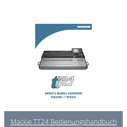
3.3 Connect a CD/Tape Device
23
3.4 Aux Functions
25
3.5 Effects
27
Figure A-1 48
32
Figure A-3 96
33
Figure A-4 Three
33
Figure A-6 TT24 in LCR mode
35
Mackie TT24 Bedienungshandbuch