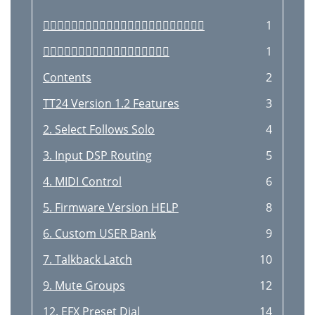

1

1
Contents
2
TT24 Version 1.2 Features
3
2. Select Follows Solo
4
3. Input DSP Routing
5
4. MIDI Control
6
5. Firmware Version HELP
8
6. Custom USER Bank
9
7. Talkback Latch
10
9. Mute Groups
12
12. EFX Preset Dial
14