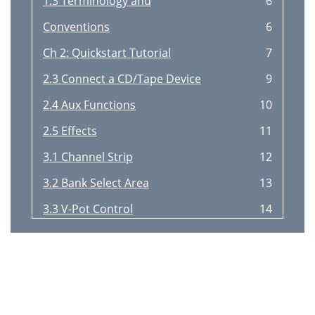
1.3 Terminology and
6
Conventions
6
Ch 2: Quickstart Tutorial
7
2.3 Connect a CD/Tape Device
9
2.4 Aux Functions
10
2.5 Effects
11
3.1 Channel Strip
12
3.2 Bank Select Area
13
3.3 V-Pot Control
14
3.4 QuickMix Area
15
TT24 DIGITAL LIVE CONSOLE
16
Owner’s Manual
17
3.5 UTILITY Area
18