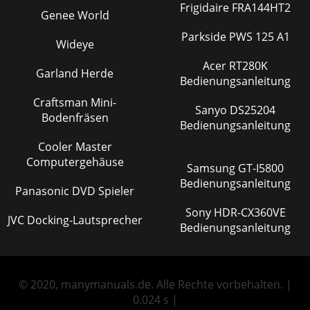
Frigidaire FRA144HT2
Genee World
Parkside PWS 125 A1
Wideye
Acer RT280K
Garland Herde
Bedienungsanleitung
Craftsman Mini-
Sanyo DS25204
Bodenfräsen
Bedienungsanleitung
Cooler Master
Computergehäuse
Samsung GT-I5800
Bedienungsanleitung
Panasonic DVD Spieler
Sony HDR-CX360VE
JVC Docking-Lautsprecher
Bedienungsanleitung
© 2020, manymanuals.de. Alle Rechte vorbehalten. |
0.024 s |