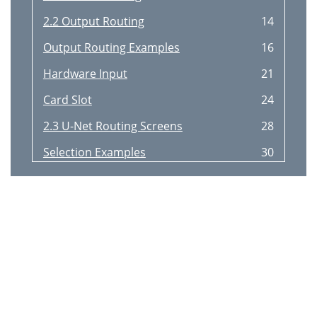
2.2 Output Routing
14
Output Routing Examples
16
Hardware Input
21
Card Slot
24
2.3 U-Net Routing Screens
28
Selection Examples
30
2.4 DS3232 Routing Macros
36
2.5 Snapshot Filtering
40
3.1 Gain Compensation
48
Recording at Front of House
52