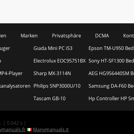
ien
Marken
Privatsphäre
DCMA
Kont
auger
Giada Mini PC i53
Epson TM-U950 Bed
n
Electrolux EOC95751BX
Sony HT-SF1300 Bed
MP4-Player
Sharp MX-3114N
AEG HG956440SM Be
rkanalysatoren
Philips SNP3000U/10
Samsung DA-F60 Be
Tascam GB-10
Hp Controller HP S
 | 0.042 s |
manuals.fr
Manymanuals.it