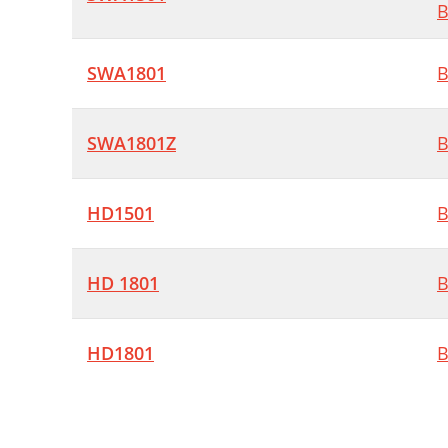
B
SWA1801
B
SWA1801Z
B
HD1501
B
HD 1801
B
HD1801
B