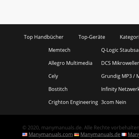
Top Handbücher
Top-Geräte
Kategor
Memtech
Q-Logic Staubs
Allegro Multimedia
DCS Mikrowelle
Cely
Grundig MP3 / 
Bostitch
Infinity Netzwe
Crighton Engineering
3com Nein
© 2020, manymanuals.de. Alle Rechte vorbehalten.
Manymanuals.com
Manymanuals.de
Many