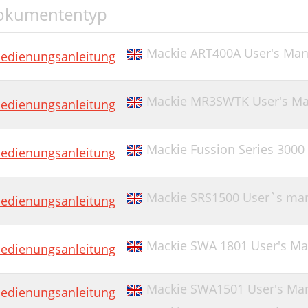
okumententyp
Mackie ART400A User's Man
edienungsanleitung
Mackie MR3SWTK User's Ma
edienungsanleitung
Mackie Fussion Series 300
edienungsanleitung
Mackie SRS1500 User`s man
edienungsanleitung
Mackie SWA 1801 User's Ma
edienungsanleitung
Mackie SWA1501 User's Ma
edienungsanleitung