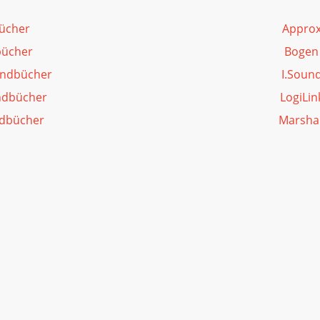
ücher
Approx
bücher
Bogen
andbücher
I.Soun
ndbücher
LogiLi
ndbücher
Marsha