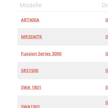
Modelle
D
ART400A
B
MR3SWTK
B
Fussion Series 3000
B
SRS1500
B
SWA 1801
B
B
SWA1501