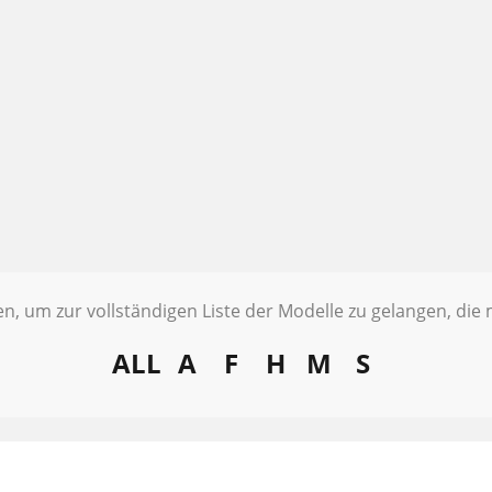
ten, um zur vollständigen Liste der Modelle zu gelangen, di
ALL
A
F
H
M
S