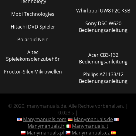
Technology
Whirlpool UW8 F2C KSB
Mobi Technologies
Sony DSC-W620
Hitachi DVD Spieler
Bedienungsanleitung
Polaroid Nein
Altec
Acer CB3-132
Spielekonsolenzubehör
Bedienungsanleitung
Proctor-Silex Mikrowellen
Philips AZ1133/12
Bedienungsanleitung
© 2020, manymanuals.de. Alle Rechte vorbehalten. |
0.023 s |
Manymanuals.com
Manymanuals.de
Manymanuals.fr
Manymanuals.it
Manymanuals.pl
Manymanuals.cz