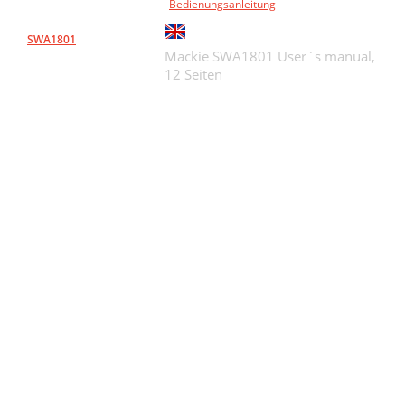
Bedienungsanleitung
SWA1801
Mackie SWA1801 User`s manual,
12 Seiten