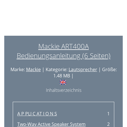
Mackie ART400A
Bedienungsanleitung (6 Seiten)
Marke:
Mackie
| Kategorie:
Lautsprecher
| Größe:
1.48 MB |
Inhaltsverzeichnis
A P PLI C AT I O N S
1
Two-Way Active Speaker System
2