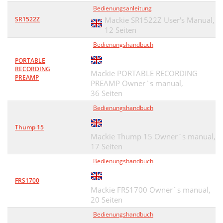
Bedienungsanleitung
SR1522Z
Mackie SR1522Z User's Manual,
12 Seiten
Bedienungshandbuch
PORTABLE
RECORDING
Mackie PORTABLE RECORDING
PREAMP
PREAMP Owner`s manual,
36 Seiten
Bedienungshandbuch
Thump 15
Mackie Thump 15 Owner`s manual,
17 Seiten
Bedienungshandbuch
FRS1700
Mackie FRS1700 Owner`s manual,
20 Seiten
Bedienungshandbuch