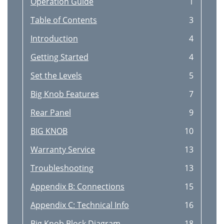
Operation Guide
1
Table of Contents
3
Introduction
4
Getting Started
4
Set the Levels
5
Big Knob Features
7
Rear Panel
9
BIG KNOB
10
Warranty Service
13
Troubleshooting
13
Appendix B: Connections
15
Appendix C: Technical Info
16
Big Knob Block Diagram
18