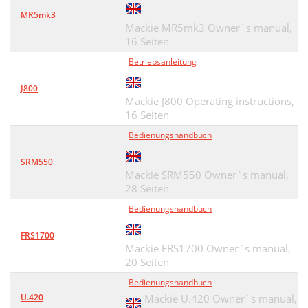
MR5mk3
Mackie MR5mk3 Owner`s manual,
16 Seiten
Betriebsanleitung
J800
Mackie J800 Operating instructions,
16 Seiten
Bedienungshandbuch
SRM550
Mackie SRM550 Owner`s manual,
28 Seiten
Bedienungshandbuch
FRS1700
Mackie FRS1700 Owner`s manual,
20 Seiten
Bedienungshandbuch
U.420
Mackie U.420 Owner`s manual,