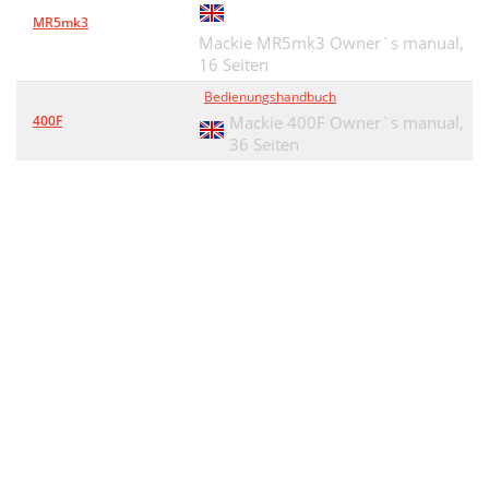
MR5mk3
Mackie MR5mk3 Owner`s manual,
16 Seiten
Bedienungshandbuch
400F
Mackie 400F Owner`s manual,
36 Seiten